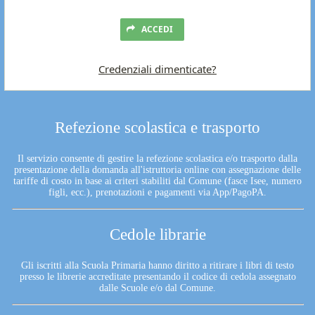
ACCEDI
Credenziali dimenticate?
Refezione scolastica e trasporto
Il servizio consente di gestire la refezione scolastica e/o trasporto dalla
presentazione della domanda all'istruttoria online con assegnazione delle
tariffe di costo in base ai criteri stabiliti dal Comune (fasce Isee, numero
figli, ecc.), prenotazioni e pagamenti via App/PagoPA.
Cedole librarie
Gli iscritti alla Scuola Primaria hanno diritto a ritirare i libri di testo
presso le librerie accreditate presentando il codice di cedola assegnato
dalle Scuole e/o dal Comune.