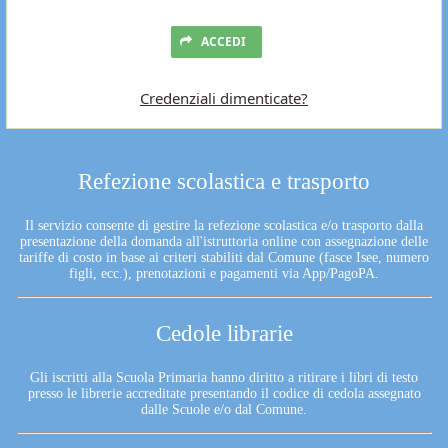
ACCEDI
Credenziali dimenticate?
Refezione scolastica e trasporto
Il servizio consente di gestire la refezione scolastica e/o trasporto dalla
presentazione della domanda all'istruttoria online con assegnazione delle
tariffe di costo in base ai criteri stabiliti dal Comune (fasce Isee, numero
figli, ecc.), prenotazioni e pagamenti via App/PagoPA.
Cedole librarie
Gli iscritti alla Scuola Primaria hanno diritto a ritirare i libri di testo
presso le librerie accreditate presentando il codice di cedola assegnato
dalle Scuole e/o dal Comune.