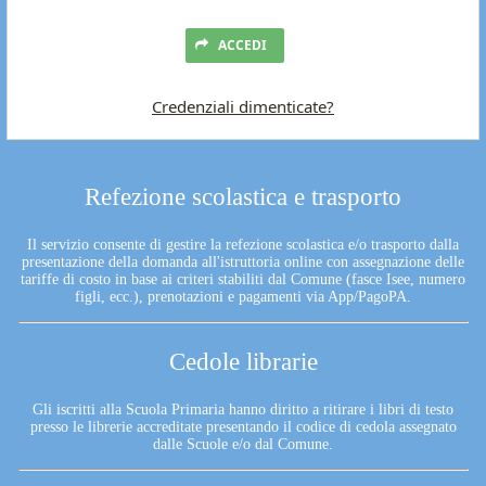
ACCEDI
Credenziali dimenticate?
Refezione scolastica e trasporto
Il servizio consente di gestire la refezione scolastica e/o trasporto dalla
presentazione della domanda all'istruttoria online con assegnazione delle
tariffe di costo in base ai criteri stabiliti dal Comune (fasce Isee, numero
figli, ecc.), prenotazioni e pagamenti via App/PagoPA.
Cedole librarie
Gli iscritti alla Scuola Primaria hanno diritto a ritirare i libri di testo
presso le librerie accreditate presentando il codice di cedola assegnato
dalle Scuole e/o dal Comune.