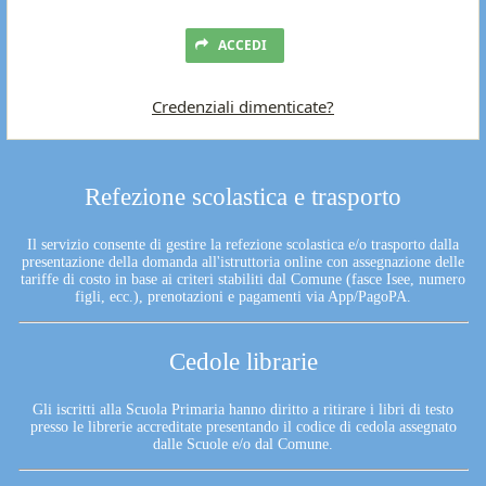
ACCEDI
Credenziali dimenticate?
Refezione scolastica e trasporto
Il servizio consente di gestire la refezione scolastica e/o trasporto dalla
presentazione della domanda all'istruttoria online con assegnazione delle
tariffe di costo in base ai criteri stabiliti dal Comune (fasce Isee, numero
figli, ecc.), prenotazioni e pagamenti via App/PagoPA.
Cedole librarie
Gli iscritti alla Scuola Primaria hanno diritto a ritirare i libri di testo
presso le librerie accreditate presentando il codice di cedola assegnato
dalle Scuole e/o dal Comune.