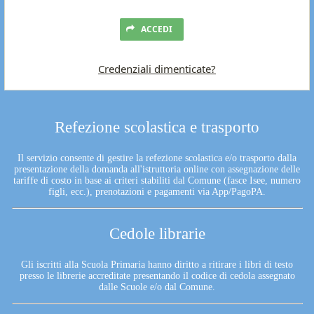
ACCEDI
Credenziali dimenticate?
Refezione scolastica e trasporto
Il servizio consente di gestire la refezione scolastica e/o trasporto dalla
presentazione della domanda all'istruttoria online con assegnazione delle
tariffe di costo in base ai criteri stabiliti dal Comune (fasce Isee, numero
figli, ecc.), prenotazioni e pagamenti via App/PagoPA.
Cedole librarie
Gli iscritti alla Scuola Primaria hanno diritto a ritirare i libri di testo
presso le librerie accreditate presentando il codice di cedola assegnato
dalle Scuole e/o dal Comune.