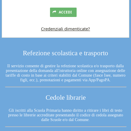
ACCEDI
Credenziali dimenticate?
Refezione scolastica e trasporto
Il servizio consente di gestire la refezione scolastica e/o trasporto dalla
presentazione della domanda all'istruttoria online con assegnazione delle
tariffe di costo in base ai criteri stabiliti dal Comune (fasce Isee, numero
figli, ecc.), prenotazioni e pagamenti via App/PagoPA.
Cedole librarie
Gli iscritti alla Scuola Primaria hanno diritto a ritirare i libri di testo
presso le librerie accreditate presentando il codice di cedola assegnato
dalle Scuole e/o dal Comune.