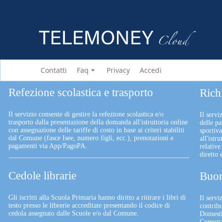
Contatti
Faq
Privacy
Accedi
Refezione scolastica e trasporto
Rich
Il servizio consente di gestire la refezione scolastica e/o
Il servi
trasporto dalla presentazione della domanda all'istruttoria online
delle pa
con assegnazione delle tariffe di costo in base ai criteri stabiliti
sportiv
dal Comune (fasce Isee, numero figli, ecc.), prenotazioni e
all'istr
pagamenti via App/PagoPA.
relative
diretto
Cedole librarie
Buon
Gli iscritti alla Scuola Primaria hanno diritto a ritirare i libri di
Il serv
testo presso le librerie accreditate presentando il codice di
contrib
cedola assegnato dalle Scuole e/o dal Comune.
Domesti
Comunali