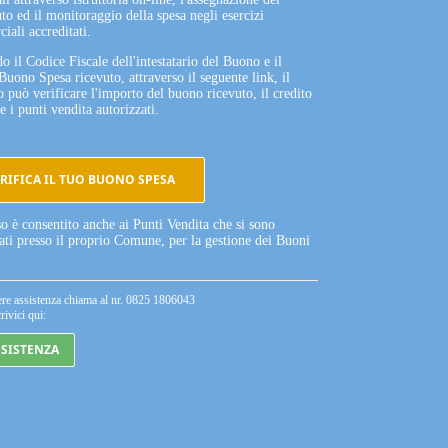
to ed il monitoraggio della spesa negli esercizi
iali accreditati.
o il Codice Fiscale dell'intestatario del Buono e il
Buono Spesa ricevuto, attraverso il seguente link, il
o può verificare l'importo del buono ricevuto, il credito
e i punti vendita autorizzati.
RIFICA IL TUO BUONO SPESA
so è consentito anche ai Punti Vendita che si sono
tati presso il proprio Comune, per la gestione dei Buoni
ere assistenza chiama al nr. 0825 1806043
rivici qui:
SSISTENZA