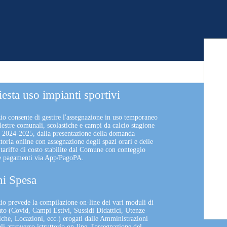
iesta uso impianti sportivi
zio consente di gestire l'assegnazione in uso temporaneo
lestre comunali, scolastiche e campi da calcio stagione
a 2024-2025, dalla presentazione della domanda
uttoria online con assegnazione degli spazi orari e delle
 tariffe di costo stabilite dal Comune con conteggio
 e pagamenti via App/PagoPA.
i Spesa
izio prevede la compilazione on-line dei vari moduli di
uto (Covid, Campi Estivi, Sussidi Didattici, Utenze
che, Locazioni, ecc.) erogati dalle Amministrazioni
 attraverso istruttoria on-line, l'assegnazione del