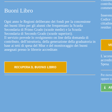
contribu
commerc
Buoni Libro
Inserend
Codice 
Ogni anno le Regioni deliberano dei fondi per la concessione
cittadin
dei buoni libro per gli alunni che frequentano la Scuola
residuo 
Secondaria di Primo Grado (scuole medie) e la Scuola
Secondaria di Secondo Grado (scuole superiori).
Il servizio prevede lo svolgimento on line della domanda di
contributo, dell'istruttoria, della generazione della graduatoria in
VE
base ai tetti di spesa del Miur e del monitoraggio dei buoni
assegnati presso le librerie accreditate.
L'acces
accredi
Spesa.
RECUPERA IL BUONO LIBRO
Per ricev
oppure sc
A