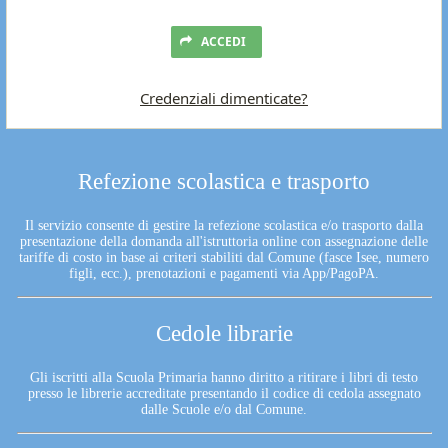
ACCEDI
Credenziali dimenticate?
Refezione scolastica e trasporto
Il servizio consente di gestire la refezione scolastica e/o trasporto dalla
presentazione della domanda all'istruttoria online con assegnazione delle
tariffe di costo in base ai criteri stabiliti dal Comune (fasce Isee, numero
figli, ecc.), prenotazioni e pagamenti via App/PagoPA.
Cedole librarie
Gli iscritti alla Scuola Primaria hanno diritto a ritirare i libri di testo
presso le librerie accreditate presentando il codice di cedola assegnato
dalle Scuole e/o dal Comune.