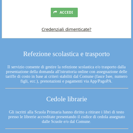
ACCEDI
Credenziali dimenticate?
Refezione scolastica e trasporto
Il servizio consente di gestire la refezione scolastica e/o trasporto dalla
presentazione della domanda all'istruttoria online con assegnazione delle
tariffe di costo in base ai criteri stabiliti dal Comune (fasce Isee, numero
figli, ecc.), prenotazioni e pagamenti via App/PagoPA.
Cedole librarie
Gli iscritti alla Scuola Primaria hanno diritto a ritirare i libri di testo
presso le librerie accreditate presentando il codice di cedola assegnato
dalle Scuole e/o dal Comune.