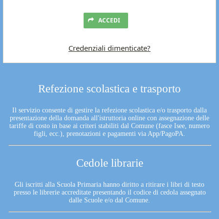
ACCEDI
Credenziali dimenticate?
Refezione scolastica e trasporto
Il servizio consente di gestire la refezione scolastica e/o trasporto dalla
presentazione della domanda all'istruttoria online con assegnazione delle
tariffe di costo in base ai criteri stabiliti dal Comune (fasce Isee, numero
figli, ecc.), prenotazioni e pagamenti via App/PagoPA.
Cedole librarie
Gli iscritti alla Scuola Primaria hanno diritto a ritirare i libri di testo
presso le librerie accreditate presentando il codice di cedola assegnato
dalle Scuole e/o dal Comune.