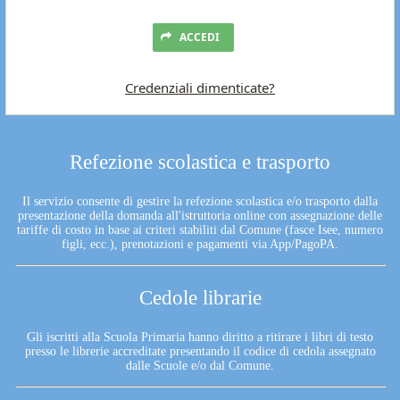
ACCEDI
Credenziali dimenticate?
Refezione scolastica e trasporto
Il servizio consente di gestire la refezione scolastica e/o trasporto dalla
presentazione della domanda all'istruttoria online con assegnazione delle
tariffe di costo in base ai criteri stabiliti dal Comune (fasce Isee, numero
figli, ecc.), prenotazioni e pagamenti via App/PagoPA.
Cedole librarie
Gli iscritti alla Scuola Primaria hanno diritto a ritirare i libri di testo
presso le librerie accreditate presentando il codice di cedola assegnato
dalle Scuole e/o dal Comune.