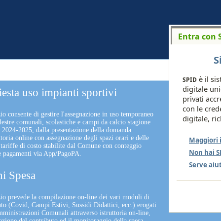
Entra con 
S
è il si
SPID
digitale un
iesta uso impianti sportivi
privati accr
con le cred
zio consente di gestire l'assegnazione in uso temporaneo
digitale, ri
lestre comunali, scolastiche e campi da calcio stagione
a 2024-2025, dalla presentazione della domanda
uttoria online con assegnazione degli spazi orari e delle
Maggiori 
 tariffe di costo stabilite dal Comune con conteggio
Non hai S
 e pagamenti via App/PagoPA.
Serve aiu
i Spesa
izio prevede la compilazione on-line dei vari moduli di
uto (Covid, Campi Estivi, Sussidi Didattici, ecc.) erogati
mministrazioni Comunali attraverso istruttoria on-line,
nazione del contributo ed il monitoraggio della spesa