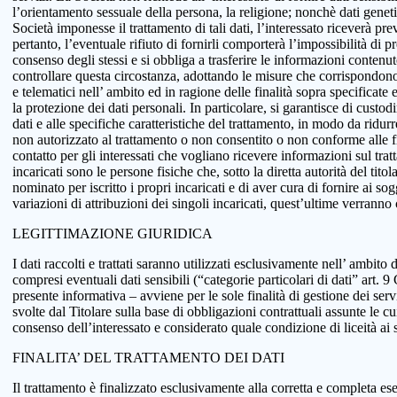
l’orientamento sessuale della persona, la religione; nonchè dati genetici
Società imponesse il trattamento di tali dati, l’interessato riceverà pr
pertanto, l’eventuale rifiuto di fornirli comporterà l’impossibilità di pr
consenso degli stessi e si obbliga a trasferire le informazioni conten
controllare questa circostanza, adottando le misure che corrispondono a
e telematici nell’ ambito ed in ragione delle finalità sopra specificat
la protezione dei dati personali. In particolare, si garantisce di custo
dati e alle specifiche caratteristiche del trattamento, in modo da ridur
non autorizzato al trattamento o non consentito o non conforme alle fin
contatto per gli interessati che vogliano ricevere informazioni sul tra
incaricati sono le persone fisiche che, sotto la diretta autorità del tit
nominato per iscritto i propri incaricati e di aver cura di fornire ai so
variazioni di attribuzioni dei singoli incaricati, quest’ultime verranno
LEGITTIMAZIONE GIURIDICA
I dati raccolti e trattati saranno utilizzati esclusivamente nell’ ambito d
compresi eventuali dati sensibili (“categorie particolari di dati” art.
presente informativa – avviene per le sole finalità di gestione dei serv
svolte dal Titolare sulla base di obbligazioni contrattuali assunte le cui
consenso dell’interessato e considerato quale condizione di liceità ai 
FINALITA’ DEL TRATTAMENTO DEI DATI
Il trattamento è finalizzato esclusivamente alla corretta e completa ese