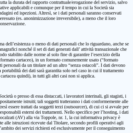
 la durata del rapporto contrattuale/erogazione del servizio, salvo
mative applicabili e comunque per il tempo in cui la Società sia
ndagini ed ispezioni. Altresì, se i dati personali saranno conservati
teressato (es. anonimizzazione irreversibile), a meno che il loro
 conservazione.
onferma dell’esistenza o meno di dati personali che lo riguardano, anche se
nagrafici nonché il set di dati generati dall’ attività transazionale che
iodo stabilito dalle norme al solo fine di garantire l’esercizio della
on in formato cartaceo), in un formato comunemente usato (“formato
ti personali da un titolare ad un altro “senza ostacoli”. I dati devono
ortabilità dei dati sarà garantita solo nel caso in cui il trattamento
tacea quindi), in tutti gli altri casi non si applica.
età o presso di essa distaccati, i lavoratori interinali, gli stagisti, i
positamente istruiti; tali soggetti tratteranno i dati conformemente alle
resì essere trattati da soggetti terzi (outsourcer), di cui ci si avvale per
esponsabili esterni dei trattamenti. Nello specifico per l’hosting, i dati
alzati (AV) alla via Toppole, nr. 1, la cui informativa privacy è
e alle istruzioni ricevute dal Titolare, secondo profili operativi agli
ll’ambito dei servizi richiesti ed esclusivamente per il conseguimento