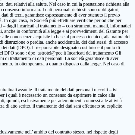
 dati relativi alla salute. Nel caso in cui la prestazione richiesta alla
to consenso informato. I dati personali richiesti sono obbligatori,
ca dati di terzi, garantisce espressamente di aver ottenuto il previo
. In ogni caso, la Società può effettuare verifiche periodiche per
i – dagli incaricati al trattamento – con strumenti manuali, informatici
ssi, anche in conformità alla legge e ai provvedimenti del Garante per
ne alle conoscenze acquisite in base al processo tecnico, alla natura dei
i distruzione o perdita, anche accidentale, dei dati stessi, di accesso
 dei dati (DPO): Il responsabile designato costituisce il punto di
o del DPO sono : dpo_astrotel@pec.it Incaricati del trattamento Gli
oni di trattamento di dati personali. La società garantisce di aver
rattamento, in ottemperanza a quanto disposto dalla legge. Nel caso di
ntrattuali assunte. Il trattamento dei dati personali raccolti – ivi
per i quali è necessario un consenso da esprimere in calce alla
ttati, quindi, esclusivamente per adempimenti connessi alle attività
 di atto scritto, il trattamento dei dati sarà effettuato su esplicito
clusivamente nell’ ambito del contratto stesso, nel rispetto degli