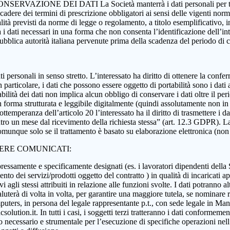
 CONSERVAZIONE DEI DATI La Società manterrà i dati personali per tutta
 scadere dei termini di prescrizione obbligatori ai sensi delle vigenti nor
nalità previsti da norme di legge o regolamento, a titolo esemplificativo, i
rà i dati necessari in una forma che non consenta l’identificazione dell’in
 pubblica autorità italiana pervenute prima della scadenza del periodo di
i dati personali in senso stretto. L’interessato ha diritto di ottenere la c
 particolare, i dati che possono essere oggetto di portabilità sono i dati a
abilità dei dati non implica alcun obbligo di conservare i dati oltre il per
ati in forma strutturata e leggibile digitalmente (quindi assolutamente n
ttemperanza dell’articolo 20 l’interessato ha il diritto di trasmettere i da
ntro un mese dal ricevimento della richiesta stessa” (art. 12.3 GDPR). La p
munque solo se il trattamento è basato su elaborazione elettronica (non car
SERE COMUNICATI:
essamente e specificamente designati (es. i lavoratori dipendenti della Soci
nto dei servizi/prodotti oggetto del contratto ) in qualità di incaricati ap
 agli stessi attribuiti in relazione alle funzioni svolte. I dati potranno alt
aluterà di volta in volta, per garantire una maggiore tutela, se nominare r
ers, in persona del legale rappresentante p.t., con sede legale in Manoc
ution.it. In tutti i casi, i soggetti terzi tratteranno i dati conformement
anto necessario e strumentale per l’esecuzione di specifiche operazioni ne