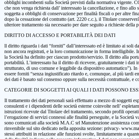
obblighi incombenti sulla Società previsti dalla normativa vigente.
che non venga richiesta dall’ interessato la cancellazione, e fino allo
soggetta a obblighi di conservazione per finalità fiscali o per altre fi
dopo la cessazione del contratto (art. 2220 c.c.), il Titolare conserve
ulteriore trattamento sia necessario per dare seguito a richieste della
DIRITTO DI ACCESSO E PORTABILITÀ DEI DATI
ll diritto riguarda i dati “forniti” dall’interessato ed è limitato ai sol
non ancora registrati, e la loro comunicazione in forma intelligibile. In
la Società ha definito per ciascun prodotto/servizio. Il diritto alla port
portabilità. L’interessato ha il diritto di ricevere, gratuitamente i d
strutturato, di uso comune e leggibile da dispositivo automatico”). In o
essere forniti “senza ingiustificato ritardo e, comunque, al più tardi e
dei dati è basato sul consenso oppure sulla necessità contrattuale, e co
CATEGORIE DI SOGGETTI AI QUALI I DATI POSSONO ES
Il trattamento dei dati personali sarà effettuato a mezzo di soggetti espr
consulenti e i dipendenti delle società esterne coinvolte nell’ espletame
istruzioni ricevute dal Titolare del trattamento, secondo profili operativi
l’erogazione di servizi connessi alle finalità perseguite, e la Società v
sono comunicati alla società M.A.C srl Manutenzione assistenza comput
rinvenibile sul sito dedicato nella apposita sezione: privacy- www.macsol
stessi attribuiti in relazione alle funzioni svolte, limitatamente a qu