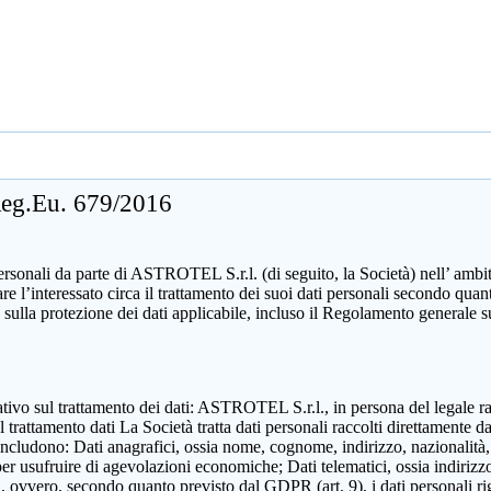
 Reg.Eu. 679/2016
sonali da parte di ASTROTEL S.r.l. (di seguito, la Società) nell’ ambito d
mare l’interessato circa il trattamento dei suoi dati personali secondo 
 sulla protezione dei dati applicabile, incluso il Regolamento generale 
zzativo sul trattamento dei dati: ASTROTEL S.r.l., in persona del legale 
attamento dati La Società tratta dati personali raccolti direttamente dall
includono: Dati anagrafici, ossia nome, cognome, indirizzo, nazionalità,
 per usufruire di agevolazioni economiche; Dati telematici, ossia indirizzo
ili, ovvero, secondo quanto previsto dal GDPR (art. 9), i dati personali ri