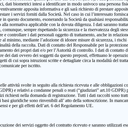
, dati biometrici intesi a identificare in modo univoco una persona fisica,
eventivamente apposita informativa e gli sarà richiesto di prestare apposi
estare i servizi forniti dalla Società. Nel caso in cui l’interessato fornis
ute in questo documento, esonerando la Società da qualsiasi responsabilità
lla normativa applicabile con la dovuta diligenza. I dati saranno trattat
e e, comunque, sempre rispettando la sicurezza e la riservatezza degli ste
dire e controllare i dati personali oggetto di trattamento, anche in relazio
re al minimo, mediante l’adozione di idonee misure di sicurezza, i rischi d
alità della raccolta. Dati di contatto del Responsabile per la protezione
ttamento dei propri dati e/o per l’Autorità di controllo. I dati di contatt
olare dei dati ovvero dei soggetti da questo preposti, effettuano le operazi
ggetti di cui sopra istruzioni scritte e dettagliate circa la modalità del t
 comunicate per iscritto.
elle attività svolte in seguito alla richiesta ricevuta e alle obbligazioni co
 9 GDPR) e relativi a condanne penali o reati (“giudiziari” art.10 GDPR) 
izi richiesti nella domanda di registrazione. Tutti i dati raccolti sono tra
 basi giuridiche sono rinvenibili all’ atto della sottoscrizione. In mancanza
sensi e per gli effetti dell’art. 6 del Regolamento UE.
cuzione dei servizi oggetto del contratto ricevuto e saranno utilizzati es