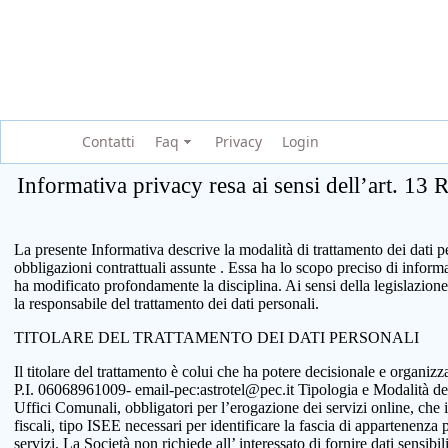
Contatti
Faq
Privacy
Login
Informativa privacy resa ai sensi dell’art. 13
La presente Informativa descrive la modalità di trattamento dei dati per
obbligazioni contrattuali assunte . Essa ha lo scopo preciso di infor
ha modificato profondamente la disciplina. Ai sensi della legislazione
la responsabile del trattamento dei dati personali.
TITOLARE DEL TRATTAMENTO DEI DATI PERSONALI
Il titolare del trattamento è colui che ha potere decisionale e organi
P.I. 06068961009- email-pec:astrotel@pec.it Tipologia e Modalità del tr
Uffici Comunali, obbligatori per l’erogazione dei servizi online, che 
fiscali, tipo ISEE necessari per identificare la fascia di appartenenza
servizi. La Società non richiede all’ interessato di fornire dati sensib