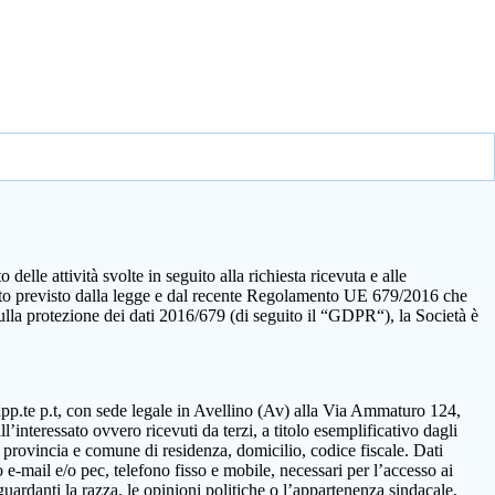
elle attività svolte in seguito alla richiesta ricevuta e alle
quanto previsto dalla legge e dal recente Regolamento UE 679/2016 che
sulla protezione dei dati 2016/679 (di seguito il “GDPR“), la Società è
rapp.te p.t, con sede legale in Avellino (Av) alla Via Ammaturo 124,
’interessato ovvero ricevuti da terzi, a titolo esemplificativo dagli
 provincia e comune di residenza, domicilio, codice fiscale. Dati
 e-mail e/o pec, telefono fisso e mobile, necessari per l’accesso ai
guardanti la razza, le opinioni politiche o l’appartenenza sindacale,