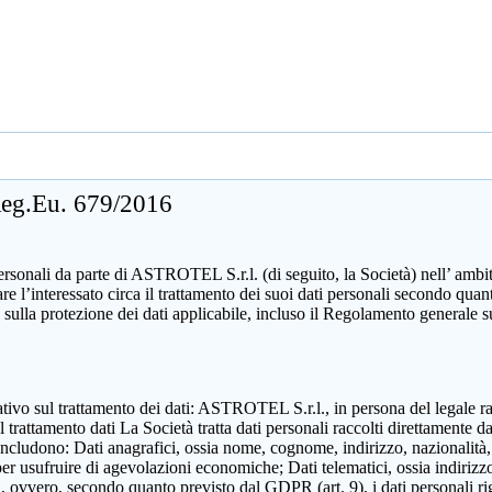
 Reg.Eu. 679/2016
sonali da parte di ASTROTEL S.r.l. (di seguito, la Società) nell’ ambito d
mare l’interessato circa il trattamento dei suoi dati personali secondo 
 sulla protezione dei dati applicabile, incluso il Regolamento generale 
zzativo sul trattamento dei dati: ASTROTEL S.r.l., in persona del legale 
attamento dati La Società tratta dati personali raccolti direttamente dall
includono: Dati anagrafici, ossia nome, cognome, indirizzo, nazionalità,
 per usufruire di agevolazioni economiche; Dati telematici, ossia indirizzo
ili, ovvero, secondo quanto previsto dal GDPR (art. 9), i dati personali ri