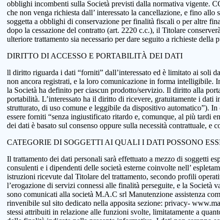
obblighi incombenti sulla Società previsti dalla normativa vigente.
che non venga richiesta dall’ interessato la cancellazione, e fino allo
soggetta a obblighi di conservazione per finalità fiscali o per altre fi
dopo la cessazione del contratto (art. 2220 c.c.), il Titolare conserve
ulteriore trattamento sia necessario per dare seguito a richieste della
DIRITTO DI ACCESSO E PORTABILITÀ DEI DATI
ll diritto riguarda i dati “forniti” dall’interessato ed è limitato ai sol
non ancora registrati, e la loro comunicazione in forma intelligibile. In
la Società ha definito per ciascun prodotto/servizio. Il diritto alla port
portabilità. L’interessato ha il diritto di ricevere, gratuitamente i d
strutturato, di uso comune e leggibile da dispositivo automatico”). In o
essere forniti “senza ingiustificato ritardo e, comunque, al più tardi e
dei dati è basato sul consenso oppure sulla necessità contrattuale, e co
CATEGORIE DI SOGGETTI AI QUALI I DATI POSSONO ES
Il trattamento dei dati personali sarà effettuato a mezzo di soggetti espr
consulenti e i dipendenti delle società esterne coinvolte nell’ espletame
istruzioni ricevute dal Titolare del trattamento, secondo profili operativi
l’erogazione di servizi connessi alle finalità perseguite, e la Società v
sono comunicati alla società M.A.C srl Manutenzione assistenza comput
rinvenibile sul sito dedicato nella apposita sezione: privacy- www.macsol
stessi attribuiti in relazione alle funzioni svolte, limitatamente a qu