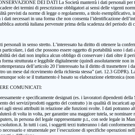
 CONSERVAZIONE DEI DATI La Società manterrà i dati personali per tutta
 scadere dei termini di prescrizione obbligatori ai sensi delle vigenti nor
nalità previsti da norme di legge o regolamento, a titolo esemplificativo, i
rà i dati necessari in una forma che non consenta l’identificazione dell’in
 pubblica autorità italiana pervenute prima della scadenza del periodo di
i dati personali in senso stretto. L’interessato ha diritto di ottenere la c
 particolare, i dati che possono essere oggetto di portabilità sono i dati a
abilità dei dati non implica alcun obbligo di conservare i dati oltre il per
ati in forma strutturata e leggibile digitalmente (quindi assolutamente n
ttemperanza dell’articolo 20 l’interessato ha il diritto di trasmettere i da
ntro un mese dal ricevimento della richiesta stessa” (art. 12.3 GDPR). La p
munque solo se il trattamento è basato su elaborazione elettronica (non car
SERE COMUNICATI:
essamente e specificamente designati (es. i lavoratori dipendenti della Soci
nto dei servizi/prodotti oggetto del contratto ) in qualità di incaricati ap
 agli stessi attribuiti in relazione alle funzioni svolte. I dati potranno alt
aluterà di volta in volta, per garantire una maggiore tutela, se nominare r
ers, in persona del legale rappresentante p.t., con sede legale in Manoc
ution.it. In tutti i casi, i soggetti terzi tratteranno i dati conformement
anto necessario e strumentale per l’esecuzione di specifiche operazioni ne