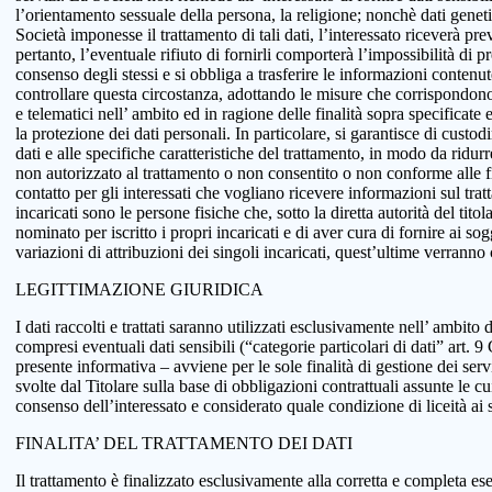
l’orientamento sessuale della persona, la religione; nonchè dati genetici
Società imponesse il trattamento di tali dati, l’interessato riceverà pr
pertanto, l’eventuale rifiuto di fornirli comporterà l’impossibilità di pr
consenso degli stessi e si obbliga a trasferire le informazioni conten
controllare questa circostanza, adottando le misure che corrispondono a
e telematici nell’ ambito ed in ragione delle finalità sopra specificat
la protezione dei dati personali. In particolare, si garantisce di custo
dati e alle specifiche caratteristiche del trattamento, in modo da ridur
non autorizzato al trattamento o non consentito o non conforme alle fin
contatto per gli interessati che vogliano ricevere informazioni sul tra
incaricati sono le persone fisiche che, sotto la diretta autorità del tit
nominato per iscritto i propri incaricati e di aver cura di fornire ai so
variazioni di attribuzioni dei singoli incaricati, quest’ultime verranno
LEGITTIMAZIONE GIURIDICA
I dati raccolti e trattati saranno utilizzati esclusivamente nell’ ambito d
compresi eventuali dati sensibili (“categorie particolari di dati” art.
presente informativa – avviene per le sole finalità di gestione dei serv
svolte dal Titolare sulla base di obbligazioni contrattuali assunte le cui
consenso dell’interessato e considerato quale condizione di liceità ai 
FINALITA’ DEL TRATTAMENTO DEI DATI
Il trattamento è finalizzato esclusivamente alla corretta e completa ese