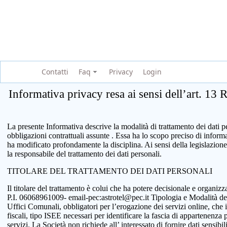
Contatti
Faq
Privacy
Login
Informativa privacy resa ai sensi dell’art. 13
La presente Informativa descrive la modalità di trattamento dei dati per
obbligazioni contrattuali assunte . Essa ha lo scopo preciso di infor
ha modificato profondamente la disciplina. Ai sensi della legislazione
la responsabile del trattamento dei dati personali.
TITOLARE DEL TRATTAMENTO DEI DATI PERSONALI
Il titolare del trattamento è colui che ha potere decisionale e organi
P.I. 06068961009- email-pec:astrotel@pec.it Tipologia e Modalità del tr
Uffici Comunali, obbligatori per l’erogazione dei servizi online, che 
fiscali, tipo ISEE necessari per identificare la fascia di appartenenza
servizi. La Società non richiede all’ interessato di fornire dati sensib