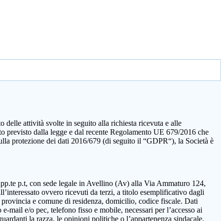
elle attività svolte in seguito alla richiesta ricevuta e alle
quanto previsto dalla legge e dal recente Regolamento UE 679/2016 che
sulla protezione dei dati 2016/679 (di seguito il “GDPR“), la Società è
rapp.te p.t, con sede legale in Avellino (Av) alla Via Ammaturo 124,
’interessato ovvero ricevuti da terzi, a titolo esemplificativo dagli
 provincia e comune di residenza, domicilio, codice fiscale. Dati
 e-mail e/o pec, telefono fisso e mobile, necessari per l’accesso ai
guardanti la razza, le opinioni politiche o l’appartenenza sindacale,