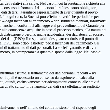
 dati relativi alla salute. Nel caso in cui la prestazione richiesta alla
to consenso informato. I dati personali richiesti sono obbligatori,
ca dati di terzi, garantisce espressamente di aver ottenuto il previo
. In ogni caso, la Società può effettuare verifiche periodiche per
i – dagli incaricati al trattamento – con strumenti manuali, informatici
ssi, anche in conformità alla legge e ai provvedimenti del Garante per
ne alle conoscenze acquisite in base al processo tecnico, alla natura dei
i distruzione o perdita, anche accidentale, dei dati stessi, di accesso
 dei dati (DPO): Il responsabile designato costituisce il punto di
o del DPO sono : dpo_astrotel@pec.it Incaricati del trattamento Gli
oni di trattamento di dati personali. La società garantisce di aver
rattamento, in ottemperanza a quanto disposto dalla legge. Nel caso di
ntrattuali assunte. Il trattamento dei dati personali raccolti – ivi
per i quali è necessario un consenso da esprimere in calce alla
ttati, quindi, esclusivamente per adempimenti connessi alle attività
 di atto scritto, il trattamento dei dati sarà effettuato su esplicito
clusivamente nell’ ambito del contratto stesso, nel rispetto degli