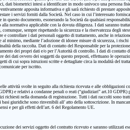
, dati biometrici intesi a identificare in modo univoco una persona fisica,
eventivamente apposita informativa e gli sarà richiesto di prestare apposi
estare i servizi forniti dalla Società. Nel caso in cui l’interessato fornis
ute in questo documento, esonerando la Società da qualsiasi responsabilità
lla normativa applicabile con la dovuta diligenza. I dati saranno trattat
e e, comunque, sempre rispettando la sicurezza e la riservatezza degli ste
dire e controllare i dati personali oggetto di trattamento, anche in relazio
re al minimo, mediante l’adozione di idonee misure di sicurezza, i rischi d
alità della raccolta. Dati di contatto del Responsabile per la protezione
ttamento dei propri dati e/o per l’Autorità di controllo. I dati di contatt
olare dei dati ovvero dei soggetti da questo preposti, effettuano le operazi
ggetti di cui sopra istruzioni scritte e dettagliate circa la modalità del t
 comunicate per iscritto.
elle attività svolte in seguito alla richiesta ricevuta e alle obbligazioni co
 9 GDPR) e relativi a condanne penali o reati (“giudiziari” art.10 GDPR) 
izi richiesti nella domanda di registrazione. Tutti i dati raccolti sono tra
 basi giuridiche sono rinvenibili all’ atto della sottoscrizione. In mancanza
sensi e per gli effetti dell’art. 6 del Regolamento UE.
cuzione dei servizi oggetto del contratto ricevuto e saranno utilizzati es