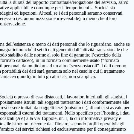
 la durata del rapporto contrattuale/erogazione del servizio, salvo
mative applicabili e comunque per il tempo in cui la Società sia
ndagini ed ispezioni. Altresì, se i dati personali saranno conservati
teressato (es. anonimizzazione irreversibile), a meno che il loro
 conservazione.
onferma dell’esistenza o meno di dati personali che lo riguardano, anche se
nagrafici nonché il set di dati generati dall’ attività transazionale che
iodo stabilito dalle norme al solo fine di garantire l’esercizio della
on in formato cartaceo), in un formato comunemente usato (“formato
ti personali da un titolare ad un altro “senza ostacoli”. I dati devono
ortabilità dei dati sarà garantita solo nel caso in cui il trattamento
tacea quindi), in tutti gli altri casi non si applica.
età o presso di essa distaccati, i lavoratori interinali, gli stagisti, i
positamente istruiti; tali soggetti tratteranno i dati conformemente alle
resì essere trattati da soggetti terzi (outsourcer), di cui ci si avvale per
esponsabili esterni dei trattamenti. Nello specifico per l’hosting, i dati
alzati (AV) alla via Toppole, nr. 1, la cui informativa privacy è
e alle istruzioni ricevute dal Titolare, secondo profili operativi agli
ll’ambito dei servizi richiesti ed esclusivamente per il conseguimento