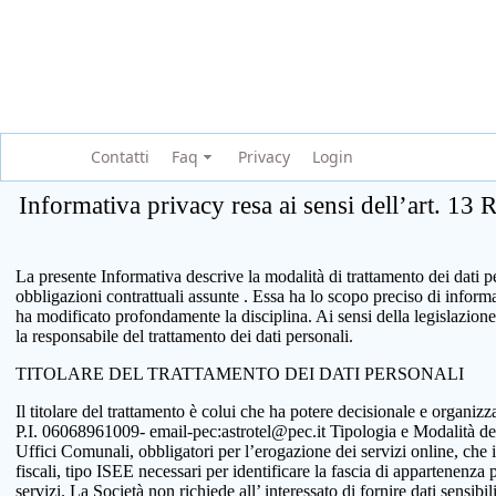
Contatti
Faq
Privacy
Login
Informativa privacy resa ai sensi dell’art. 13
La presente Informativa descrive la modalità di trattamento dei dati per
obbligazioni contrattuali assunte . Essa ha lo scopo preciso di infor
ha modificato profondamente la disciplina. Ai sensi della legislazione
la responsabile del trattamento dei dati personali.
TITOLARE DEL TRATTAMENTO DEI DATI PERSONALI
Il titolare del trattamento è colui che ha potere decisionale e organi
P.I. 06068961009- email-pec:astrotel@pec.it Tipologia e Modalità del tr
Uffici Comunali, obbligatori per l’erogazione dei servizi online, che 
fiscali, tipo ISEE necessari per identificare la fascia di appartenenza
servizi. La Società non richiede all’ interessato di fornire dati sensib