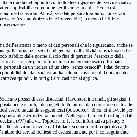
 la durata del rapporto contrattuale/erogazione del servizio, salvo
mative applicabili e comunque per il tempo in cui la Società sia
ndagini ed ispezioni. Altresì, se i dati personali saranno conservati
teressato (es. anonimizzazione irreversibile), a meno che il loro
 conservazione.
onferma dell’esistenza o meno di dati personali che lo riguardano, anche se
nagrafici nonché il set di dati generati dall’ attività transazionale che
iodo stabilito dalle norme al solo fine di garantire l’esercizio della
on in formato cartaceo), in un formato comunemente usato (“formato
ti personali da un titolare ad un altro “senza ostacoli”. I dati devono
ortabilità dei dati sarà garantita solo nel caso in cui il trattamento
tacea quindi), in tutti gli altri casi non si applica.
età o presso di essa distaccati, i lavoratori interinali, gli stagisti, i
positamente istruiti; tali soggetti tratteranno i dati conformemente alle
resì essere trattati da soggetti terzi (outsourcer), di cui ci si avvale per
esponsabili esterni dei trattamenti. Nello specifico per l’hosting, i dati
alzati (AV) alla via Toppole, nr. 1, la cui informativa privacy è
e alle istruzioni ricevute dal Titolare, secondo profili operativi agli
ll’ambito dei servizi richiesti ed esclusivamente per il conseguimento