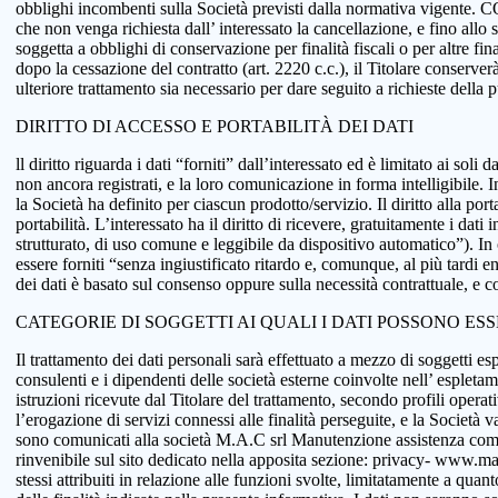
obblighi incombenti sulla Società previsti dalla normativa vigente.
che non venga richiesta dall’ interessato la cancellazione, e fino allo
soggetta a obblighi di conservazione per finalità fiscali o per altre fi
dopo la cessazione del contratto (art. 2220 c.c.), il Titolare conserve
ulteriore trattamento sia necessario per dare seguito a richieste della
DIRITTO DI ACCESSO E PORTABILITÀ DEI DATI
ll diritto riguarda i dati “forniti” dall’interessato ed è limitato ai sol
non ancora registrati, e la loro comunicazione in forma intelligibile. In
la Società ha definito per ciascun prodotto/servizio. Il diritto alla port
portabilità. L’interessato ha il diritto di ricevere, gratuitamente i d
strutturato, di uso comune e leggibile da dispositivo automatico”). In o
essere forniti “senza ingiustificato ritardo e, comunque, al più tardi e
dei dati è basato sul consenso oppure sulla necessità contrattuale, e co
CATEGORIE DI SOGGETTI AI QUALI I DATI POSSONO ES
Il trattamento dei dati personali sarà effettuato a mezzo di soggetti espr
consulenti e i dipendenti delle società esterne coinvolte nell’ espletame
istruzioni ricevute dal Titolare del trattamento, secondo profili operativi
l’erogazione di servizi connessi alle finalità perseguite, e la Società v
sono comunicati alla società M.A.C srl Manutenzione assistenza comput
rinvenibile sul sito dedicato nella apposita sezione: privacy- www.macsol
stessi attribuiti in relazione alle funzioni svolte, limitatamente a qu