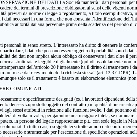
 CONSERVAZIONE DEI DATI La Società manterrà i dati personali per tutta
 scadere dei termini di prescrizione obbligatori ai sensi delle vigenti nor
nalità previsti da norme di legge o regolamento, a titolo esemplificativo, i
rà i dati necessari in una forma che non consenta l’identificazione dell’in
 pubblica autorità italiana pervenute prima della scadenza del periodo di
i dati personali in senso stretto. L’interessato ha diritto di ottenere la c
 particolare, i dati che possono essere oggetto di portabilità sono i dati a
abilità dei dati non implica alcun obbligo di conservare i dati oltre il per
ati in forma strutturata e leggibile digitalmente (quindi assolutamente n
ttemperanza dell’articolo 20 l’interessato ha il diritto di trasmettere i da
ntro un mese dal ricevimento della richiesta stessa” (art. 12.3 GDPR). La p
munque solo se il trattamento è basato su elaborazione elettronica (non car
SERE COMUNICATI:
essamente e specificamente designati (es. i lavoratori dipendenti della Soci
nto dei servizi/prodotti oggetto del contratto ) in qualità di incaricati ap
 agli stessi attribuiti in relazione alle funzioni svolte. I dati potranno alt
aluterà di volta in volta, per garantire una maggiore tutela, se nominare r
ers, in persona del legale rappresentante p.t., con sede legale in Manoc
ution.it. In tutti i casi, i soggetti terzi tratteranno i dati conformement
anto necessario e strumentale per l’esecuzione di specifiche operazioni ne