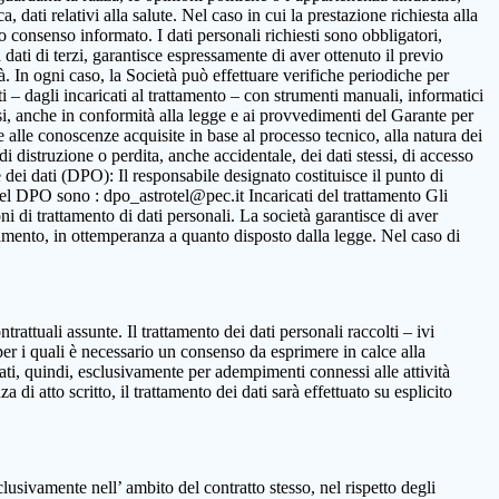
 dati relativi alla salute. Nel caso in cui la prestazione richiesta alla
to consenso informato. I dati personali richiesti sono obbligatori,
ca dati di terzi, garantisce espressamente di aver ottenuto il previo
. In ogni caso, la Società può effettuare verifiche periodiche per
i – dagli incaricati al trattamento – con strumenti manuali, informatici
ssi, anche in conformità alla legge e ai provvedimenti del Garante per
ne alle conoscenze acquisite in base al processo tecnico, alla natura dei
i distruzione o perdita, anche accidentale, dei dati stessi, di accesso
 dei dati (DPO): Il responsabile designato costituisce il punto di
o del DPO sono : dpo_astrotel@pec.it Incaricati del trattamento Gli
oni di trattamento di dati personali. La società garantisce di aver
rattamento, in ottemperanza a quanto disposto dalla legge. Nel caso di
ntrattuali assunte. Il trattamento dei dati personali raccolti – ivi
per i quali è necessario un consenso da esprimere in calce alla
ttati, quindi, esclusivamente per adempimenti connessi alle attività
 di atto scritto, il trattamento dei dati sarà effettuato su esplicito
clusivamente nell’ ambito del contratto stesso, nel rispetto degli