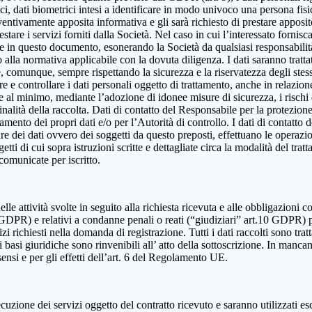
, dati biometrici intesi a identificare in modo univoco una persona fisica,
eventivamente apposita informativa e gli sarà richiesto di prestare apposi
estare i servizi forniti dalla Società. Nel caso in cui l’interessato fornis
ute in questo documento, esonerando la Società da qualsiasi responsabilità
lla normativa applicabile con la dovuta diligenza. I dati saranno trattat
e e, comunque, sempre rispettando la sicurezza e la riservatezza degli ste
dire e controllare i dati personali oggetto di trattamento, anche in relazio
re al minimo, mediante l’adozione di idonee misure di sicurezza, i rischi d
alità della raccolta. Dati di contatto del Responsabile per la protezione
ttamento dei propri dati e/o per l’Autorità di controllo. I dati di contatt
olare dei dati ovvero dei soggetti da questo preposti, effettuano le operazi
ggetti di cui sopra istruzioni scritte e dettagliate circa la modalità del t
 comunicate per iscritto.
elle attività svolte in seguito alla richiesta ricevuta e alle obbligazioni co
 9 GDPR) e relativi a condanne penali o reati (“giudiziari” art.10 GDPR) 
izi richiesti nella domanda di registrazione. Tutti i dati raccolti sono tra
 basi giuridiche sono rinvenibili all’ atto della sottoscrizione. In mancanza
sensi e per gli effetti dell’art. 6 del Regolamento UE.
cuzione dei servizi oggetto del contratto ricevuto e saranno utilizzati es