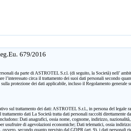
 Reg.Eu. 679/2016
sonali da parte di ASTROTEL S.r.l. (di seguito, la Società) nell’ ambito d
mare l’interessato circa il trattamento dei suoi dati personali secondo 
 sulla protezione dei dati applicabile, incluso il Regolamento generale 
zzativo sul trattamento dei dati: ASTROTEL S.r.l., in persona del legale 
attamento dati La Società tratta dati personali raccolti direttamente dall
includono: Dati anagrafici, ossia nome, cognome, indirizzo, nazionalità,
 per usufruire di agevolazioni economiche; Dati telematici, ossia indirizzo
ili, ovvero, secondo quanto previsto dal GDPR (art. 9), i dati personali ri