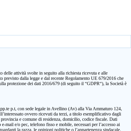
elle attività svolte in seguito alla richiesta ricevuta e alle
quanto previsto dalla legge e dal recente Regolamento UE 679/2016 che
sulla protezione dei dati 2016/679 (di seguito il “GDPR“), la Società è
rapp.te p.t, con sede legale in Avellino (Av) alla Via Ammaturo 124,
’interessato ovvero ricevuti da terzi, a titolo esemplificativo dagli
 provincia e comune di residenza, domicilio, codice fiscale. Dati
 e-mail e/o pec, telefono fisso e mobile, necessari per l’accesso ai
guardanti la razza, le opinioni politiche o l’appartenenza sindacale,