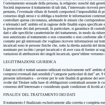
l’orientamento sessuale della persona, la religione; nonchè dati genetici
Società imponesse il trattamento di tali dati, l’interessato riceverà pr
pertanto, l’eventuale rifiuto di fornirli comporterà l’impossibilità di pr
consenso degli stessi e si obbliga a trasferire le informazioni conten
controllare questa circostanza, adottando le misure che corrispondono a
e telematici nell’ ambito ed in ragione delle finalità sopra specificat
la protezione dei dati personali. In particolare, si garantisce di custo
dati e alle specifiche caratteristiche del trattamento, in modo da ridur
non autorizzato al trattamento o non consentito o non conforme alle fin
contatto per gli interessati che vogliano ricevere informazioni sul tra
incaricati sono le persone fisiche che, sotto la diretta autorità del tit
nominato per iscritto i propri incaricati e di aver cura di fornire ai so
variazioni di attribuzioni dei singoli incaricati, quest’ultime verranno
LEGITTIMAZIONE GIURIDICA
I dati raccolti e trattati saranno utilizzati esclusivamente nell’ ambito d
compresi eventuali dati sensibili (“categorie particolari di dati” art.
presente informativa – avviene per le sole finalità di gestione dei serv
svolte dal Titolare sulla base di obbligazioni contrattuali assunte le cui
consenso dell’interessato e considerato quale condizione di liceità ai 
FINALITA’ DEL TRATTAMENTO DEI DATI
Il trattamento è finalizzato esclusivamente alla corretta e completa ese