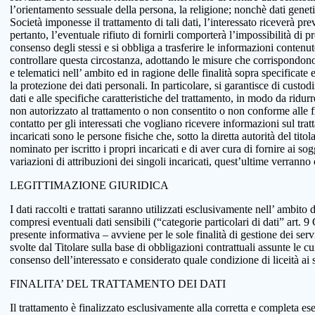
l’orientamento sessuale della persona, la religione; nonchè dati genetici
Società imponesse il trattamento di tali dati, l’interessato riceverà pr
pertanto, l’eventuale rifiuto di fornirli comporterà l’impossibilità di pr
consenso degli stessi e si obbliga a trasferire le informazioni conten
controllare questa circostanza, adottando le misure che corrispondono a
e telematici nell’ ambito ed in ragione delle finalità sopra specificat
la protezione dei dati personali. In particolare, si garantisce di custo
dati e alle specifiche caratteristiche del trattamento, in modo da ridur
non autorizzato al trattamento o non consentito o non conforme alle fin
contatto per gli interessati che vogliano ricevere informazioni sul tra
incaricati sono le persone fisiche che, sotto la diretta autorità del tit
nominato per iscritto i propri incaricati e di aver cura di fornire ai so
variazioni di attribuzioni dei singoli incaricati, quest’ultime verranno
LEGITTIMAZIONE GIURIDICA
I dati raccolti e trattati saranno utilizzati esclusivamente nell’ ambito d
compresi eventuali dati sensibili (“categorie particolari di dati” art.
presente informativa – avviene per le sole finalità di gestione dei serv
svolte dal Titolare sulla base di obbligazioni contrattuali assunte le cui
consenso dell’interessato e considerato quale condizione di liceità ai 
FINALITA’ DEL TRATTAMENTO DEI DATI
Il trattamento è finalizzato esclusivamente alla corretta e completa ese