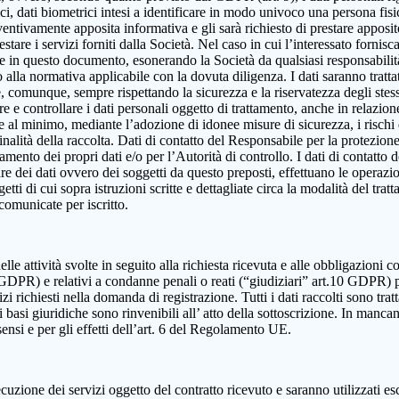
, dati biometrici intesi a identificare in modo univoco una persona fisica,
eventivamente apposita informativa e gli sarà richiesto di prestare apposi
estare i servizi forniti dalla Società. Nel caso in cui l’interessato fornis
ute in questo documento, esonerando la Società da qualsiasi responsabilità
lla normativa applicabile con la dovuta diligenza. I dati saranno trattat
e e, comunque, sempre rispettando la sicurezza e la riservatezza degli ste
dire e controllare i dati personali oggetto di trattamento, anche in relazio
re al minimo, mediante l’adozione di idonee misure di sicurezza, i rischi d
alità della raccolta. Dati di contatto del Responsabile per la protezione
ttamento dei propri dati e/o per l’Autorità di controllo. I dati di contatt
olare dei dati ovvero dei soggetti da questo preposti, effettuano le operazi
ggetti di cui sopra istruzioni scritte e dettagliate circa la modalità del t
 comunicate per iscritto.
elle attività svolte in seguito alla richiesta ricevuta e alle obbligazioni co
 9 GDPR) e relativi a condanne penali o reati (“giudiziari” art.10 GDPR) 
izi richiesti nella domanda di registrazione. Tutti i dati raccolti sono tra
 basi giuridiche sono rinvenibili all’ atto della sottoscrizione. In mancanza
sensi e per gli effetti dell’art. 6 del Regolamento UE.
cuzione dei servizi oggetto del contratto ricevuto e saranno utilizzati es