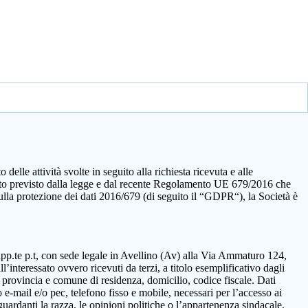
elle attività svolte in seguito alla richiesta ricevuta e alle
quanto previsto dalla legge e dal recente Regolamento UE 679/2016 che
sulla protezione dei dati 2016/679 (di seguito il “GDPR“), la Società è
rapp.te p.t, con sede legale in Avellino (Av) alla Via Ammaturo 124,
’interessato ovvero ricevuti da terzi, a titolo esemplificativo dagli
 provincia e comune di residenza, domicilio, codice fiscale. Dati
 e-mail e/o pec, telefono fisso e mobile, necessari per l’accesso ai
guardanti la razza, le opinioni politiche o l’appartenenza sindacale,