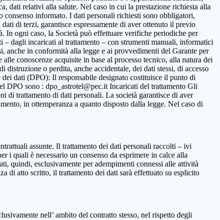
 dati relativi alla salute. Nel caso in cui la prestazione richiesta alla
to consenso informato. I dati personali richiesti sono obbligatori,
ca dati di terzi, garantisce espressamente di aver ottenuto il previo
. In ogni caso, la Società può effettuare verifiche periodiche per
i – dagli incaricati al trattamento – con strumenti manuali, informatici
ssi, anche in conformità alla legge e ai provvedimenti del Garante per
ne alle conoscenze acquisite in base al processo tecnico, alla natura dei
i distruzione o perdita, anche accidentale, dei dati stessi, di accesso
 dei dati (DPO): Il responsabile designato costituisce il punto di
o del DPO sono : dpo_astrotel@pec.it Incaricati del trattamento Gli
oni di trattamento di dati personali. La società garantisce di aver
rattamento, in ottemperanza a quanto disposto dalla legge. Nel caso di
ntrattuali assunte. Il trattamento dei dati personali raccolti – ivi
per i quali è necessario un consenso da esprimere in calce alla
ttati, quindi, esclusivamente per adempimenti connessi alle attività
 di atto scritto, il trattamento dei dati sarà effettuato su esplicito
clusivamente nell’ ambito del contratto stesso, nel rispetto degli