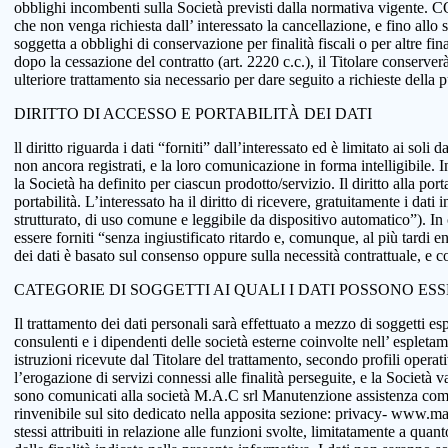
obblighi incombenti sulla Società previsti dalla normativa vigente.
che non venga richiesta dall’ interessato la cancellazione, e fino allo
soggetta a obblighi di conservazione per finalità fiscali o per altre fi
dopo la cessazione del contratto (art. 2220 c.c.), il Titolare conserve
ulteriore trattamento sia necessario per dare seguito a richieste della
DIRITTO DI ACCESSO E PORTABILITÀ DEI DATI
ll diritto riguarda i dati “forniti” dall’interessato ed è limitato ai sol
non ancora registrati, e la loro comunicazione in forma intelligibile. In
la Società ha definito per ciascun prodotto/servizio. Il diritto alla port
portabilità. L’interessato ha il diritto di ricevere, gratuitamente i d
strutturato, di uso comune e leggibile da dispositivo automatico”). In o
essere forniti “senza ingiustificato ritardo e, comunque, al più tardi e
dei dati è basato sul consenso oppure sulla necessità contrattuale, e co
CATEGORIE DI SOGGETTI AI QUALI I DATI POSSONO ES
Il trattamento dei dati personali sarà effettuato a mezzo di soggetti espr
consulenti e i dipendenti delle società esterne coinvolte nell’ espletame
istruzioni ricevute dal Titolare del trattamento, secondo profili operativi
l’erogazione di servizi connessi alle finalità perseguite, e la Società v
sono comunicati alla società M.A.C srl Manutenzione assistenza comput
rinvenibile sul sito dedicato nella apposita sezione: privacy- www.macsol
stessi attribuiti in relazione alle funzioni svolte, limitatamente a qu