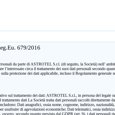
 Reg.Eu. 679/2016
sonali da parte di ASTROTEL S.r.l. (di seguito, la Società) nell’ ambito d
mare l’interessato circa il trattamento dei suoi dati personali secondo 
 sulla protezione dei dati applicabile, incluso il Regolamento generale 
zzativo sul trattamento dei dati: ASTROTEL S.r.l., in persona del legale 
attamento dati La Società tratta dati personali raccolti direttamente dall
includono: Dati anagrafici, ossia nome, cognome, indirizzo, nazionalità,
 per usufruire di agevolazioni economiche; Dati telematici, ossia indirizzo
ili, ovvero, secondo quanto previsto dal GDPR (art. 9), i dati personali ri