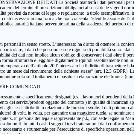
 CONSERVAZIONE DEI DATI La Società manterrà i dati personali per tutta
 scadere dei termini di prescrizione obbligatori ai sensi delle vigenti nor
nalità previsti da norme di legge o regolamento, a titolo esemplificativo, i
rà i dati necessari in una forma che non consenta l’identificazione dell’in
 pubblica autorità italiana pervenute prima della scadenza del periodo di
i dati personali in senso stretto. L’interessato ha diritto di ottenere la c
 particolare, i dati che possono essere oggetto di portabilità sono i dati a
abilità dei dati non implica alcun obbligo di conservare i dati oltre il per
ati in forma strutturata e leggibile digitalmente (quindi assolutamente n
ttemperanza dell’articolo 20 l’interessato ha il diritto di trasmettere i da
ntro un mese dal ricevimento della richiesta stessa” (art. 12.3 GDPR). La p
munque solo se il trattamento è basato su elaborazione elettronica (non car
SERE COMUNICATI:
essamente e specificamente designati (es. i lavoratori dipendenti della Soci
nto dei servizi/prodotti oggetto del contratto ) in qualità di incaricati ap
 agli stessi attribuiti in relazione alle funzioni svolte. I dati potranno alt
aluterà di volta in volta, per garantire una maggiore tutela, se nominare r
ers, in persona del legale rappresentante p.t., con sede legale in Manoc
ution.it. In tutti i casi, i soggetti terzi tratteranno i dati conformement
anto necessario e strumentale per l’esecuzione di specifiche operazioni ne