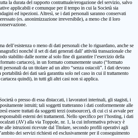
 la durata del rapporto contrattuale/erogazione del servizio, salvo
mative applicabili e comunque per il tempo in cui la Società sia
ndagini ed ispezioni. Altresì, se i dati personali saranno conservati
teressato (es. anonimizzazione irreversibile), a meno che il loro
 conservazione.
onferma dell’esistenza o meno di dati personali che lo riguardano, anche se
nagrafici nonché il set di dati generati dall’ attività transazionale che
iodo stabilito dalle norme al solo fine di garantire l’esercizio della
on in formato cartaceo), in un formato comunemente usato (“formato
ti personali da un titolare ad un altro “senza ostacoli”. I dati devono
ortabilità dei dati sarà garantita solo nel caso in cui il trattamento
tacea quindi), in tutti gli altri casi non si applica.
età o presso di essa distaccati, i lavoratori interinali, gli stagisti, i
positamente istruiti; tali soggetti tratteranno i dati conformemente alle
resì essere trattati da soggetti terzi (outsourcer), di cui ci si avvale per
esponsabili esterni dei trattamenti. Nello specifico per l’hosting, i dati
alzati (AV) alla via Toppole, nr. 1, la cui informativa privacy è
e alle istruzioni ricevute dal Titolare, secondo profili operativi agli
ll’ambito dei servizi richiesti ed esclusivamente per il conseguimento