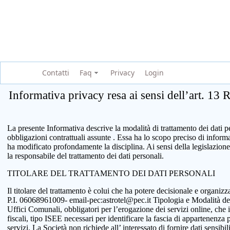
Contatti
Faq
Privacy
Login
Informativa privacy resa ai sensi dell’art. 13
La presente Informativa descrive la modalità di trattamento dei dati per
obbligazioni contrattuali assunte . Essa ha lo scopo preciso di infor
ha modificato profondamente la disciplina. Ai sensi della legislazione
la responsabile del trattamento dei dati personali.
TITOLARE DEL TRATTAMENTO DEI DATI PERSONALI
Il titolare del trattamento è colui che ha potere decisionale e organi
P.I. 06068961009- email-pec:astrotel@pec.it Tipologia e Modalità del tr
Uffici Comunali, obbligatori per l’erogazione dei servizi online, che 
fiscali, tipo ISEE necessari per identificare la fascia di appartenenza
servizi. La Società non richiede all’ interessato di fornire dati sensib