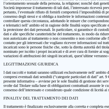
l’orientamento sessuale della persona, la religione; nonchè dati genetici
Società imponesse il trattamento di tali dati, l’interessato riceverà pr
pertanto, l’eventuale rifiuto di fornirli comporterà l’impossibilità di pr
consenso degli stessi e si obbliga a trasferire le informazioni conten
controllare questa circostanza, adottando le misure che corrispondono a
e telematici nell’ ambito ed in ragione delle finalità sopra specificat
la protezione dei dati personali. In particolare, si garantisce di custo
dati e alle specifiche caratteristiche del trattamento, in modo da ridur
non autorizzato al trattamento o non consentito o non conforme alle fin
contatto per gli interessati che vogliano ricevere informazioni sul tra
incaricati sono le persone fisiche che, sotto la diretta autorità del tit
nominato per iscritto i propri incaricati e di aver cura di fornire ai so
variazioni di attribuzioni dei singoli incaricati, quest’ultime verranno
LEGITTIMAZIONE GIURIDICA
I dati raccolti e trattati saranno utilizzati esclusivamente nell’ ambito d
compresi eventuali dati sensibili (“categorie particolari di dati” art.
presente informativa – avviene per le sole finalità di gestione dei serv
svolte dal Titolare sulla base di obbligazioni contrattuali assunte le cui
consenso dell’interessato e considerato quale condizione di liceità ai 
FINALITA’ DEL TRATTAMENTO DEI DATI
Il trattamento è finalizzato esclusivamente alla corretta e completa ese