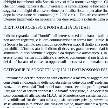
obblighi incombenti sulla Società previsti dalla normativa vigente.
che non venga richiesta dall’ interessato la cancellazione, e fino allo
soggetta a obblighi di conservazione per finalità fiscali o per altre fi
dopo la cessazione del contratto (art. 2220 c.c.), il Titolare conserve
ulteriore trattamento sia necessario per dare seguito a richieste della
DIRITTO DI ACCESSO E PORTABILITÀ DEI DATI
ll diritto riguarda i dati “forniti” dall’interessato ed è limitato ai sol
non ancora registrati, e la loro comunicazione in forma intelligibile. In
la Società ha definito per ciascun prodotto/servizio. Il diritto alla port
portabilità. L’interessato ha il diritto di ricevere, gratuitamente i d
strutturato, di uso comune e leggibile da dispositivo automatico”). In o
essere forniti “senza ingiustificato ritardo e, comunque, al più tardi e
dei dati è basato sul consenso oppure sulla necessità contrattuale, e co
CATEGORIE DI SOGGETTI AI QUALI I DATI POSSONO ES
Il trattamento dei dati personali sarà effettuato a mezzo di soggetti espr
consulenti e i dipendenti delle società esterne coinvolte nell’ espletame
istruzioni ricevute dal Titolare del trattamento, secondo profili operativi
l’erogazione di servizi connessi alle finalità perseguite, e la Società v
sono comunicati alla società M.A.C srl Manutenzione assistenza comput
rinvenibile sul sito dedicato nella apposita sezione: privacy- www.macsol
stessi attribuiti in relazione alle funzioni svolte, limitatamente a qu