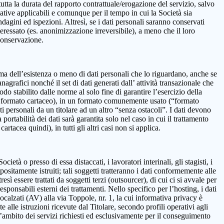
 la durata del rapporto contrattuale/erogazione del servizio, salvo
mative applicabili e comunque per il tempo in cui la Società sia
ndagini ed ispezioni. Altresì, se i dati personali saranno conservati
teressato (es. anonimizzazione irreversibile), a meno che il loro
 conservazione.
onferma dell’esistenza o meno di dati personali che lo riguardano, anche se
nagrafici nonché il set di dati generati dall’ attività transazionale che
iodo stabilito dalle norme al solo fine di garantire l’esercizio della
on in formato cartaceo), in un formato comunemente usato (“formato
ti personali da un titolare ad un altro “senza ostacoli”. I dati devono
ortabilità dei dati sarà garantita solo nel caso in cui il trattamento
tacea quindi), in tutti gli altri casi non si applica.
età o presso di essa distaccati, i lavoratori interinali, gli stagisti, i
positamente istruiti; tali soggetti tratteranno i dati conformemente alle
resì essere trattati da soggetti terzi (outsourcer), di cui ci si avvale per
esponsabili esterni dei trattamenti. Nello specifico per l’hosting, i dati
alzati (AV) alla via Toppole, nr. 1, la cui informativa privacy è
e alle istruzioni ricevute dal Titolare, secondo profili operativi agli
ll’ambito dei servizi richiesti ed esclusivamente per il conseguimento