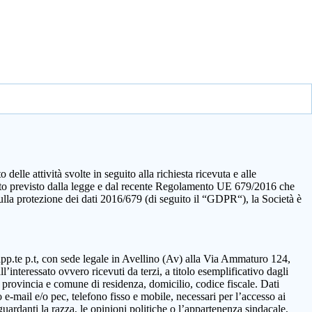
elle attività svolte in seguito alla richiesta ricevuta e alle
quanto previsto dalla legge e dal recente Regolamento UE 679/2016 che
sulla protezione dei dati 2016/679 (di seguito il “GDPR“), la Società è
rapp.te p.t, con sede legale in Avellino (Av) alla Via Ammaturo 124,
’interessato ovvero ricevuti da terzi, a titolo esemplificativo dagli
 provincia e comune di residenza, domicilio, codice fiscale. Dati
 e-mail e/o pec, telefono fisso e mobile, necessari per l’accesso ai
guardanti la razza, le opinioni politiche o l’appartenenza sindacale,