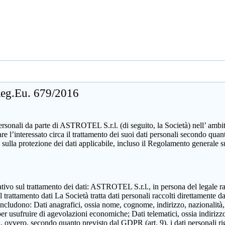
 Reg.Eu. 679/2016
sonali da parte di ASTROTEL S.r.l. (di seguito, la Società) nell’ ambito d
mare l’interessato circa il trattamento dei suoi dati personali secondo 
 sulla protezione dei dati applicabile, incluso il Regolamento generale 
zzativo sul trattamento dei dati: ASTROTEL S.r.l., in persona del legale 
attamento dati La Società tratta dati personali raccolti direttamente dall
includono: Dati anagrafici, ossia nome, cognome, indirizzo, nazionalità,
 per usufruire di agevolazioni economiche; Dati telematici, ossia indirizzo
ili, ovvero, secondo quanto previsto dal GDPR (art. 9), i dati personali ri