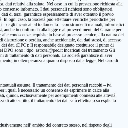
 dati relativi alla salute. Nel caso in cui la prestazione richiesta alla
to consenso informato. I dati personali richiesti sono obbligatori,
ca dati di terzi, garantisce espressamente di aver ottenuto il previo
. In ogni caso, la Società può effettuare verifiche periodiche per
i – dagli incaricati al trattamento – con strumenti manuali, informatici
ssi, anche in conformità alla legge e ai provvedimenti del Garante per
ne alle conoscenze acquisite in base al processo tecnico, alla natura dei
i distruzione o perdita, anche accidentale, dei dati stessi, di accesso
 dei dati (DPO): Il responsabile designato costituisce il punto di
o del DPO sono : dpo_astrotel@pec.it Incaricati del trattamento Gli
oni di trattamento di dati personali. La società garantisce di aver
rattamento, in ottemperanza a quanto disposto dalla legge. Nel caso di
ntrattuali assunte. Il trattamento dei dati personali raccolti – ivi
per i quali è necessario un consenso da esprimere in calce alla
ttati, quindi, esclusivamente per adempimenti connessi alle attività
 di atto scritto, il trattamento dei dati sarà effettuato su esplicito
clusivamente nell’ ambito del contratto stesso, nel rispetto degli