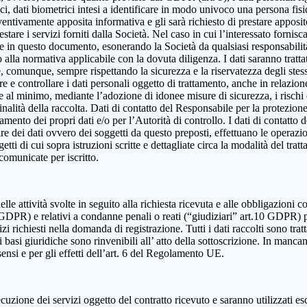
, dati biometrici intesi a identificare in modo univoco una persona fisica,
eventivamente apposita informativa e gli sarà richiesto di prestare apposi
estare i servizi forniti dalla Società. Nel caso in cui l’interessato fornis
ute in questo documento, esonerando la Società da qualsiasi responsabilità
lla normativa applicabile con la dovuta diligenza. I dati saranno trattat
e e, comunque, sempre rispettando la sicurezza e la riservatezza degli ste
dire e controllare i dati personali oggetto di trattamento, anche in relazio
re al minimo, mediante l’adozione di idonee misure di sicurezza, i rischi d
alità della raccolta. Dati di contatto del Responsabile per la protezione
ttamento dei propri dati e/o per l’Autorità di controllo. I dati di contatt
olare dei dati ovvero dei soggetti da questo preposti, effettuano le operazi
ggetti di cui sopra istruzioni scritte e dettagliate circa la modalità del t
 comunicate per iscritto.
elle attività svolte in seguito alla richiesta ricevuta e alle obbligazioni co
 9 GDPR) e relativi a condanne penali o reati (“giudiziari” art.10 GDPR) 
izi richiesti nella domanda di registrazione. Tutti i dati raccolti sono tra
 basi giuridiche sono rinvenibili all’ atto della sottoscrizione. In mancanza
sensi e per gli effetti dell’art. 6 del Regolamento UE.
cuzione dei servizi oggetto del contratto ricevuto e saranno utilizzati es