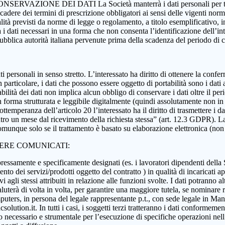
 CONSERVAZIONE DEI DATI La Società manterrà i dati personali per tutta
 scadere dei termini di prescrizione obbligatori ai sensi delle vigenti nor
nalità previsti da norme di legge o regolamento, a titolo esemplificativo, i
rà i dati necessari in una forma che non consenta l’identificazione dell’in
 pubblica autorità italiana pervenute prima della scadenza del periodo di
i dati personali in senso stretto. L’interessato ha diritto di ottenere la c
 particolare, i dati che possono essere oggetto di portabilità sono i dati a
abilità dei dati non implica alcun obbligo di conservare i dati oltre il per
ati in forma strutturata e leggibile digitalmente (quindi assolutamente n
ttemperanza dell’articolo 20 l’interessato ha il diritto di trasmettere i da
ntro un mese dal ricevimento della richiesta stessa” (art. 12.3 GDPR). La p
munque solo se il trattamento è basato su elaborazione elettronica (non car
SERE COMUNICATI:
essamente e specificamente designati (es. i lavoratori dipendenti della Soci
nto dei servizi/prodotti oggetto del contratto ) in qualità di incaricati ap
 agli stessi attribuiti in relazione alle funzioni svolte. I dati potranno alt
aluterà di volta in volta, per garantire una maggiore tutela, se nominare r
ers, in persona del legale rappresentante p.t., con sede legale in Manoc
ution.it. In tutti i casi, i soggetti terzi tratteranno i dati conformement
anto necessario e strumentale per l’esecuzione di specifiche operazioni ne