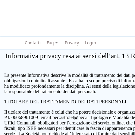
Contatti
Faq
Privacy
Login
Informativa privacy resa ai sensi dell’art. 13
La presente Informativa descrive la modalità di trattamento dei dati per
obbligazioni contrattuali assunte . Essa ha lo scopo preciso di infor
ha modificato profondamente la disciplina. Ai sensi della legislazione
la responsabile del trattamento dei dati personali.
TITOLARE DEL TRATTAMENTO DEI DATI PERSONALI
Il titolare del trattamento è colui che ha potere decisionale e organi
P.I. 06068961009- email-pec:astrotel@pec.it Tipologia e Modalità del tr
Uffici Comunali, obbligatori per l’erogazione dei servizi online, che 
fiscali, tipo ISEE necessari per identificare la fascia di appartenenza
servizi. La Società non richiede all’ interessato di fornire dati sensib