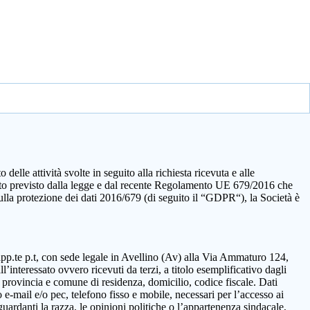
elle attività svolte in seguito alla richiesta ricevuta e alle
quanto previsto dalla legge e dal recente Regolamento UE 679/2016 che
sulla protezione dei dati 2016/679 (di seguito il “GDPR“), la Società è
rapp.te p.t, con sede legale in Avellino (Av) alla Via Ammaturo 124,
’interessato ovvero ricevuti da terzi, a titolo esemplificativo dagli
 provincia e comune di residenza, domicilio, codice fiscale. Dati
 e-mail e/o pec, telefono fisso e mobile, necessari per l’accesso ai
guardanti la razza, le opinioni politiche o l’appartenenza sindacale,