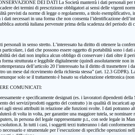
 CONSERVAZIONE DEI DATI La Società manterrà i dati personali per tutta
 scadere dei termini di prescrizione obbligatori ai sensi delle vigenti nor
nalità previsti da norme di legge o regolamento, a titolo esemplificativo, i
rà i dati necessari in una forma che non consenta l’identificazione dell’in
 pubblica autorità italiana pervenute prima della scadenza del periodo di
i dati personali in senso stretto. L’interessato ha diritto di ottenere la c
 particolare, i dati che possono essere oggetto di portabilità sono i dati a
abilità dei dati non implica alcun obbligo di conservare i dati oltre il per
ati in forma strutturata e leggibile digitalmente (quindi assolutamente n
ttemperanza dell’articolo 20 l’interessato ha il diritto di trasmettere i da
ntro un mese dal ricevimento della richiesta stessa” (art. 12.3 GDPR). La p
munque solo se il trattamento è basato su elaborazione elettronica (non car
SERE COMUNICATI:
essamente e specificamente designati (es. i lavoratori dipendenti della Soci
nto dei servizi/prodotti oggetto del contratto ) in qualità di incaricati ap
 agli stessi attribuiti in relazione alle funzioni svolte. I dati potranno alt
aluterà di volta in volta, per garantire una maggiore tutela, se nominare r
ers, in persona del legale rappresentante p.t., con sede legale in Manoc
ution.it. In tutti i casi, i soggetti terzi tratteranno i dati conformement
anto necessario e strumentale per l’esecuzione di specifiche operazioni ne