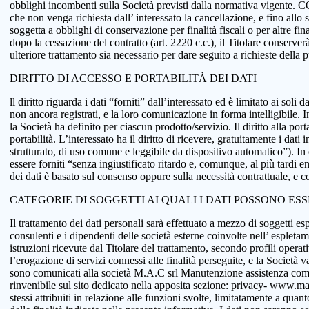
obblighi incombenti sulla Società previsti dalla normativa vigente.
che non venga richiesta dall’ interessato la cancellazione, e fino allo
soggetta a obblighi di conservazione per finalità fiscali o per altre fi
dopo la cessazione del contratto (art. 2220 c.c.), il Titolare conserve
ulteriore trattamento sia necessario per dare seguito a richieste della
DIRITTO DI ACCESSO E PORTABILITÀ DEI DATI
ll diritto riguarda i dati “forniti” dall’interessato ed è limitato ai sol
non ancora registrati, e la loro comunicazione in forma intelligibile. In
la Società ha definito per ciascun prodotto/servizio. Il diritto alla port
portabilità. L’interessato ha il diritto di ricevere, gratuitamente i d
strutturato, di uso comune e leggibile da dispositivo automatico”). In o
essere forniti “senza ingiustificato ritardo e, comunque, al più tardi e
dei dati è basato sul consenso oppure sulla necessità contrattuale, e co
CATEGORIE DI SOGGETTI AI QUALI I DATI POSSONO ES
Il trattamento dei dati personali sarà effettuato a mezzo di soggetti espr
consulenti e i dipendenti delle società esterne coinvolte nell’ espletame
istruzioni ricevute dal Titolare del trattamento, secondo profili operativi
l’erogazione di servizi connessi alle finalità perseguite, e la Società v
sono comunicati alla società M.A.C srl Manutenzione assistenza comput
rinvenibile sul sito dedicato nella apposita sezione: privacy- www.macsol
stessi attribuiti in relazione alle funzioni svolte, limitatamente a qu