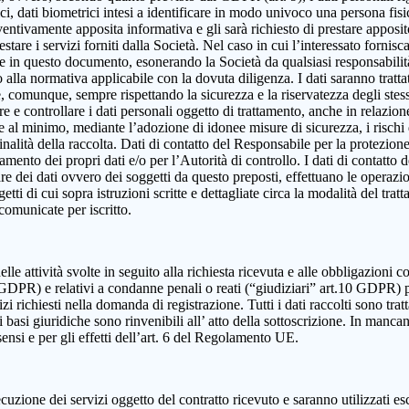
, dati biometrici intesi a identificare in modo univoco una persona fisica,
eventivamente apposita informativa e gli sarà richiesto di prestare apposi
estare i servizi forniti dalla Società. Nel caso in cui l’interessato fornis
ute in questo documento, esonerando la Società da qualsiasi responsabilità
lla normativa applicabile con la dovuta diligenza. I dati saranno trattat
e e, comunque, sempre rispettando la sicurezza e la riservatezza degli ste
dire e controllare i dati personali oggetto di trattamento, anche in relazio
re al minimo, mediante l’adozione di idonee misure di sicurezza, i rischi d
alità della raccolta. Dati di contatto del Responsabile per la protezione
ttamento dei propri dati e/o per l’Autorità di controllo. I dati di contatt
olare dei dati ovvero dei soggetti da questo preposti, effettuano le operazi
ggetti di cui sopra istruzioni scritte e dettagliate circa la modalità del t
 comunicate per iscritto.
elle attività svolte in seguito alla richiesta ricevuta e alle obbligazioni co
 9 GDPR) e relativi a condanne penali o reati (“giudiziari” art.10 GDPR) 
izi richiesti nella domanda di registrazione. Tutti i dati raccolti sono tra
 basi giuridiche sono rinvenibili all’ atto della sottoscrizione. In mancanza
sensi e per gli effetti dell’art. 6 del Regolamento UE.
cuzione dei servizi oggetto del contratto ricevuto e saranno utilizzati es