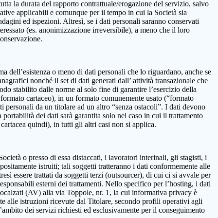
 la durata del rapporto contrattuale/erogazione del servizio, salvo
mative applicabili e comunque per il tempo in cui la Società sia
ndagini ed ispezioni. Altresì, se i dati personali saranno conservati
teressato (es. anonimizzazione irreversibile), a meno che il loro
 conservazione.
onferma dell’esistenza o meno di dati personali che lo riguardano, anche se
nagrafici nonché il set di dati generati dall’ attività transazionale che
iodo stabilito dalle norme al solo fine di garantire l’esercizio della
on in formato cartaceo), in un formato comunemente usato (“formato
ti personali da un titolare ad un altro “senza ostacoli”. I dati devono
ortabilità dei dati sarà garantita solo nel caso in cui il trattamento
tacea quindi), in tutti gli altri casi non si applica.
età o presso di essa distaccati, i lavoratori interinali, gli stagisti, i
positamente istruiti; tali soggetti tratteranno i dati conformemente alle
resì essere trattati da soggetti terzi (outsourcer), di cui ci si avvale per
esponsabili esterni dei trattamenti. Nello specifico per l’hosting, i dati
alzati (AV) alla via Toppole, nr. 1, la cui informativa privacy è
e alle istruzioni ricevute dal Titolare, secondo profili operativi agli
ll’ambito dei servizi richiesti ed esclusivamente per il conseguimento