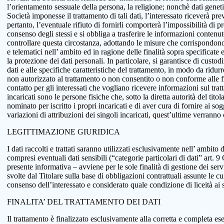
l’orientamento sessuale della persona, la religione; nonchè dati genetici
Società imponesse il trattamento di tali dati, l’interessato riceverà pr
pertanto, l’eventuale rifiuto di fornirli comporterà l’impossibilità di pr
consenso degli stessi e si obbliga a trasferire le informazioni conten
controllare questa circostanza, adottando le misure che corrispondono a
e telematici nell’ ambito ed in ragione delle finalità sopra specificat
la protezione dei dati personali. In particolare, si garantisce di custo
dati e alle specifiche caratteristiche del trattamento, in modo da ridur
non autorizzato al trattamento o non consentito o non conforme alle fin
contatto per gli interessati che vogliano ricevere informazioni sul tra
incaricati sono le persone fisiche che, sotto la diretta autorità del tit
nominato per iscritto i propri incaricati e di aver cura di fornire ai so
variazioni di attribuzioni dei singoli incaricati, quest’ultime verranno
LEGITTIMAZIONE GIURIDICA
I dati raccolti e trattati saranno utilizzati esclusivamente nell’ ambito d
compresi eventuali dati sensibili (“categorie particolari di dati” art.
presente informativa – avviene per le sole finalità di gestione dei serv
svolte dal Titolare sulla base di obbligazioni contrattuali assunte le cui
consenso dell’interessato e considerato quale condizione di liceità ai 
FINALITA’ DEL TRATTAMENTO DEI DATI
Il trattamento è finalizzato esclusivamente alla corretta e completa ese