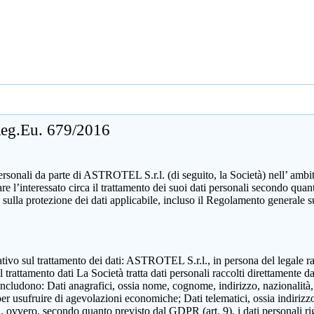
 Reg.Eu. 679/2016
sonali da parte di ASTROTEL S.r.l. (di seguito, la Società) nell’ ambito d
mare l’interessato circa il trattamento dei suoi dati personali secondo 
 sulla protezione dei dati applicabile, incluso il Regolamento generale 
zzativo sul trattamento dei dati: ASTROTEL S.r.l., in persona del legale 
attamento dati La Società tratta dati personali raccolti direttamente dall
includono: Dati anagrafici, ossia nome, cognome, indirizzo, nazionalità,
 per usufruire di agevolazioni economiche; Dati telematici, ossia indirizzo
ili, ovvero, secondo quanto previsto dal GDPR (art. 9), i dati personali ri