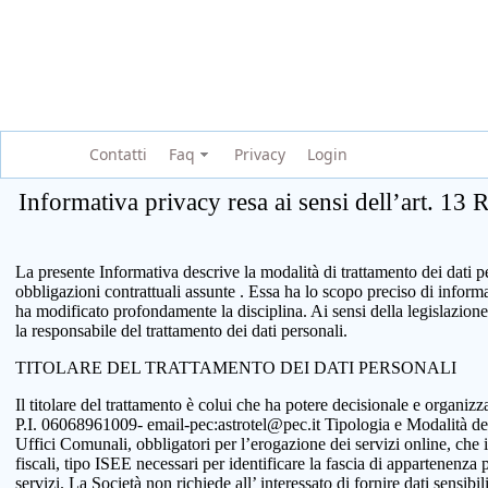
Contatti
Faq
Privacy
Login
Informativa privacy resa ai sensi dell’art. 13
La presente Informativa descrive la modalità di trattamento dei dati per
obbligazioni contrattuali assunte . Essa ha lo scopo preciso di infor
ha modificato profondamente la disciplina. Ai sensi della legislazione
la responsabile del trattamento dei dati personali.
TITOLARE DEL TRATTAMENTO DEI DATI PERSONALI
Il titolare del trattamento è colui che ha potere decisionale e organi
P.I. 06068961009- email-pec:astrotel@pec.it Tipologia e Modalità del tr
Uffici Comunali, obbligatori per l’erogazione dei servizi online, che 
fiscali, tipo ISEE necessari per identificare la fascia di appartenenza
servizi. La Società non richiede all’ interessato di fornire dati sensib