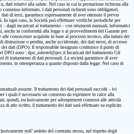
 dati relativi alla salute. Nel caso in cui la prestazione richiesta alla
to consenso informato. I dati personali richiesti sono obbligatori,
ca dati di terzi, garantisce espressamente di aver ottenuto il previo
. In ogni caso, la Società può effettuare verifiche periodiche per
i – dagli incaricati al trattamento – con strumenti manuali, informatici
ssi, anche in conformità alla legge e ai provvedimenti del Garante per
ne alle conoscenze acquisite in base al processo tecnico, alla natura dei
i distruzione o perdita, anche accidentale, dei dati stessi, di accesso
 dei dati (DPO): Il responsabile designato costituisce il punto di
o del DPO sono : dpo_astrotel@pec.it Incaricati del trattamento Gli
oni di trattamento di dati personali. La società garantisce di aver
rattamento, in ottemperanza a quanto disposto dalla legge. Nel caso di
ntrattuali assunte. Il trattamento dei dati personali raccolti – ivi
per i quali è necessario un consenso da esprimere in calce alla
ttati, quindi, esclusivamente per adempimenti connessi alle attività
 di atto scritto, il trattamento dei dati sarà effettuato su esplicito
clusivamente nell’ ambito del contratto stesso, nel rispetto degli