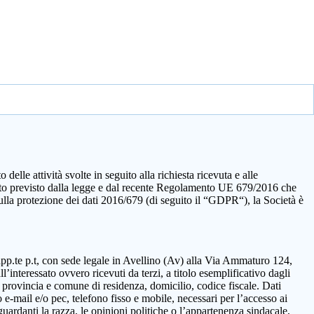
elle attività svolte in seguito alla richiesta ricevuta e alle
quanto previsto dalla legge e dal recente Regolamento UE 679/2016 che
sulla protezione dei dati 2016/679 (di seguito il “GDPR“), la Società è
rapp.te p.t, con sede legale in Avellino (Av) alla Via Ammaturo 124,
’interessato ovvero ricevuti da terzi, a titolo esemplificativo dagli
 provincia e comune di residenza, domicilio, codice fiscale. Dati
 e-mail e/o pec, telefono fisso e mobile, necessari per l’accesso ai
guardanti la razza, le opinioni politiche o l’appartenenza sindacale,