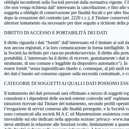
obblighi incombenti sulla Società previsti dalla normativa vigente.
che non venga richiesta dall’ interessato la cancellazione, e fino allo
soggetta a obblighi di conservazione per finalità fiscali o per altre fi
dopo la cessazione del contratto (art. 2220 c.c.), il Titolare conserve
ulteriore trattamento sia necessario per dare seguito a richieste della
DIRITTO DI ACCESSO E PORTABILITÀ DEI DATI
ll diritto riguarda i dati “forniti” dall’interessato ed è limitato ai sol
non ancora registrati, e la loro comunicazione in forma intelligibile. In
la Società ha definito per ciascun prodotto/servizio. Il diritto alla port
portabilità. L’interessato ha il diritto di ricevere, gratuitamente i d
strutturato, di uso comune e leggibile da dispositivo automatico”). In o
essere forniti “senza ingiustificato ritardo e, comunque, al più tardi e
dei dati è basato sul consenso oppure sulla necessità contrattuale, e co
CATEGORIE DI SOGGETTI AI QUALI I DATI POSSONO ES
Il trattamento dei dati personali sarà effettuato a mezzo di soggetti espr
consulenti e i dipendenti delle società esterne coinvolte nell’ espletame
istruzioni ricevute dal Titolare del trattamento, secondo profili operativi
l’erogazione di servizi connessi alle finalità perseguite, e la Società v
sono comunicati alla società M.A.C srl Manutenzione assistenza comput
rinvenibile sul sito dedicato nella apposita sezione: privacy- www.macsol
stessi attribuiti in relazione alle funzioni svolte, limitatamente a qu