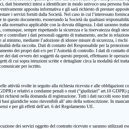
, dati biometrici intesi a identificare in modo univoco una persona fisica,
eventivamente apposita informativa e gli sarà richiesto di prestare apposi
estare i servizi forniti dalla Società. Nel caso in cui l’interessato fornis
ute in questo documento, esonerando la Società da qualsiasi responsabilità
lla normativa applicabile con la dovuta diligenza. I dati saranno trattat
e e, comunque, sempre rispettando la sicurezza e la riservatezza degli ste
dire e controllare i dati personali oggetto di trattamento, anche in relazio
re al minimo, mediante l’adozione di idonee misure di sicurezza, i rischi d
alità della raccolta. Dati di contatto del Responsabile per la protezione
ttamento dei propri dati e/o per l’Autorità di controllo. I dati di contatt
olare dei dati ovvero dei soggetti da questo preposti, effettuano le operazi
ggetti di cui sopra istruzioni scritte e dettagliate circa la modalità del t
 comunicate per iscritto.
elle attività svolte in seguito alla richiesta ricevuta e alle obbligazioni co
 9 GDPR) e relativi a condanne penali o reati (“giudiziari” art.10 GDPR) 
izi richiesti nella domanda di registrazione. Tutti i dati raccolti sono tra
 basi giuridiche sono rinvenibili all’ atto della sottoscrizione. In mancanza
sensi e per gli effetti dell’art. 6 del Regolamento UE.
cuzione dei servizi oggetto del contratto ricevuto e saranno utilizzati es