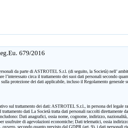
 Reg.Eu. 679/2016
sonali da parte di ASTROTEL S.r.l. (di seguito, la Società) nell’ ambito d
mare l’interessato circa il trattamento dei suoi dati personali secondo 
 sulla protezione dei dati applicabile, incluso il Regolamento generale 
zzativo sul trattamento dei dati: ASTROTEL S.r.l., in persona del legale 
attamento dati La Società tratta dati personali raccolti direttamente dall
includono: Dati anagrafici, ossia nome, cognome, indirizzo, nazionalità,
 per usufruire di agevolazioni economiche; Dati telematici, ossia indirizzo
ili, ovvero, secondo quanto previsto dal GDPR (art. 9), i dati personali ri