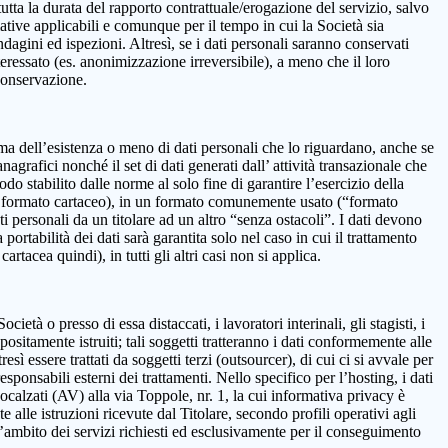
 la durata del rapporto contrattuale/erogazione del servizio, salvo
mative applicabili e comunque per il tempo in cui la Società sia
ndagini ed ispezioni. Altresì, se i dati personali saranno conservati
teressato (es. anonimizzazione irreversibile), a meno che il loro
 conservazione.
onferma dell’esistenza o meno di dati personali che lo riguardano, anche se
nagrafici nonché il set di dati generati dall’ attività transazionale che
iodo stabilito dalle norme al solo fine di garantire l’esercizio della
on in formato cartaceo), in un formato comunemente usato (“formato
ti personali da un titolare ad un altro “senza ostacoli”. I dati devono
ortabilità dei dati sarà garantita solo nel caso in cui il trattamento
tacea quindi), in tutti gli altri casi non si applica.
età o presso di essa distaccati, i lavoratori interinali, gli stagisti, i
positamente istruiti; tali soggetti tratteranno i dati conformemente alle
resì essere trattati da soggetti terzi (outsourcer), di cui ci si avvale per
esponsabili esterni dei trattamenti. Nello specifico per l’hosting, i dati
alzati (AV) alla via Toppole, nr. 1, la cui informativa privacy è
e alle istruzioni ricevute dal Titolare, secondo profili operativi agli
ll’ambito dei servizi richiesti ed esclusivamente per il conseguimento