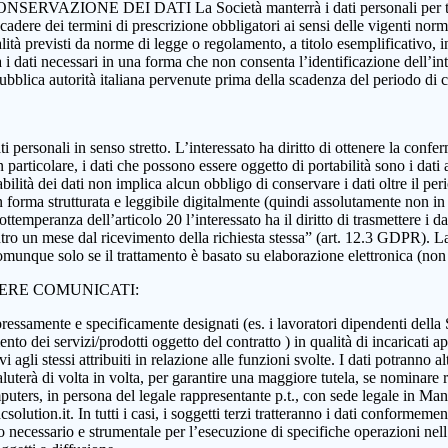
 CONSERVAZIONE DEI DATI La Società manterrà i dati personali per tutta
 scadere dei termini di prescrizione obbligatori ai sensi delle vigenti nor
nalità previsti da norme di legge o regolamento, a titolo esemplificativo, i
rà i dati necessari in una forma che non consenta l’identificazione dell’in
 pubblica autorità italiana pervenute prima della scadenza del periodo di
i dati personali in senso stretto. L’interessato ha diritto di ottenere la c
 particolare, i dati che possono essere oggetto di portabilità sono i dati a
abilità dei dati non implica alcun obbligo di conservare i dati oltre il per
ati in forma strutturata e leggibile digitalmente (quindi assolutamente n
ttemperanza dell’articolo 20 l’interessato ha il diritto di trasmettere i da
ntro un mese dal ricevimento della richiesta stessa” (art. 12.3 GDPR). La p
munque solo se il trattamento è basato su elaborazione elettronica (non car
SERE COMUNICATI:
essamente e specificamente designati (es. i lavoratori dipendenti della Soci
nto dei servizi/prodotti oggetto del contratto ) in qualità di incaricati ap
 agli stessi attribuiti in relazione alle funzioni svolte. I dati potranno alt
aluterà di volta in volta, per garantire una maggiore tutela, se nominare r
ers, in persona del legale rappresentante p.t., con sede legale in Manoc
ution.it. In tutti i casi, i soggetti terzi tratteranno i dati conformement
anto necessario e strumentale per l’esecuzione di specifiche operazioni ne