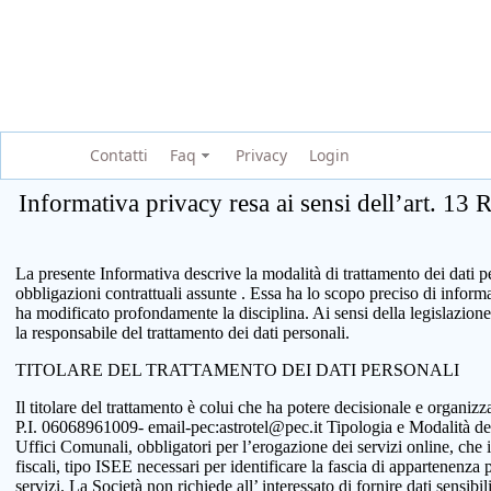
Contatti
Faq
Privacy
Login
Informativa privacy resa ai sensi dell’art. 13
La presente Informativa descrive la modalità di trattamento dei dati per
obbligazioni contrattuali assunte . Essa ha lo scopo preciso di infor
ha modificato profondamente la disciplina. Ai sensi della legislazione
la responsabile del trattamento dei dati personali.
TITOLARE DEL TRATTAMENTO DEI DATI PERSONALI
Il titolare del trattamento è colui che ha potere decisionale e organi
P.I. 06068961009- email-pec:astrotel@pec.it Tipologia e Modalità del tr
Uffici Comunali, obbligatori per l’erogazione dei servizi online, che 
fiscali, tipo ISEE necessari per identificare la fascia di appartenenza
servizi. La Società non richiede all’ interessato di fornire dati sensib