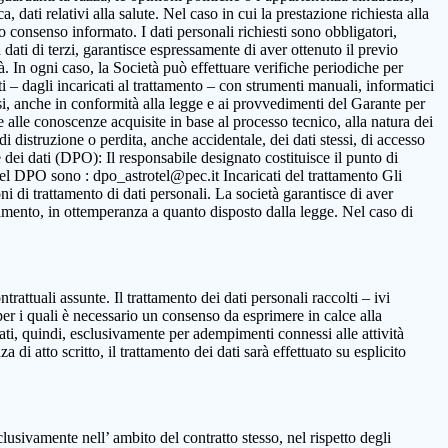
 dati relativi alla salute. Nel caso in cui la prestazione richiesta alla
to consenso informato. I dati personali richiesti sono obbligatori,
ca dati di terzi, garantisce espressamente di aver ottenuto il previo
. In ogni caso, la Società può effettuare verifiche periodiche per
i – dagli incaricati al trattamento – con strumenti manuali, informatici
ssi, anche in conformità alla legge e ai provvedimenti del Garante per
ne alle conoscenze acquisite in base al processo tecnico, alla natura dei
i distruzione o perdita, anche accidentale, dei dati stessi, di accesso
 dei dati (DPO): Il responsabile designato costituisce il punto di
o del DPO sono : dpo_astrotel@pec.it Incaricati del trattamento Gli
oni di trattamento di dati personali. La società garantisce di aver
rattamento, in ottemperanza a quanto disposto dalla legge. Nel caso di
ntrattuali assunte. Il trattamento dei dati personali raccolti – ivi
per i quali è necessario un consenso da esprimere in calce alla
ttati, quindi, esclusivamente per adempimenti connessi alle attività
 di atto scritto, il trattamento dei dati sarà effettuato su esplicito
clusivamente nell’ ambito del contratto stesso, nel rispetto degli