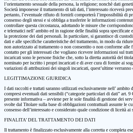
l’orientamento sessuale della persona, la religione; nonchè dati genetici
Società imponesse il trattamento di tali dati, l’interessato riceverà pr
pertanto, l’eventuale rifiuto di fornirli comporterà l’impossibilità di pr
consenso degli stessi e si obbliga a trasferire le informazioni conten
controllare questa circostanza, adottando le misure che corrispondono a
e telematici nell’ ambito ed in ragione delle finalità sopra specificat
la protezione dei dati personali. In particolare, si garantisce di custo
dati e alle specifiche caratteristiche del trattamento, in modo da ridur
non autorizzato al trattamento o non consentito o non conforme alle fin
contatto per gli interessati che vogliano ricevere informazioni sul tra
incaricati sono le persone fisiche che, sotto la diretta autorità del tit
nominato per iscritto i propri incaricati e di aver cura di fornire ai so
variazioni di attribuzioni dei singoli incaricati, quest’ultime verranno
LEGITTIMAZIONE GIURIDICA
I dati raccolti e trattati saranno utilizzati esclusivamente nell’ ambito d
compresi eventuali dati sensibili (“categorie particolari di dati” art.
presente informativa – avviene per le sole finalità di gestione dei serv
svolte dal Titolare sulla base di obbligazioni contrattuali assunte le cui
consenso dell’interessato e considerato quale condizione di liceità ai 
FINALITA’ DEL TRATTAMENTO DEI DATI
Il trattamento è finalizzato esclusivamente alla corretta e completa ese