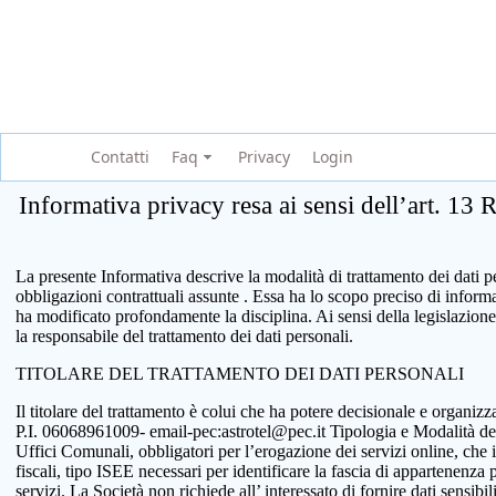
Contatti
Faq
Privacy
Login
Informativa privacy resa ai sensi dell’art. 13
La presente Informativa descrive la modalità di trattamento dei dati per
obbligazioni contrattuali assunte . Essa ha lo scopo preciso di infor
ha modificato profondamente la disciplina. Ai sensi della legislazione
la responsabile del trattamento dei dati personali.
TITOLARE DEL TRATTAMENTO DEI DATI PERSONALI
Il titolare del trattamento è colui che ha potere decisionale e organi
P.I. 06068961009- email-pec:astrotel@pec.it Tipologia e Modalità del tr
Uffici Comunali, obbligatori per l’erogazione dei servizi online, che 
fiscali, tipo ISEE necessari per identificare la fascia di appartenenza
servizi. La Società non richiede all’ interessato di fornire dati sensib