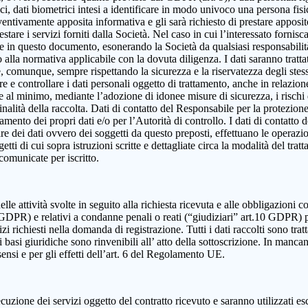
, dati biometrici intesi a identificare in modo univoco una persona fisica,
eventivamente apposita informativa e gli sarà richiesto di prestare apposi
estare i servizi forniti dalla Società. Nel caso in cui l’interessato fornis
ute in questo documento, esonerando la Società da qualsiasi responsabilità
lla normativa applicabile con la dovuta diligenza. I dati saranno trattat
e e, comunque, sempre rispettando la sicurezza e la riservatezza degli ste
dire e controllare i dati personali oggetto di trattamento, anche in relazio
re al minimo, mediante l’adozione di idonee misure di sicurezza, i rischi d
alità della raccolta. Dati di contatto del Responsabile per la protezione
ttamento dei propri dati e/o per l’Autorità di controllo. I dati di contatt
olare dei dati ovvero dei soggetti da questo preposti, effettuano le operazi
ggetti di cui sopra istruzioni scritte e dettagliate circa la modalità del t
 comunicate per iscritto.
elle attività svolte in seguito alla richiesta ricevuta e alle obbligazioni co
 9 GDPR) e relativi a condanne penali o reati (“giudiziari” art.10 GDPR) 
izi richiesti nella domanda di registrazione. Tutti i dati raccolti sono tra
 basi giuridiche sono rinvenibili all’ atto della sottoscrizione. In mancanza
sensi e per gli effetti dell’art. 6 del Regolamento UE.
cuzione dei servizi oggetto del contratto ricevuto e saranno utilizzati es