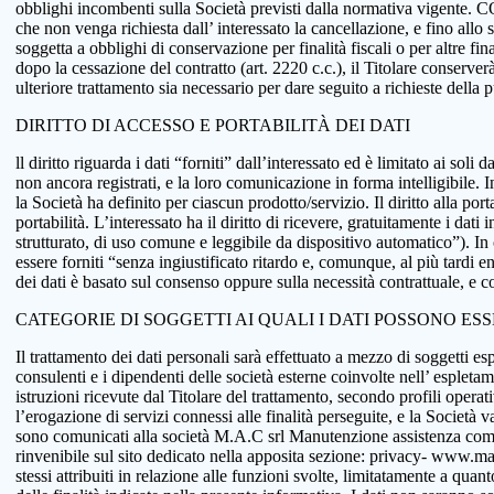
obblighi incombenti sulla Società previsti dalla normativa vigente.
che non venga richiesta dall’ interessato la cancellazione, e fino allo
soggetta a obblighi di conservazione per finalità fiscali o per altre fi
dopo la cessazione del contratto (art. 2220 c.c.), il Titolare conserve
ulteriore trattamento sia necessario per dare seguito a richieste della
DIRITTO DI ACCESSO E PORTABILITÀ DEI DATI
ll diritto riguarda i dati “forniti” dall’interessato ed è limitato ai sol
non ancora registrati, e la loro comunicazione in forma intelligibile. In
la Società ha definito per ciascun prodotto/servizio. Il diritto alla port
portabilità. L’interessato ha il diritto di ricevere, gratuitamente i d
strutturato, di uso comune e leggibile da dispositivo automatico”). In o
essere forniti “senza ingiustificato ritardo e, comunque, al più tardi e
dei dati è basato sul consenso oppure sulla necessità contrattuale, e co
CATEGORIE DI SOGGETTI AI QUALI I DATI POSSONO ES
Il trattamento dei dati personali sarà effettuato a mezzo di soggetti espr
consulenti e i dipendenti delle società esterne coinvolte nell’ espletame
istruzioni ricevute dal Titolare del trattamento, secondo profili operativi
l’erogazione di servizi connessi alle finalità perseguite, e la Società v
sono comunicati alla società M.A.C srl Manutenzione assistenza comput
rinvenibile sul sito dedicato nella apposita sezione: privacy- www.macsol
stessi attribuiti in relazione alle funzioni svolte, limitatamente a qu