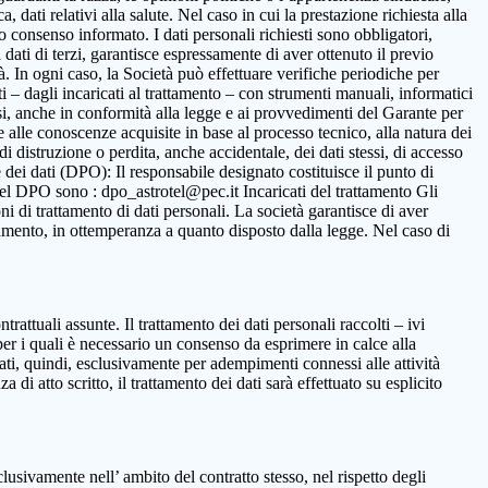
 dati relativi alla salute. Nel caso in cui la prestazione richiesta alla
to consenso informato. I dati personali richiesti sono obbligatori,
ca dati di terzi, garantisce espressamente di aver ottenuto il previo
. In ogni caso, la Società può effettuare verifiche periodiche per
i – dagli incaricati al trattamento – con strumenti manuali, informatici
ssi, anche in conformità alla legge e ai provvedimenti del Garante per
ne alle conoscenze acquisite in base al processo tecnico, alla natura dei
i distruzione o perdita, anche accidentale, dei dati stessi, di accesso
 dei dati (DPO): Il responsabile designato costituisce il punto di
o del DPO sono : dpo_astrotel@pec.it Incaricati del trattamento Gli
oni di trattamento di dati personali. La società garantisce di aver
rattamento, in ottemperanza a quanto disposto dalla legge. Nel caso di
ntrattuali assunte. Il trattamento dei dati personali raccolti – ivi
per i quali è necessario un consenso da esprimere in calce alla
ttati, quindi, esclusivamente per adempimenti connessi alle attività
 di atto scritto, il trattamento dei dati sarà effettuato su esplicito
clusivamente nell’ ambito del contratto stesso, nel rispetto degli