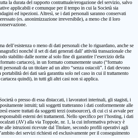
 la durata del rapporto contrattuale/erogazione del servizio, salvo
mative applicabili e comunque per il tempo in cui la Società sia
ndagini ed ispezioni. Altresì, se i dati personali saranno conservati
teressato (es. anonimizzazione irreversibile), a meno che il loro
 conservazione.
onferma dell’esistenza o meno di dati personali che lo riguardano, anche se
nagrafici nonché il set di dati generati dall’ attività transazionale che
iodo stabilito dalle norme al solo fine di garantire l’esercizio della
on in formato cartaceo), in un formato comunemente usato (“formato
ti personali da un titolare ad un altro “senza ostacoli”. I dati devono
ortabilità dei dati sarà garantita solo nel caso in cui il trattamento
tacea quindi), in tutti gli altri casi non si applica.
età o presso di essa distaccati, i lavoratori interinali, gli stagisti, i
positamente istruiti; tali soggetti tratteranno i dati conformemente alle
resì essere trattati da soggetti terzi (outsourcer), di cui ci si avvale per
esponsabili esterni dei trattamenti. Nello specifico per l’hosting, i dati
alzati (AV) alla via Toppole, nr. 1, la cui informativa privacy è
e alle istruzioni ricevute dal Titolare, secondo profili operativi agli
ll’ambito dei servizi richiesti ed esclusivamente per il conseguimento