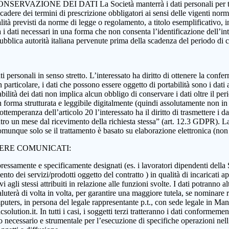
 CONSERVAZIONE DEI DATI La Società manterrà i dati personali per tutta
 scadere dei termini di prescrizione obbligatori ai sensi delle vigenti nor
nalità previsti da norme di legge o regolamento, a titolo esemplificativo, i
rà i dati necessari in una forma che non consenta l’identificazione dell’in
 pubblica autorità italiana pervenute prima della scadenza del periodo di
i dati personali in senso stretto. L’interessato ha diritto di ottenere la c
 particolare, i dati che possono essere oggetto di portabilità sono i dati a
abilità dei dati non implica alcun obbligo di conservare i dati oltre il per
ati in forma strutturata e leggibile digitalmente (quindi assolutamente n
ttemperanza dell’articolo 20 l’interessato ha il diritto di trasmettere i da
ntro un mese dal ricevimento della richiesta stessa” (art. 12.3 GDPR). La p
munque solo se il trattamento è basato su elaborazione elettronica (non car
SERE COMUNICATI:
essamente e specificamente designati (es. i lavoratori dipendenti della Soci
nto dei servizi/prodotti oggetto del contratto ) in qualità di incaricati ap
 agli stessi attribuiti in relazione alle funzioni svolte. I dati potranno alt
aluterà di volta in volta, per garantire una maggiore tutela, se nominare r
ers, in persona del legale rappresentante p.t., con sede legale in Manoc
ution.it. In tutti i casi, i soggetti terzi tratteranno i dati conformement
anto necessario e strumentale per l’esecuzione di specifiche operazioni ne