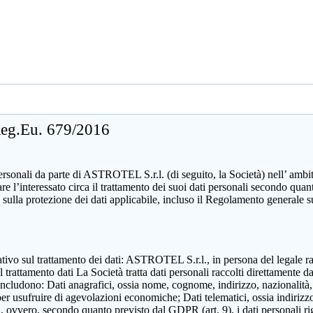
 Reg.Eu. 679/2016
sonali da parte di ASTROTEL S.r.l. (di seguito, la Società) nell’ ambito d
mare l’interessato circa il trattamento dei suoi dati personali secondo 
 sulla protezione dei dati applicabile, incluso il Regolamento generale 
zzativo sul trattamento dei dati: ASTROTEL S.r.l., in persona del legale 
attamento dati La Società tratta dati personali raccolti direttamente dall
includono: Dati anagrafici, ossia nome, cognome, indirizzo, nazionalità,
 per usufruire di agevolazioni economiche; Dati telematici, ossia indirizzo
ili, ovvero, secondo quanto previsto dal GDPR (art. 9), i dati personali ri