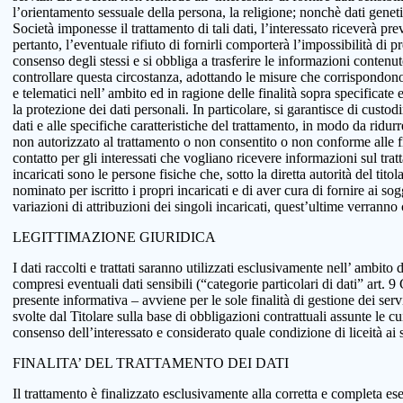
l’orientamento sessuale della persona, la religione; nonchè dati genetici
Società imponesse il trattamento di tali dati, l’interessato riceverà pr
pertanto, l’eventuale rifiuto di fornirli comporterà l’impossibilità di pr
consenso degli stessi e si obbliga a trasferire le informazioni conten
controllare questa circostanza, adottando le misure che corrispondono a
e telematici nell’ ambito ed in ragione delle finalità sopra specificat
la protezione dei dati personali. In particolare, si garantisce di custo
dati e alle specifiche caratteristiche del trattamento, in modo da ridur
non autorizzato al trattamento o non consentito o non conforme alle fin
contatto per gli interessati che vogliano ricevere informazioni sul tra
incaricati sono le persone fisiche che, sotto la diretta autorità del tit
nominato per iscritto i propri incaricati e di aver cura di fornire ai so
variazioni di attribuzioni dei singoli incaricati, quest’ultime verranno
LEGITTIMAZIONE GIURIDICA
I dati raccolti e trattati saranno utilizzati esclusivamente nell’ ambito d
compresi eventuali dati sensibili (“categorie particolari di dati” art.
presente informativa – avviene per le sole finalità di gestione dei serv
svolte dal Titolare sulla base di obbligazioni contrattuali assunte le cui
consenso dell’interessato e considerato quale condizione di liceità ai 
FINALITA’ DEL TRATTAMENTO DEI DATI
Il trattamento è finalizzato esclusivamente alla corretta e completa ese