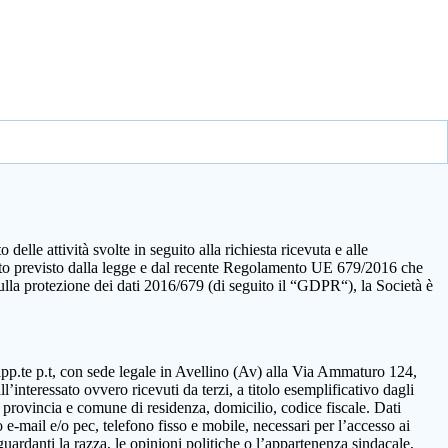
elle attività svolte in seguito alla richiesta ricevuta e alle
quanto previsto dalla legge e dal recente Regolamento UE 679/2016 che
sulla protezione dei dati 2016/679 (di seguito il “GDPR“), la Società è
rapp.te p.t, con sede legale in Avellino (Av) alla Via Ammaturo 124,
’interessato ovvero ricevuti da terzi, a titolo esemplificativo dagli
 provincia e comune di residenza, domicilio, codice fiscale. Dati
 e-mail e/o pec, telefono fisso e mobile, necessari per l’accesso ai
guardanti la razza, le opinioni politiche o l’appartenenza sindacale,