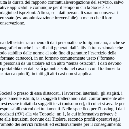
 la durata del rapporto contrattuale/erogazione del servizio, salvo
mative applicabili e comunque per il tempo in cui la Società sia
ndagini ed ispezioni. Altresì, se i dati personali saranno conservati
teressato (es. anonimizzazione irreversibile), a meno che il loro
 conservazione.
onferma dell’esistenza o meno di dati personali che lo riguardano, anche se
nagrafici nonché il set di dati generati dall’ attività transazionale che
iodo stabilito dalle norme al solo fine di garantire l’esercizio della
on in formato cartaceo), in un formato comunemente usato (“formato
ti personali da un titolare ad un altro “senza ostacoli”. I dati devono
ortabilità dei dati sarà garantita solo nel caso in cui il trattamento
tacea quindi), in tutti gli altri casi non si applica.
età o presso di essa distaccati, i lavoratori interinali, gli stagisti, i
positamente istruiti; tali soggetti tratteranno i dati conformemente alle
resì essere trattati da soggetti terzi (outsourcer), di cui ci si avvale per
esponsabili esterni dei trattamenti. Nello specifico per l’hosting, i dati
alzati (AV) alla via Toppole, nr. 1, la cui informativa privacy è
e alle istruzioni ricevute dal Titolare, secondo profili operativi agli
ll’ambito dei servizi richiesti ed esclusivamente per il conseguimento