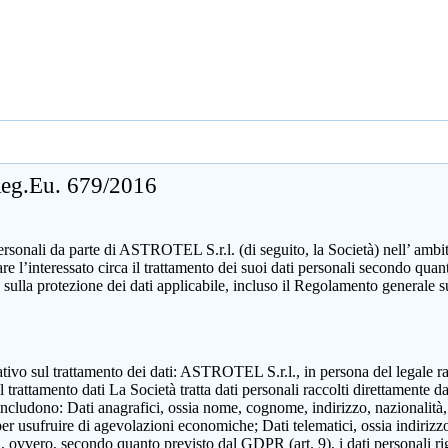
 Reg.Eu. 679/2016
sonali da parte di ASTROTEL S.r.l. (di seguito, la Società) nell’ ambito d
mare l’interessato circa il trattamento dei suoi dati personali secondo 
 sulla protezione dei dati applicabile, incluso il Regolamento generale 
zzativo sul trattamento dei dati: ASTROTEL S.r.l., in persona del legale 
attamento dati La Società tratta dati personali raccolti direttamente dall
includono: Dati anagrafici, ossia nome, cognome, indirizzo, nazionalità,
 per usufruire di agevolazioni economiche; Dati telematici, ossia indirizzo
ili, ovvero, secondo quanto previsto dal GDPR (art. 9), i dati personali ri