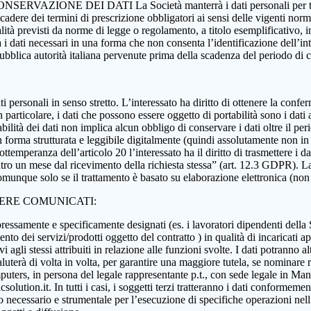
 CONSERVAZIONE DEI DATI La Società manterrà i dati personali per tutta
 scadere dei termini di prescrizione obbligatori ai sensi delle vigenti nor
nalità previsti da norme di legge o regolamento, a titolo esemplificativo, i
rà i dati necessari in una forma che non consenta l’identificazione dell’in
 pubblica autorità italiana pervenute prima della scadenza del periodo di
i dati personali in senso stretto. L’interessato ha diritto di ottenere la c
 particolare, i dati che possono essere oggetto di portabilità sono i dati a
abilità dei dati non implica alcun obbligo di conservare i dati oltre il per
ati in forma strutturata e leggibile digitalmente (quindi assolutamente n
ttemperanza dell’articolo 20 l’interessato ha il diritto di trasmettere i da
ntro un mese dal ricevimento della richiesta stessa” (art. 12.3 GDPR). La p
munque solo se il trattamento è basato su elaborazione elettronica (non car
SERE COMUNICATI:
essamente e specificamente designati (es. i lavoratori dipendenti della Soci
nto dei servizi/prodotti oggetto del contratto ) in qualità di incaricati ap
 agli stessi attribuiti in relazione alle funzioni svolte. I dati potranno alt
aluterà di volta in volta, per garantire una maggiore tutela, se nominare r
ers, in persona del legale rappresentante p.t., con sede legale in Manoc
ution.it. In tutti i casi, i soggetti terzi tratteranno i dati conformement
anto necessario e strumentale per l’esecuzione di specifiche operazioni ne