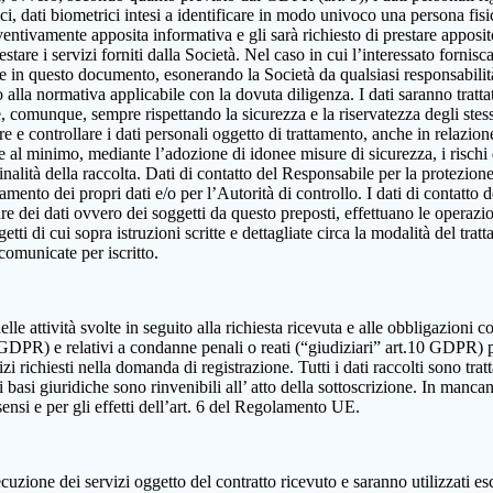
, dati biometrici intesi a identificare in modo univoco una persona fisica,
eventivamente apposita informativa e gli sarà richiesto di prestare apposi
estare i servizi forniti dalla Società. Nel caso in cui l’interessato fornis
ute in questo documento, esonerando la Società da qualsiasi responsabilità
lla normativa applicabile con la dovuta diligenza. I dati saranno trattat
e e, comunque, sempre rispettando la sicurezza e la riservatezza degli ste
dire e controllare i dati personali oggetto di trattamento, anche in relazio
re al minimo, mediante l’adozione di idonee misure di sicurezza, i rischi d
alità della raccolta. Dati di contatto del Responsabile per la protezione
ttamento dei propri dati e/o per l’Autorità di controllo. I dati di contatt
olare dei dati ovvero dei soggetti da questo preposti, effettuano le operazi
ggetti di cui sopra istruzioni scritte e dettagliate circa la modalità del t
 comunicate per iscritto.
elle attività svolte in seguito alla richiesta ricevuta e alle obbligazioni co
 9 GDPR) e relativi a condanne penali o reati (“giudiziari” art.10 GDPR) 
izi richiesti nella domanda di registrazione. Tutti i dati raccolti sono tra
 basi giuridiche sono rinvenibili all’ atto della sottoscrizione. In mancanza
sensi e per gli effetti dell’art. 6 del Regolamento UE.
cuzione dei servizi oggetto del contratto ricevuto e saranno utilizzati es