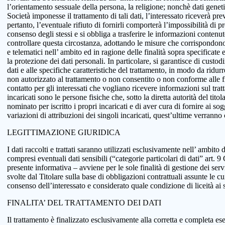
l’orientamento sessuale della persona, la religione; nonchè dati genetici
Società imponesse il trattamento di tali dati, l’interessato riceverà pr
pertanto, l’eventuale rifiuto di fornirli comporterà l’impossibilità di pr
consenso degli stessi e si obbliga a trasferire le informazioni conten
controllare questa circostanza, adottando le misure che corrispondono a
e telematici nell’ ambito ed in ragione delle finalità sopra specificat
la protezione dei dati personali. In particolare, si garantisce di custo
dati e alle specifiche caratteristiche del trattamento, in modo da ridur
non autorizzato al trattamento o non consentito o non conforme alle fin
contatto per gli interessati che vogliano ricevere informazioni sul tra
incaricati sono le persone fisiche che, sotto la diretta autorità del tit
nominato per iscritto i propri incaricati e di aver cura di fornire ai so
variazioni di attribuzioni dei singoli incaricati, quest’ultime verranno
LEGITTIMAZIONE GIURIDICA
I dati raccolti e trattati saranno utilizzati esclusivamente nell’ ambito d
compresi eventuali dati sensibili (“categorie particolari di dati” art.
presente informativa – avviene per le sole finalità di gestione dei serv
svolte dal Titolare sulla base di obbligazioni contrattuali assunte le cui
consenso dell’interessato e considerato quale condizione di liceità ai 
FINALITA’ DEL TRATTAMENTO DEI DATI
Il trattamento è finalizzato esclusivamente alla corretta e completa ese