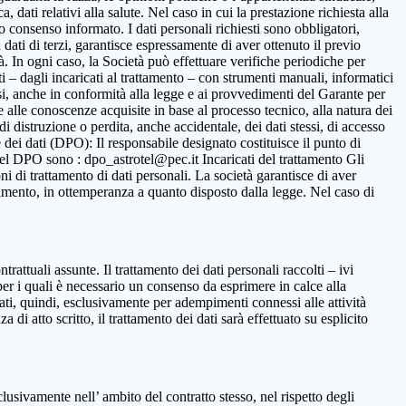
 dati relativi alla salute. Nel caso in cui la prestazione richiesta alla
to consenso informato. I dati personali richiesti sono obbligatori,
ca dati di terzi, garantisce espressamente di aver ottenuto il previo
. In ogni caso, la Società può effettuare verifiche periodiche per
i – dagli incaricati al trattamento – con strumenti manuali, informatici
ssi, anche in conformità alla legge e ai provvedimenti del Garante per
ne alle conoscenze acquisite in base al processo tecnico, alla natura dei
i distruzione o perdita, anche accidentale, dei dati stessi, di accesso
 dei dati (DPO): Il responsabile designato costituisce il punto di
o del DPO sono : dpo_astrotel@pec.it Incaricati del trattamento Gli
oni di trattamento di dati personali. La società garantisce di aver
rattamento, in ottemperanza a quanto disposto dalla legge. Nel caso di
ntrattuali assunte. Il trattamento dei dati personali raccolti – ivi
per i quali è necessario un consenso da esprimere in calce alla
ttati, quindi, esclusivamente per adempimenti connessi alle attività
 di atto scritto, il trattamento dei dati sarà effettuato su esplicito
clusivamente nell’ ambito del contratto stesso, nel rispetto degli