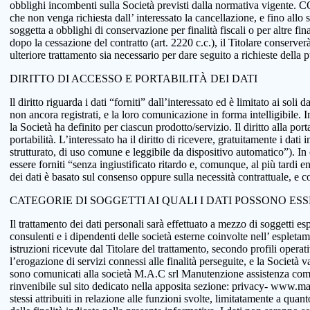
obblighi incombenti sulla Società previsti dalla normativa vigente.
che non venga richiesta dall’ interessato la cancellazione, e fino allo
soggetta a obblighi di conservazione per finalità fiscali o per altre fi
dopo la cessazione del contratto (art. 2220 c.c.), il Titolare conserve
ulteriore trattamento sia necessario per dare seguito a richieste della
DIRITTO DI ACCESSO E PORTABILITÀ DEI DATI
ll diritto riguarda i dati “forniti” dall’interessato ed è limitato ai sol
non ancora registrati, e la loro comunicazione in forma intelligibile. In
la Società ha definito per ciascun prodotto/servizio. Il diritto alla port
portabilità. L’interessato ha il diritto di ricevere, gratuitamente i d
strutturato, di uso comune e leggibile da dispositivo automatico”). In o
essere forniti “senza ingiustificato ritardo e, comunque, al più tardi e
dei dati è basato sul consenso oppure sulla necessità contrattuale, e co
CATEGORIE DI SOGGETTI AI QUALI I DATI POSSONO ES
Il trattamento dei dati personali sarà effettuato a mezzo di soggetti espr
consulenti e i dipendenti delle società esterne coinvolte nell’ espletame
istruzioni ricevute dal Titolare del trattamento, secondo profili operativi
l’erogazione di servizi connessi alle finalità perseguite, e la Società v
sono comunicati alla società M.A.C srl Manutenzione assistenza comput
rinvenibile sul sito dedicato nella apposita sezione: privacy- www.macsol
stessi attribuiti in relazione alle funzioni svolte, limitatamente a qu