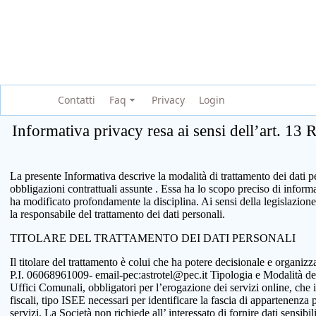
Contatti
Faq
Privacy
Login
Informativa privacy resa ai sensi dell’art. 13
La presente Informativa descrive la modalità di trattamento dei dati per
obbligazioni contrattuali assunte . Essa ha lo scopo preciso di infor
ha modificato profondamente la disciplina. Ai sensi della legislazione
la responsabile del trattamento dei dati personali.
TITOLARE DEL TRATTAMENTO DEI DATI PERSONALI
Il titolare del trattamento è colui che ha potere decisionale e organi
P.I. 06068961009- email-pec:astrotel@pec.it Tipologia e Modalità del tr
Uffici Comunali, obbligatori per l’erogazione dei servizi online, che 
fiscali, tipo ISEE necessari per identificare la fascia di appartenenza
servizi. La Società non richiede all’ interessato di fornire dati sensib