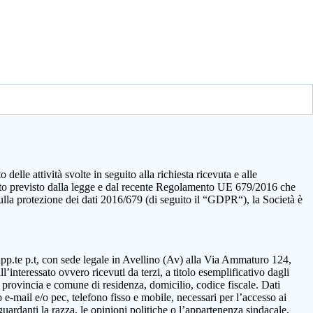
elle attività svolte in seguito alla richiesta ricevuta e alle
quanto previsto dalla legge e dal recente Regolamento UE 679/2016 che
sulla protezione dei dati 2016/679 (di seguito il “GDPR“), la Società è
rapp.te p.t, con sede legale in Avellino (Av) alla Via Ammaturo 124,
’interessato ovvero ricevuti da terzi, a titolo esemplificativo dagli
 provincia e comune di residenza, domicilio, codice fiscale. Dati
 e-mail e/o pec, telefono fisso e mobile, necessari per l’accesso ai
guardanti la razza, le opinioni politiche o l’appartenenza sindacale,