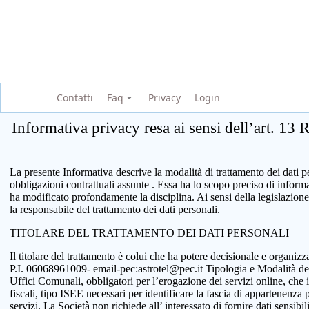
Contatti
Faq
Privacy
Login
Informativa privacy resa ai sensi dell’art. 13
La presente Informativa descrive la modalità di trattamento dei dati per
obbligazioni contrattuali assunte . Essa ha lo scopo preciso di infor
ha modificato profondamente la disciplina. Ai sensi della legislazione
la responsabile del trattamento dei dati personali.
TITOLARE DEL TRATTAMENTO DEI DATI PERSONALI
Il titolare del trattamento è colui che ha potere decisionale e organi
P.I. 06068961009- email-pec:astrotel@pec.it Tipologia e Modalità del tr
Uffici Comunali, obbligatori per l’erogazione dei servizi online, che 
fiscali, tipo ISEE necessari per identificare la fascia di appartenenza
servizi. La Società non richiede all’ interessato di fornire dati sensib