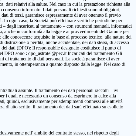
 dati relativi alla salute. Nel caso in cui la prestazione richiesta alla
to consenso informato. I dati personali richiesti sono obbligatori,
ca dati di terzi, garantisce espressamente di aver ottenuto il previo
. In ogni caso, la Società può effettuare verifiche periodiche per
i – dagli incaricati al trattamento – con strumenti manuali, informatici
ssi, anche in conformità alla legge e ai provvedimenti del Garante per
ne alle conoscenze acquisite in base al processo tecnico, alla natura dei
i distruzione o perdita, anche accidentale, dei dati stessi, di accesso
 dei dati (DPO): Il responsabile designato costituisce il punto di
o del DPO sono : dpo_astrotel@pec.it Incaricati del trattamento Gli
oni di trattamento di dati personali. La società garantisce di aver
rattamento, in ottemperanza a quanto disposto dalla legge. Nel caso di
ntrattuali assunte. Il trattamento dei dati personali raccolti – ivi
per i quali è necessario un consenso da esprimere in calce alla
ttati, quindi, esclusivamente per adempimenti connessi alle attività
 di atto scritto, il trattamento dei dati sarà effettuato su esplicito
clusivamente nell’ ambito del contratto stesso, nel rispetto degli