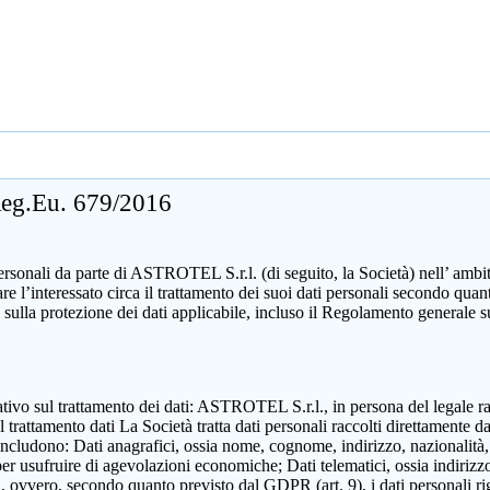
 Reg.Eu. 679/2016
sonali da parte di ASTROTEL S.r.l. (di seguito, la Società) nell’ ambito d
mare l’interessato circa il trattamento dei suoi dati personali secondo 
 sulla protezione dei dati applicabile, incluso il Regolamento generale 
zzativo sul trattamento dei dati: ASTROTEL S.r.l., in persona del legale 
attamento dati La Società tratta dati personali raccolti direttamente dall
includono: Dati anagrafici, ossia nome, cognome, indirizzo, nazionalità,
 per usufruire di agevolazioni economiche; Dati telematici, ossia indirizzo
ili, ovvero, secondo quanto previsto dal GDPR (art. 9), i dati personali ri