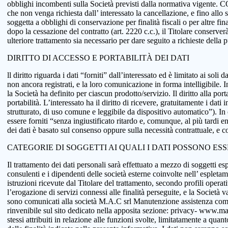
obblighi incombenti sulla Società previsti dalla normativa vigente.
che non venga richiesta dall’ interessato la cancellazione, e fino allo
soggetta a obblighi di conservazione per finalità fiscali o per altre fi
dopo la cessazione del contratto (art. 2220 c.c.), il Titolare conserve
ulteriore trattamento sia necessario per dare seguito a richieste della
DIRITTO DI ACCESSO E PORTABILITÀ DEI DATI
ll diritto riguarda i dati “forniti” dall’interessato ed è limitato ai sol
non ancora registrati, e la loro comunicazione in forma intelligibile. In
la Società ha definito per ciascun prodotto/servizio. Il diritto alla port
portabilità. L’interessato ha il diritto di ricevere, gratuitamente i d
strutturato, di uso comune e leggibile da dispositivo automatico”). In o
essere forniti “senza ingiustificato ritardo e, comunque, al più tardi e
dei dati è basato sul consenso oppure sulla necessità contrattuale, e co
CATEGORIE DI SOGGETTI AI QUALI I DATI POSSONO ES
Il trattamento dei dati personali sarà effettuato a mezzo di soggetti espr
consulenti e i dipendenti delle società esterne coinvolte nell’ espletame
istruzioni ricevute dal Titolare del trattamento, secondo profili operativi
l’erogazione di servizi connessi alle finalità perseguite, e la Società v
sono comunicati alla società M.A.C srl Manutenzione assistenza comput
rinvenibile sul sito dedicato nella apposita sezione: privacy- www.macsol
stessi attribuiti in relazione alle funzioni svolte, limitatamente a qu