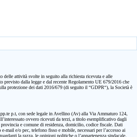
elle attività svolte in seguito alla richiesta ricevuta e alle
quanto previsto dalla legge e dal recente Regolamento UE 679/2016 che
sulla protezione dei dati 2016/679 (di seguito il “GDPR“), la Società è
rapp.te p.t, con sede legale in Avellino (Av) alla Via Ammaturo 124,
’interessato ovvero ricevuti da terzi, a titolo esemplificativo dagli
 provincia e comune di residenza, domicilio, codice fiscale. Dati
 e-mail e/o pec, telefono fisso e mobile, necessari per l’accesso ai
guardanti la razza, le opinioni politiche o l’appartenenza sindacale,