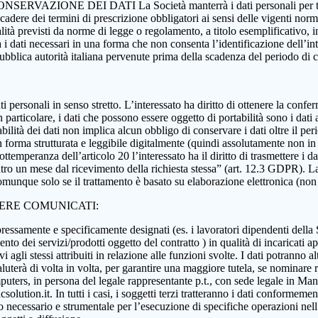
 CONSERVAZIONE DEI DATI La Società manterrà i dati personali per tutta
 scadere dei termini di prescrizione obbligatori ai sensi delle vigenti nor
nalità previsti da norme di legge o regolamento, a titolo esemplificativo, i
rà i dati necessari in una forma che non consenta l’identificazione dell’in
 pubblica autorità italiana pervenute prima della scadenza del periodo di
i dati personali in senso stretto. L’interessato ha diritto di ottenere la c
 particolare, i dati che possono essere oggetto di portabilità sono i dati a
abilità dei dati non implica alcun obbligo di conservare i dati oltre il per
ati in forma strutturata e leggibile digitalmente (quindi assolutamente n
ttemperanza dell’articolo 20 l’interessato ha il diritto di trasmettere i da
ntro un mese dal ricevimento della richiesta stessa” (art. 12.3 GDPR). La p
munque solo se il trattamento è basato su elaborazione elettronica (non car
SERE COMUNICATI:
essamente e specificamente designati (es. i lavoratori dipendenti della Soci
nto dei servizi/prodotti oggetto del contratto ) in qualità di incaricati ap
 agli stessi attribuiti in relazione alle funzioni svolte. I dati potranno alt
aluterà di volta in volta, per garantire una maggiore tutela, se nominare r
ers, in persona del legale rappresentante p.t., con sede legale in Manoc
ution.it. In tutti i casi, i soggetti terzi tratteranno i dati conformement
anto necessario e strumentale per l’esecuzione di specifiche operazioni ne