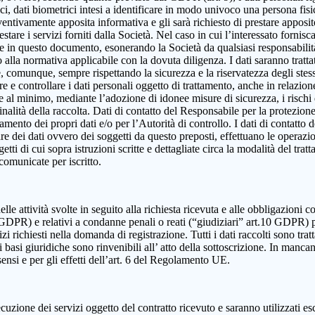
, dati biometrici intesi a identificare in modo univoco una persona fisica,
eventivamente apposita informativa e gli sarà richiesto di prestare apposi
estare i servizi forniti dalla Società. Nel caso in cui l’interessato fornis
ute in questo documento, esonerando la Società da qualsiasi responsabilità
lla normativa applicabile con la dovuta diligenza. I dati saranno trattat
e e, comunque, sempre rispettando la sicurezza e la riservatezza degli ste
dire e controllare i dati personali oggetto di trattamento, anche in relazio
re al minimo, mediante l’adozione di idonee misure di sicurezza, i rischi d
alità della raccolta. Dati di contatto del Responsabile per la protezione
ttamento dei propri dati e/o per l’Autorità di controllo. I dati di contatt
olare dei dati ovvero dei soggetti da questo preposti, effettuano le operazi
ggetti di cui sopra istruzioni scritte e dettagliate circa la modalità del t
 comunicate per iscritto.
elle attività svolte in seguito alla richiesta ricevuta e alle obbligazioni co
 9 GDPR) e relativi a condanne penali o reati (“giudiziari” art.10 GDPR) 
izi richiesti nella domanda di registrazione. Tutti i dati raccolti sono tra
 basi giuridiche sono rinvenibili all’ atto della sottoscrizione. In mancanza
sensi e per gli effetti dell’art. 6 del Regolamento UE.
cuzione dei servizi oggetto del contratto ricevuto e saranno utilizzati es