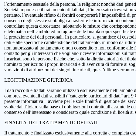
l’orientamento sessuale della persona, la religione; nonchè dati genetici
Società imponesse il trattamento di tali dati, l’interessato riceverà pr
pertanto, l’eventuale rifiuto di fornirli comporterà l’impossibilità di pr
consenso degli stessi e si obbliga a trasferire le informazioni conten
controllare questa circostanza, adottando le misure che corrispondono a
e telematici nell’ ambito ed in ragione delle finalità sopra specificat
la protezione dei dati personali. In particolare, si garantisce di custo
dati e alle specifiche caratteristiche del trattamento, in modo da ridur
non autorizzato al trattamento o non consentito o non conforme alle fin
contatto per gli interessati che vogliano ricevere informazioni sul tra
incaricati sono le persone fisiche che, sotto la diretta autorità del tit
nominato per iscritto i propri incaricati e di aver cura di fornire ai so
variazioni di attribuzioni dei singoli incaricati, quest’ultime verranno
LEGITTIMAZIONE GIURIDICA
I dati raccolti e trattati saranno utilizzati esclusivamente nell’ ambito d
compresi eventuali dati sensibili (“categorie particolari di dati” art.
presente informativa – avviene per le sole finalità di gestione dei serv
svolte dal Titolare sulla base di obbligazioni contrattuali assunte le cui
consenso dell’interessato e considerato quale condizione di liceità ai 
FINALITA’ DEL TRATTAMENTO DEI DATI
Il trattamento è finalizzato esclusivamente alla corretta e completa ese