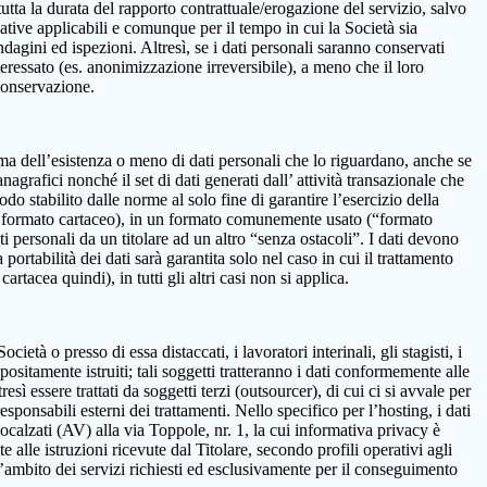
 la durata del rapporto contrattuale/erogazione del servizio, salvo
mative applicabili e comunque per il tempo in cui la Società sia
ndagini ed ispezioni. Altresì, se i dati personali saranno conservati
teressato (es. anonimizzazione irreversibile), a meno che il loro
 conservazione.
onferma dell’esistenza o meno di dati personali che lo riguardano, anche se
nagrafici nonché il set di dati generati dall’ attività transazionale che
iodo stabilito dalle norme al solo fine di garantire l’esercizio della
on in formato cartaceo), in un formato comunemente usato (“formato
ti personali da un titolare ad un altro “senza ostacoli”. I dati devono
ortabilità dei dati sarà garantita solo nel caso in cui il trattamento
tacea quindi), in tutti gli altri casi non si applica.
età o presso di essa distaccati, i lavoratori interinali, gli stagisti, i
positamente istruiti; tali soggetti tratteranno i dati conformemente alle
resì essere trattati da soggetti terzi (outsourcer), di cui ci si avvale per
esponsabili esterni dei trattamenti. Nello specifico per l’hosting, i dati
alzati (AV) alla via Toppole, nr. 1, la cui informativa privacy è
e alle istruzioni ricevute dal Titolare, secondo profili operativi agli
ll’ambito dei servizi richiesti ed esclusivamente per il conseguimento