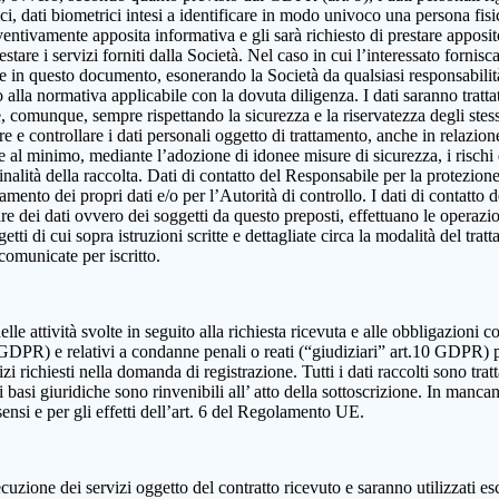
, dati biometrici intesi a identificare in modo univoco una persona fisica,
eventivamente apposita informativa e gli sarà richiesto di prestare apposi
estare i servizi forniti dalla Società. Nel caso in cui l’interessato fornis
ute in questo documento, esonerando la Società da qualsiasi responsabilità
lla normativa applicabile con la dovuta diligenza. I dati saranno trattat
e e, comunque, sempre rispettando la sicurezza e la riservatezza degli ste
dire e controllare i dati personali oggetto di trattamento, anche in relazio
re al minimo, mediante l’adozione di idonee misure di sicurezza, i rischi d
alità della raccolta. Dati di contatto del Responsabile per la protezione
ttamento dei propri dati e/o per l’Autorità di controllo. I dati di contatt
olare dei dati ovvero dei soggetti da questo preposti, effettuano le operazi
ggetti di cui sopra istruzioni scritte e dettagliate circa la modalità del t
 comunicate per iscritto.
elle attività svolte in seguito alla richiesta ricevuta e alle obbligazioni co
 9 GDPR) e relativi a condanne penali o reati (“giudiziari” art.10 GDPR) 
izi richiesti nella domanda di registrazione. Tutti i dati raccolti sono tra
 basi giuridiche sono rinvenibili all’ atto della sottoscrizione. In mancanza
sensi e per gli effetti dell’art. 6 del Regolamento UE.
cuzione dei servizi oggetto del contratto ricevuto e saranno utilizzati es