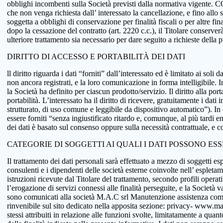
obblighi incombenti sulla Società previsti dalla normativa vigente.
che non venga richiesta dall’ interessato la cancellazione, e fino allo
soggetta a obblighi di conservazione per finalità fiscali o per altre fi
dopo la cessazione del contratto (art. 2220 c.c.), il Titolare conserve
ulteriore trattamento sia necessario per dare seguito a richieste della
DIRITTO DI ACCESSO E PORTABILITÀ DEI DATI
ll diritto riguarda i dati “forniti” dall’interessato ed è limitato ai sol
non ancora registrati, e la loro comunicazione in forma intelligibile. In
la Società ha definito per ciascun prodotto/servizio. Il diritto alla port
portabilità. L’interessato ha il diritto di ricevere, gratuitamente i d
strutturato, di uso comune e leggibile da dispositivo automatico”). In o
essere forniti “senza ingiustificato ritardo e, comunque, al più tardi e
dei dati è basato sul consenso oppure sulla necessità contrattuale, e co
CATEGORIE DI SOGGETTI AI QUALI I DATI POSSONO ES
Il trattamento dei dati personali sarà effettuato a mezzo di soggetti espr
consulenti e i dipendenti delle società esterne coinvolte nell’ espletame
istruzioni ricevute dal Titolare del trattamento, secondo profili operativi
l’erogazione di servizi connessi alle finalità perseguite, e la Società v
sono comunicati alla società M.A.C srl Manutenzione assistenza comput
rinvenibile sul sito dedicato nella apposita sezione: privacy- www.macsol
stessi attribuiti in relazione alle funzioni svolte, limitatamente a qu