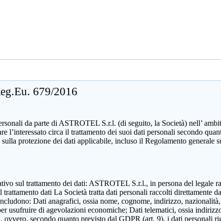
 Reg.Eu. 679/2016
sonali da parte di ASTROTEL S.r.l. (di seguito, la Società) nell’ ambito d
mare l’interessato circa il trattamento dei suoi dati personali secondo 
 sulla protezione dei dati applicabile, incluso il Regolamento generale 
zzativo sul trattamento dei dati: ASTROTEL S.r.l., in persona del legale 
attamento dati La Società tratta dati personali raccolti direttamente dall
includono: Dati anagrafici, ossia nome, cognome, indirizzo, nazionalità,
 per usufruire di agevolazioni economiche; Dati telematici, ossia indirizzo
ili, ovvero, secondo quanto previsto dal GDPR (art. 9), i dati personali ri