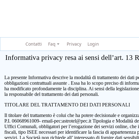
Contatti
Faq
Privacy
Login
Informativa privacy resa ai sensi dell’art. 13
La presente Informativa descrive la modalità di trattamento dei dati per
obbligazioni contrattuali assunte . Essa ha lo scopo preciso di infor
ha modificato profondamente la disciplina. Ai sensi della legislazione
la responsabile del trattamento dei dati personali.
TITOLARE DEL TRATTAMENTO DEI DATI PERSONALI
Il titolare del trattamento è colui che ha potere decisionale e organi
P.I. 06068961009- email-pec:astrotel@pec.it Tipologia e Modalità del tr
Uffici Comunali, obbligatori per l’erogazione dei servizi online, che 
fiscali, tipo ISEE necessari per identificare la fascia di appartenenza
servizi. La Società non richiede all’ interessato di fornire dati sensib