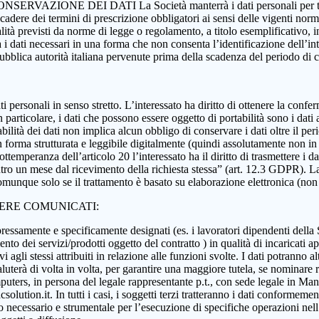
 CONSERVAZIONE DEI DATI La Società manterrà i dati personali per tutta
 scadere dei termini di prescrizione obbligatori ai sensi delle vigenti nor
nalità previsti da norme di legge o regolamento, a titolo esemplificativo, i
rà i dati necessari in una forma che non consenta l’identificazione dell’in
 pubblica autorità italiana pervenute prima della scadenza del periodo di
i dati personali in senso stretto. L’interessato ha diritto di ottenere la c
 particolare, i dati che possono essere oggetto di portabilità sono i dati a
abilità dei dati non implica alcun obbligo di conservare i dati oltre il per
ati in forma strutturata e leggibile digitalmente (quindi assolutamente n
ttemperanza dell’articolo 20 l’interessato ha il diritto di trasmettere i da
ntro un mese dal ricevimento della richiesta stessa” (art. 12.3 GDPR). La p
munque solo se il trattamento è basato su elaborazione elettronica (non car
SERE COMUNICATI:
essamente e specificamente designati (es. i lavoratori dipendenti della Soci
nto dei servizi/prodotti oggetto del contratto ) in qualità di incaricati ap
 agli stessi attribuiti in relazione alle funzioni svolte. I dati potranno alt
aluterà di volta in volta, per garantire una maggiore tutela, se nominare r
ers, in persona del legale rappresentante p.t., con sede legale in Manoc
ution.it. In tutti i casi, i soggetti terzi tratteranno i dati conformement
anto necessario e strumentale per l’esecuzione di specifiche operazioni ne