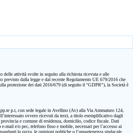
elle attività svolte in seguito alla richiesta ricevuta e alle
quanto previsto dalla legge e dal recente Regolamento UE 679/2016 che
sulla protezione dei dati 2016/679 (di seguito il “GDPR“), la Società è
rapp.te p.t, con sede legale in Avellino (Av) alla Via Ammaturo 124,
’interessato ovvero ricevuti da terzi, a titolo esemplificativo dagli
 provincia e comune di residenza, domicilio, codice fiscale. Dati
 e-mail e/o pec, telefono fisso e mobile, necessari per l’accesso ai
guardanti la razza, le opinioni politiche o l’appartenenza sindacale,