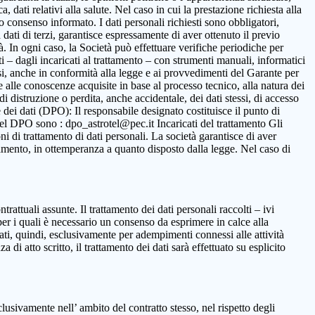
 dati relativi alla salute. Nel caso in cui la prestazione richiesta alla
to consenso informato. I dati personali richiesti sono obbligatori,
ca dati di terzi, garantisce espressamente di aver ottenuto il previo
. In ogni caso, la Società può effettuare verifiche periodiche per
i – dagli incaricati al trattamento – con strumenti manuali, informatici
ssi, anche in conformità alla legge e ai provvedimenti del Garante per
ne alle conoscenze acquisite in base al processo tecnico, alla natura dei
i distruzione o perdita, anche accidentale, dei dati stessi, di accesso
 dei dati (DPO): Il responsabile designato costituisce il punto di
o del DPO sono : dpo_astrotel@pec.it Incaricati del trattamento Gli
oni di trattamento di dati personali. La società garantisce di aver
rattamento, in ottemperanza a quanto disposto dalla legge. Nel caso di
ntrattuali assunte. Il trattamento dei dati personali raccolti – ivi
per i quali è necessario un consenso da esprimere in calce alla
ttati, quindi, esclusivamente per adempimenti connessi alle attività
 di atto scritto, il trattamento dei dati sarà effettuato su esplicito
clusivamente nell’ ambito del contratto stesso, nel rispetto degli