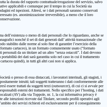
 la durata del rapporto contrattuale/erogazione del servizio, salvo
mative applicabili e comunque per il tempo in cui la Società sia
ndagini ed ispezioni. Altresì, se i dati personali saranno conservati
teressato (es. anonimizzazione irreversibile), a meno che il loro
 conservazione.
onferma dell’esistenza o meno di dati personali che lo riguardano, anche se
nagrafici nonché il set di dati generati dall’ attività transazionale che
iodo stabilito dalle norme al solo fine di garantire l’esercizio della
on in formato cartaceo), in un formato comunemente usato (“formato
ti personali da un titolare ad un altro “senza ostacoli”. I dati devono
ortabilità dei dati sarà garantita solo nel caso in cui il trattamento
tacea quindi), in tutti gli altri casi non si applica.
età o presso di essa distaccati, i lavoratori interinali, gli stagisti, i
positamente istruiti; tali soggetti tratteranno i dati conformemente alle
resì essere trattati da soggetti terzi (outsourcer), di cui ci si avvale per
esponsabili esterni dei trattamenti. Nello specifico per l’hosting, i dati
alzati (AV) alla via Toppole, nr. 1, la cui informativa privacy è
e alle istruzioni ricevute dal Titolare, secondo profili operativi agli
ll’ambito dei servizi richiesti ed esclusivamente per il conseguimento