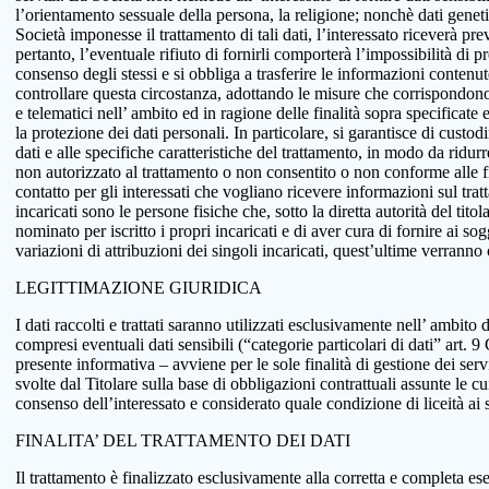
l’orientamento sessuale della persona, la religione; nonchè dati genetici
Società imponesse il trattamento di tali dati, l’interessato riceverà pr
pertanto, l’eventuale rifiuto di fornirli comporterà l’impossibilità di pr
consenso degli stessi e si obbliga a trasferire le informazioni conten
controllare questa circostanza, adottando le misure che corrispondono a
e telematici nell’ ambito ed in ragione delle finalità sopra specificat
la protezione dei dati personali. In particolare, si garantisce di custo
dati e alle specifiche caratteristiche del trattamento, in modo da ridur
non autorizzato al trattamento o non consentito o non conforme alle fin
contatto per gli interessati che vogliano ricevere informazioni sul tra
incaricati sono le persone fisiche che, sotto la diretta autorità del tit
nominato per iscritto i propri incaricati e di aver cura di fornire ai so
variazioni di attribuzioni dei singoli incaricati, quest’ultime verranno
LEGITTIMAZIONE GIURIDICA
I dati raccolti e trattati saranno utilizzati esclusivamente nell’ ambito d
compresi eventuali dati sensibili (“categorie particolari di dati” art.
presente informativa – avviene per le sole finalità di gestione dei serv
svolte dal Titolare sulla base di obbligazioni contrattuali assunte le cui
consenso dell’interessato e considerato quale condizione di liceità ai 
FINALITA’ DEL TRATTAMENTO DEI DATI
Il trattamento è finalizzato esclusivamente alla corretta e completa ese