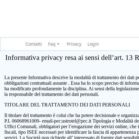
Contatti
Faq
Privacy
Login
Informativa privacy resa ai sensi dell’art. 13
La presente Informativa descrive la modalità di trattamento dei dati per
obbligazioni contrattuali assunte . Essa ha lo scopo preciso di infor
ha modificato profondamente la disciplina. Ai sensi della legislazione
la responsabile del trattamento dei dati personali.
TITOLARE DEL TRATTAMENTO DEI DATI PERSONALI
Il titolare del trattamento è colui che ha potere decisionale e organi
P.I. 06068961009- email-pec:astrotel@pec.it Tipologia e Modalità del tr
Uffici Comunali, obbligatori per l’erogazione dei servizi online, che 
fiscali, tipo ISEE necessari per identificare la fascia di appartenenza
servizi. La Società non richiede all’ interessato di fornire dati sensib