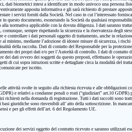
, dati biometrici intesi a identificare in modo univoco una persona fisica,
eventivamente apposita informativa e gli sarà richiesto di prestare apposi
estare i servizi forniti dalla Società. Nel caso in cui l’interessato fornis
ute in questo documento, esonerando la Società da qualsiasi responsabilità
lla normativa applicabile con la dovuta diligenza. I dati saranno trattat
e e, comunque, sempre rispettando la sicurezza e la riservatezza degli ste
dire e controllare i dati personali oggetto di trattamento, anche in relazio
re al minimo, mediante l’adozione di idonee misure di sicurezza, i rischi d
alità della raccolta. Dati di contatto del Responsabile per la protezione
ttamento dei propri dati e/o per l’Autorità di controllo. I dati di contatt
olare dei dati ovvero dei soggetti da questo preposti, effettuano le operazi
ggetti di cui sopra istruzioni scritte e dettagliate circa la modalità del t
 comunicate per iscritto.
elle attività svolte in seguito alla richiesta ricevuta e alle obbligazioni co
 9 GDPR) e relativi a condanne penali o reati (“giudiziari” art.10 GDPR) 
izi richiesti nella domanda di registrazione. Tutti i dati raccolti sono tra
 basi giuridiche sono rinvenibili all’ atto della sottoscrizione. In mancanza
sensi e per gli effetti dell’art. 6 del Regolamento UE.
cuzione dei servizi oggetto del contratto ricevuto e saranno utilizzati es