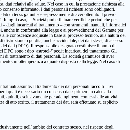
 dati relativi alla salute. Nel caso in cui la prestazione richiesta alla
to consenso informato. I dati personali richiesti sono obbligatori,
ca dati di terzi, garantisce espressamente di aver ottenuto il previo
. In ogni caso, la Società può effettuare verifiche periodiche per
i – dagli incaricati al trattamento – con strumenti manuali, informatici
ssi, anche in conformità alla legge e ai provvedimenti del Garante per
ne alle conoscenze acquisite in base al processo tecnico, alla natura dei
i distruzione o perdita, anche accidentale, dei dati stessi, di accesso
 dei dati (DPO): Il responsabile designato costituisce il punto di
o del DPO sono : dpo_astrotel@pec.it Incaricati del trattamento Gli
oni di trattamento di dati personali. La società garantisce di aver
rattamento, in ottemperanza a quanto disposto dalla legge. Nel caso di
ntrattuali assunte. Il trattamento dei dati personali raccolti – ivi
per i quali è necessario un consenso da esprimere in calce alla
ttati, quindi, esclusivamente per adempimenti connessi alle attività
 di atto scritto, il trattamento dei dati sarà effettuato su esplicito
clusivamente nell’ ambito del contratto stesso, nel rispetto degli