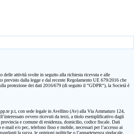
elle attività svolte in seguito alla richiesta ricevuta e alle
quanto previsto dalla legge e dal recente Regolamento UE 679/2016 che
sulla protezione dei dati 2016/679 (di seguito il “GDPR“), la Società è
rapp.te p.t, con sede legale in Avellino (Av) alla Via Ammaturo 124,
’interessato ovvero ricevuti da terzi, a titolo esemplificativo dagli
 provincia e comune di residenza, domicilio, codice fiscale. Dati
 e-mail e/o pec, telefono fisso e mobile, necessari per l’accesso ai
guardanti la razza, le opinioni politiche o l’appartenenza sindacale,