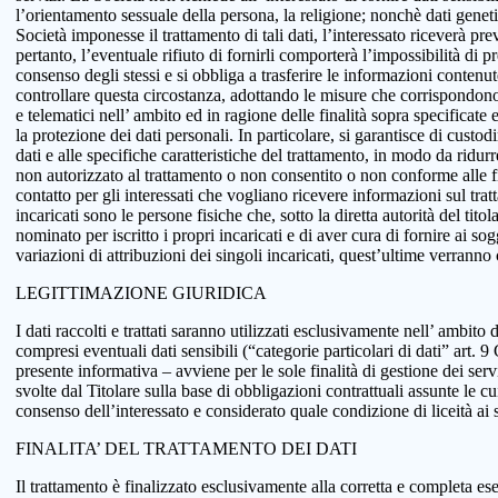
l’orientamento sessuale della persona, la religione; nonchè dati genetici
Società imponesse il trattamento di tali dati, l’interessato riceverà pr
pertanto, l’eventuale rifiuto di fornirli comporterà l’impossibilità di pr
consenso degli stessi e si obbliga a trasferire le informazioni conten
controllare questa circostanza, adottando le misure che corrispondono a
e telematici nell’ ambito ed in ragione delle finalità sopra specificat
la protezione dei dati personali. In particolare, si garantisce di custo
dati e alle specifiche caratteristiche del trattamento, in modo da ridur
non autorizzato al trattamento o non consentito o non conforme alle fin
contatto per gli interessati che vogliano ricevere informazioni sul tra
incaricati sono le persone fisiche che, sotto la diretta autorità del tit
nominato per iscritto i propri incaricati e di aver cura di fornire ai so
variazioni di attribuzioni dei singoli incaricati, quest’ultime verranno
LEGITTIMAZIONE GIURIDICA
I dati raccolti e trattati saranno utilizzati esclusivamente nell’ ambito d
compresi eventuali dati sensibili (“categorie particolari di dati” art.
presente informativa – avviene per le sole finalità di gestione dei serv
svolte dal Titolare sulla base di obbligazioni contrattuali assunte le cui
consenso dell’interessato e considerato quale condizione di liceità ai 
FINALITA’ DEL TRATTAMENTO DEI DATI
Il trattamento è finalizzato esclusivamente alla corretta e completa ese