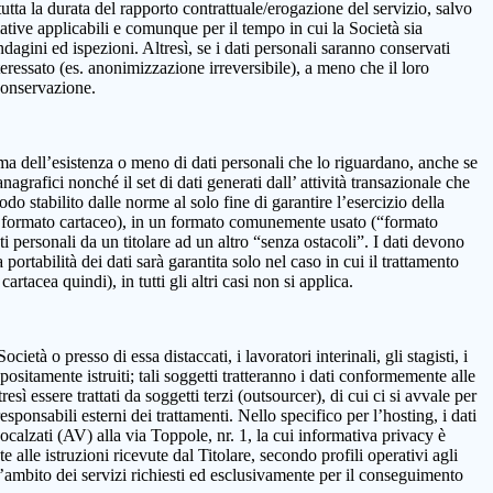
 la durata del rapporto contrattuale/erogazione del servizio, salvo
mative applicabili e comunque per il tempo in cui la Società sia
ndagini ed ispezioni. Altresì, se i dati personali saranno conservati
teressato (es. anonimizzazione irreversibile), a meno che il loro
 conservazione.
onferma dell’esistenza o meno di dati personali che lo riguardano, anche se
nagrafici nonché il set di dati generati dall’ attività transazionale che
iodo stabilito dalle norme al solo fine di garantire l’esercizio della
on in formato cartaceo), in un formato comunemente usato (“formato
ti personali da un titolare ad un altro “senza ostacoli”. I dati devono
ortabilità dei dati sarà garantita solo nel caso in cui il trattamento
tacea quindi), in tutti gli altri casi non si applica.
età o presso di essa distaccati, i lavoratori interinali, gli stagisti, i
positamente istruiti; tali soggetti tratteranno i dati conformemente alle
resì essere trattati da soggetti terzi (outsourcer), di cui ci si avvale per
esponsabili esterni dei trattamenti. Nello specifico per l’hosting, i dati
alzati (AV) alla via Toppole, nr. 1, la cui informativa privacy è
e alle istruzioni ricevute dal Titolare, secondo profili operativi agli
ll’ambito dei servizi richiesti ed esclusivamente per il conseguimento