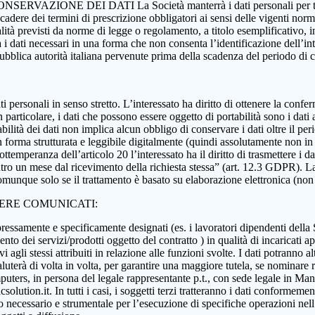
 CONSERVAZIONE DEI DATI La Società manterrà i dati personali per tutta
 scadere dei termini di prescrizione obbligatori ai sensi delle vigenti nor
nalità previsti da norme di legge o regolamento, a titolo esemplificativo, i
rà i dati necessari in una forma che non consenta l’identificazione dell’in
 pubblica autorità italiana pervenute prima della scadenza del periodo di
i dati personali in senso stretto. L’interessato ha diritto di ottenere la c
 particolare, i dati che possono essere oggetto di portabilità sono i dati a
abilità dei dati non implica alcun obbligo di conservare i dati oltre il per
ati in forma strutturata e leggibile digitalmente (quindi assolutamente n
ttemperanza dell’articolo 20 l’interessato ha il diritto di trasmettere i da
ntro un mese dal ricevimento della richiesta stessa” (art. 12.3 GDPR). La p
munque solo se il trattamento è basato su elaborazione elettronica (non car
SERE COMUNICATI:
essamente e specificamente designati (es. i lavoratori dipendenti della Soci
nto dei servizi/prodotti oggetto del contratto ) in qualità di incaricati ap
 agli stessi attribuiti in relazione alle funzioni svolte. I dati potranno alt
aluterà di volta in volta, per garantire una maggiore tutela, se nominare r
ers, in persona del legale rappresentante p.t., con sede legale in Manoc
ution.it. In tutti i casi, i soggetti terzi tratteranno i dati conformement
anto necessario e strumentale per l’esecuzione di specifiche operazioni ne