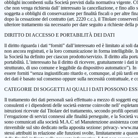
obblighi incombenti sulla Società previsti dalla normativa vigente.
che non venga richiesta dall’ interessato la cancellazione, e fino allo
soggetta a obblighi di conservazione per finalità fiscali o per altre fi
dopo la cessazione del contratto (art. 2220 c.c.), il Titolare conserve
ulteriore trattamento sia necessario per dare seguito a richieste della
DIRITTO DI ACCESSO E PORTABILITÀ DEI DATI
ll diritto riguarda i dati “forniti” dall’interessato ed è limitato ai sol
non ancora registrati, e la loro comunicazione in forma intelligibile. In
la Società ha definito per ciascun prodotto/servizio. Il diritto alla port
portabilità. L’interessato ha il diritto di ricevere, gratuitamente i d
strutturato, di uso comune e leggibile da dispositivo automatico”). In o
essere forniti “senza ingiustificato ritardo e, comunque, al più tardi e
dei dati è basato sul consenso oppure sulla necessità contrattuale, e co
CATEGORIE DI SOGGETTI AI QUALI I DATI POSSONO ES
Il trattamento dei dati personali sarà effettuato a mezzo di soggetti espr
consulenti e i dipendenti delle società esterne coinvolte nell’ espletame
istruzioni ricevute dal Titolare del trattamento, secondo profili operativi
l’erogazione di servizi connessi alle finalità perseguite, e la Società v
sono comunicati alla società M.A.C srl Manutenzione assistenza comput
rinvenibile sul sito dedicato nella apposita sezione: privacy- www.macsol
stessi attribuiti in relazione alle funzioni svolte, limitatamente a qu