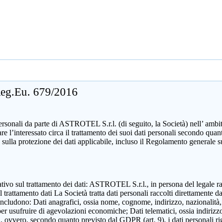
 Reg.Eu. 679/2016
sonali da parte di ASTROTEL S.r.l. (di seguito, la Società) nell’ ambito d
mare l’interessato circa il trattamento dei suoi dati personali secondo 
 sulla protezione dei dati applicabile, incluso il Regolamento generale 
zzativo sul trattamento dei dati: ASTROTEL S.r.l., in persona del legale 
attamento dati La Società tratta dati personali raccolti direttamente dall
includono: Dati anagrafici, ossia nome, cognome, indirizzo, nazionalità,
 per usufruire di agevolazioni economiche; Dati telematici, ossia indirizzo
ili, ovvero, secondo quanto previsto dal GDPR (art. 9), i dati personali ri