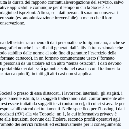
 la durata del rapporto contrattuale/erogazione del servizio, salvo
mative applicabili e comunque per il tempo in cui la Società sia
ndagini ed ispezioni. Altresì, se i dati personali saranno conservati
teressato (es. anonimizzazione irreversibile), a meno che il loro
 conservazione.
onferma dell’esistenza o meno di dati personali che lo riguardano, anche se
nagrafici nonché il set di dati generati dall’ attività transazionale che
iodo stabilito dalle norme al solo fine di garantire l’esercizio della
on in formato cartaceo), in un formato comunemente usato (“formato
ti personali da un titolare ad un altro “senza ostacoli”. I dati devono
ortabilità dei dati sarà garantita solo nel caso in cui il trattamento
tacea quindi), in tutti gli altri casi non si applica.
età o presso di essa distaccati, i lavoratori interinali, gli stagisti, i
positamente istruiti; tali soggetti tratteranno i dati conformemente alle
resì essere trattati da soggetti terzi (outsourcer), di cui ci si avvale per
esponsabili esterni dei trattamenti. Nello specifico per l’hosting, i dati
alzati (AV) alla via Toppole, nr. 1, la cui informativa privacy è
e alle istruzioni ricevute dal Titolare, secondo profili operativi agli
ll’ambito dei servizi richiesti ed esclusivamente per il conseguimento