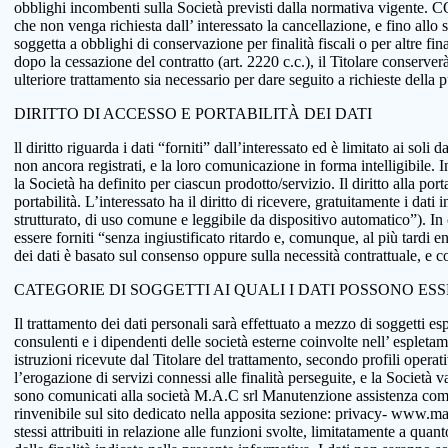
obblighi incombenti sulla Società previsti dalla normativa vigente.
che non venga richiesta dall’ interessato la cancellazione, e fino allo
soggetta a obblighi di conservazione per finalità fiscali o per altre fi
dopo la cessazione del contratto (art. 2220 c.c.), il Titolare conserve
ulteriore trattamento sia necessario per dare seguito a richieste della
DIRITTO DI ACCESSO E PORTABILITÀ DEI DATI
ll diritto riguarda i dati “forniti” dall’interessato ed è limitato ai sol
non ancora registrati, e la loro comunicazione in forma intelligibile. In
la Società ha definito per ciascun prodotto/servizio. Il diritto alla port
portabilità. L’interessato ha il diritto di ricevere, gratuitamente i d
strutturato, di uso comune e leggibile da dispositivo automatico”). In o
essere forniti “senza ingiustificato ritardo e, comunque, al più tardi e
dei dati è basato sul consenso oppure sulla necessità contrattuale, e co
CATEGORIE DI SOGGETTI AI QUALI I DATI POSSONO ES
Il trattamento dei dati personali sarà effettuato a mezzo di soggetti espr
consulenti e i dipendenti delle società esterne coinvolte nell’ espletame
istruzioni ricevute dal Titolare del trattamento, secondo profili operativi
l’erogazione di servizi connessi alle finalità perseguite, e la Società v
sono comunicati alla società M.A.C srl Manutenzione assistenza comput
rinvenibile sul sito dedicato nella apposita sezione: privacy- www.macsol
stessi attribuiti in relazione alle funzioni svolte, limitatamente a qu