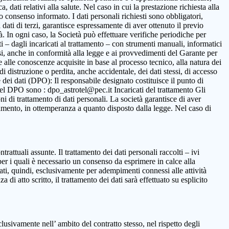
 dati relativi alla salute. Nel caso in cui la prestazione richiesta alla
to consenso informato. I dati personali richiesti sono obbligatori,
ca dati di terzi, garantisce espressamente di aver ottenuto il previo
. In ogni caso, la Società può effettuare verifiche periodiche per
i – dagli incaricati al trattamento – con strumenti manuali, informatici
ssi, anche in conformità alla legge e ai provvedimenti del Garante per
ne alle conoscenze acquisite in base al processo tecnico, alla natura dei
i distruzione o perdita, anche accidentale, dei dati stessi, di accesso
 dei dati (DPO): Il responsabile designato costituisce il punto di
o del DPO sono : dpo_astrotel@pec.it Incaricati del trattamento Gli
oni di trattamento di dati personali. La società garantisce di aver
rattamento, in ottemperanza a quanto disposto dalla legge. Nel caso di
ntrattuali assunte. Il trattamento dei dati personali raccolti – ivi
per i quali è necessario un consenso da esprimere in calce alla
ttati, quindi, esclusivamente per adempimenti connessi alle attività
 di atto scritto, il trattamento dei dati sarà effettuato su esplicito
clusivamente nell’ ambito del contratto stesso, nel rispetto degli