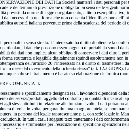
 CONSERVAZIONE DEI DATI La Società manterrà i dati personali per tutta
 scadere dei termini di prescrizione obbligatori ai sensi delle vigenti nor
nalità previsti da norme di legge o regolamento, a titolo esemplificativo, i
rà i dati necessari in una forma che non consenta l’identificazione dell’in
 pubblica autorità italiana pervenute prima della scadenza del periodo di
i dati personali in senso stretto. L’interessato ha diritto di ottenere la c
 particolare, i dati che possono essere oggetto di portabilità sono i dati a
abilità dei dati non implica alcun obbligo di conservare i dati oltre il per
ati in forma strutturata e leggibile digitalmente (quindi assolutamente n
ttemperanza dell’articolo 20 l’interessato ha il diritto di trasmettere i da
ntro un mese dal ricevimento della richiesta stessa” (art. 12.3 GDPR). La p
munque solo se il trattamento è basato su elaborazione elettronica (non car
SERE COMUNICATI:
essamente e specificamente designati (es. i lavoratori dipendenti della Soci
nto dei servizi/prodotti oggetto del contratto ) in qualità di incaricati ap
 agli stessi attribuiti in relazione alle funzioni svolte. I dati potranno alt
aluterà di volta in volta, per garantire una maggiore tutela, se nominare r
ers, in persona del legale rappresentante p.t., con sede legale in Manoc
ution.it. In tutti i casi, i soggetti terzi tratteranno i dati conformement
anto necessario e strumentale per l’esecuzione di specifiche operazioni ne