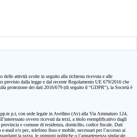
elle attività svolte in seguito alla richiesta ricevuta e alle
quanto previsto dalla legge e dal recente Regolamento UE 679/2016 che
sulla protezione dei dati 2016/679 (di seguito il “GDPR“), la Società è
rapp.te p.t, con sede legale in Avellino (Av) alla Via Ammaturo 124,
’interessato ovvero ricevuti da terzi, a titolo esemplificativo dagli
 provincia e comune di residenza, domicilio, codice fiscale. Dati
 e-mail e/o pec, telefono fisso e mobile, necessari per l’accesso ai
guardanti la razza, le opinioni politiche o l’appartenenza sindacale,