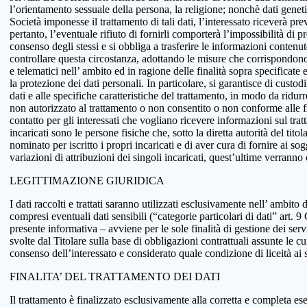
l’orientamento sessuale della persona, la religione; nonchè dati genetici
Società imponesse il trattamento di tali dati, l’interessato riceverà pr
pertanto, l’eventuale rifiuto di fornirli comporterà l’impossibilità di pr
consenso degli stessi e si obbliga a trasferire le informazioni conten
controllare questa circostanza, adottando le misure che corrispondono a
e telematici nell’ ambito ed in ragione delle finalità sopra specificat
la protezione dei dati personali. In particolare, si garantisce di custo
dati e alle specifiche caratteristiche del trattamento, in modo da ridur
non autorizzato al trattamento o non consentito o non conforme alle fin
contatto per gli interessati che vogliano ricevere informazioni sul tra
incaricati sono le persone fisiche che, sotto la diretta autorità del tit
nominato per iscritto i propri incaricati e di aver cura di fornire ai so
variazioni di attribuzioni dei singoli incaricati, quest’ultime verranno
LEGITTIMAZIONE GIURIDICA
I dati raccolti e trattati saranno utilizzati esclusivamente nell’ ambito d
compresi eventuali dati sensibili (“categorie particolari di dati” art.
presente informativa – avviene per le sole finalità di gestione dei serv
svolte dal Titolare sulla base di obbligazioni contrattuali assunte le cui
consenso dell’interessato e considerato quale condizione di liceità ai 
FINALITA’ DEL TRATTAMENTO DEI DATI
Il trattamento è finalizzato esclusivamente alla corretta e completa ese