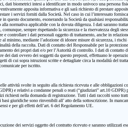
, dati biometrici intesi a identificare in modo univoco una persona fisica,
eventivamente apposita informativa e gli sarà richiesto di prestare apposi
estare i servizi forniti dalla Società. Nel caso in cui l’interessato fornis
ute in questo documento, esonerando la Società da qualsiasi responsabilità
lla normativa applicabile con la dovuta diligenza. I dati saranno trattat
e e, comunque, sempre rispettando la sicurezza e la riservatezza degli ste
dire e controllare i dati personali oggetto di trattamento, anche in relazio
re al minimo, mediante l’adozione di idonee misure di sicurezza, i rischi d
alità della raccolta. Dati di contatto del Responsabile per la protezione
ttamento dei propri dati e/o per l’Autorità di controllo. I dati di contatt
olare dei dati ovvero dei soggetti da questo preposti, effettuano le operazi
ggetti di cui sopra istruzioni scritte e dettagliate circa la modalità del t
 comunicate per iscritto.
elle attività svolte in seguito alla richiesta ricevuta e alle obbligazioni co
 9 GDPR) e relativi a condanne penali o reati (“giudiziari” art.10 GDPR) 
izi richiesti nella domanda di registrazione. Tutti i dati raccolti sono tra
 basi giuridiche sono rinvenibili all’ atto della sottoscrizione. In mancanza
sensi e per gli effetti dell’art. 6 del Regolamento UE.
cuzione dei servizi oggetto del contratto ricevuto e saranno utilizzati es