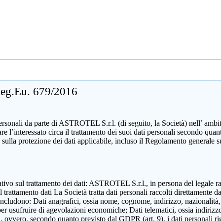
 Reg.Eu. 679/2016
sonali da parte di ASTROTEL S.r.l. (di seguito, la Società) nell’ ambito d
mare l’interessato circa il trattamento dei suoi dati personali secondo 
 sulla protezione dei dati applicabile, incluso il Regolamento generale 
zzativo sul trattamento dei dati: ASTROTEL S.r.l., in persona del legale 
attamento dati La Società tratta dati personali raccolti direttamente dall
includono: Dati anagrafici, ossia nome, cognome, indirizzo, nazionalità,
 per usufruire di agevolazioni economiche; Dati telematici, ossia indirizzo
ili, ovvero, secondo quanto previsto dal GDPR (art. 9), i dati personali ri