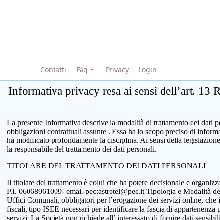
Contatti
Faq
Privacy
Login
Informativa privacy resa ai sensi dell’art. 13
La presente Informativa descrive la modalità di trattamento dei dati per
obbligazioni contrattuali assunte . Essa ha lo scopo preciso di infor
ha modificato profondamente la disciplina. Ai sensi della legislazione
la responsabile del trattamento dei dati personali.
TITOLARE DEL TRATTAMENTO DEI DATI PERSONALI
Il titolare del trattamento è colui che ha potere decisionale e organi
P.I. 06068961009- email-pec:astrotel@pec.it Tipologia e Modalità del tr
Uffici Comunali, obbligatori per l’erogazione dei servizi online, che 
fiscali, tipo ISEE necessari per identificare la fascia di appartenenza
servizi. La Società non richiede all’ interessato di fornire dati sensib