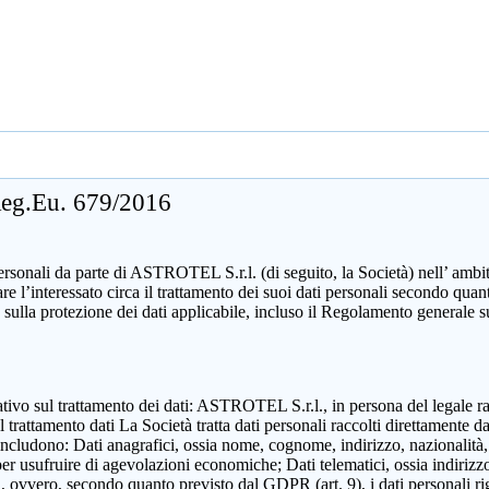
 Reg.Eu. 679/2016
sonali da parte di ASTROTEL S.r.l. (di seguito, la Società) nell’ ambito d
mare l’interessato circa il trattamento dei suoi dati personali secondo 
 sulla protezione dei dati applicabile, incluso il Regolamento generale 
zzativo sul trattamento dei dati: ASTROTEL S.r.l., in persona del legale 
attamento dati La Società tratta dati personali raccolti direttamente dall
includono: Dati anagrafici, ossia nome, cognome, indirizzo, nazionalità,
 per usufruire di agevolazioni economiche; Dati telematici, ossia indirizzo
ili, ovvero, secondo quanto previsto dal GDPR (art. 9), i dati personali ri