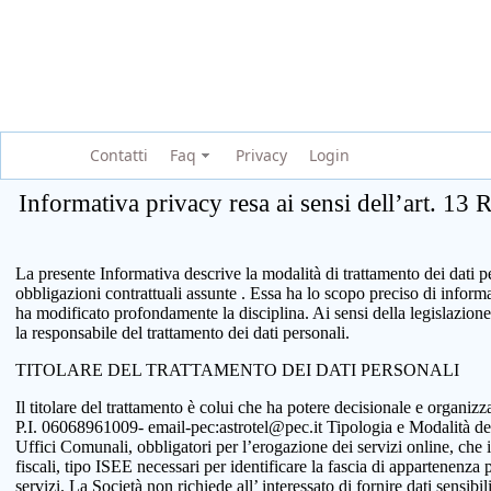
Contatti
Faq
Privacy
Login
Informativa privacy resa ai sensi dell’art. 13
La presente Informativa descrive la modalità di trattamento dei dati per
obbligazioni contrattuali assunte . Essa ha lo scopo preciso di infor
ha modificato profondamente la disciplina. Ai sensi della legislazione
la responsabile del trattamento dei dati personali.
TITOLARE DEL TRATTAMENTO DEI DATI PERSONALI
Il titolare del trattamento è colui che ha potere decisionale e organi
P.I. 06068961009- email-pec:astrotel@pec.it Tipologia e Modalità del tr
Uffici Comunali, obbligatori per l’erogazione dei servizi online, che 
fiscali, tipo ISEE necessari per identificare la fascia di appartenenza
servizi. La Società non richiede all’ interessato di fornire dati sensib