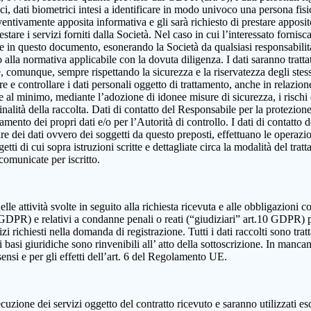
, dati biometrici intesi a identificare in modo univoco una persona fisica,
eventivamente apposita informativa e gli sarà richiesto di prestare apposi
estare i servizi forniti dalla Società. Nel caso in cui l’interessato fornis
ute in questo documento, esonerando la Società da qualsiasi responsabilità
lla normativa applicabile con la dovuta diligenza. I dati saranno trattat
e e, comunque, sempre rispettando la sicurezza e la riservatezza degli ste
dire e controllare i dati personali oggetto di trattamento, anche in relazio
re al minimo, mediante l’adozione di idonee misure di sicurezza, i rischi d
alità della raccolta. Dati di contatto del Responsabile per la protezione
ttamento dei propri dati e/o per l’Autorità di controllo. I dati di contatt
olare dei dati ovvero dei soggetti da questo preposti, effettuano le operazi
ggetti di cui sopra istruzioni scritte e dettagliate circa la modalità del t
 comunicate per iscritto.
elle attività svolte in seguito alla richiesta ricevuta e alle obbligazioni co
 9 GDPR) e relativi a condanne penali o reati (“giudiziari” art.10 GDPR) 
izi richiesti nella domanda di registrazione. Tutti i dati raccolti sono tra
 basi giuridiche sono rinvenibili all’ atto della sottoscrizione. In mancanza
sensi e per gli effetti dell’art. 6 del Regolamento UE.
cuzione dei servizi oggetto del contratto ricevuto e saranno utilizzati es