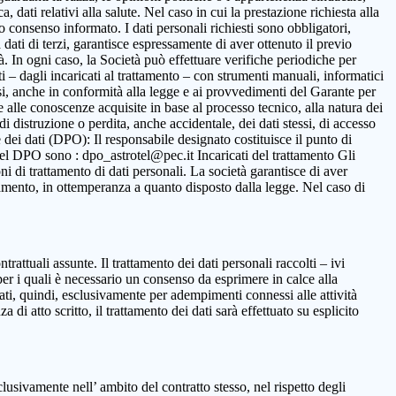
 dati relativi alla salute. Nel caso in cui la prestazione richiesta alla
to consenso informato. I dati personali richiesti sono obbligatori,
ca dati di terzi, garantisce espressamente di aver ottenuto il previo
. In ogni caso, la Società può effettuare verifiche periodiche per
i – dagli incaricati al trattamento – con strumenti manuali, informatici
ssi, anche in conformità alla legge e ai provvedimenti del Garante per
ne alle conoscenze acquisite in base al processo tecnico, alla natura dei
i distruzione o perdita, anche accidentale, dei dati stessi, di accesso
 dei dati (DPO): Il responsabile designato costituisce il punto di
o del DPO sono : dpo_astrotel@pec.it Incaricati del trattamento Gli
oni di trattamento di dati personali. La società garantisce di aver
rattamento, in ottemperanza a quanto disposto dalla legge. Nel caso di
ntrattuali assunte. Il trattamento dei dati personali raccolti – ivi
per i quali è necessario un consenso da esprimere in calce alla
ttati, quindi, esclusivamente per adempimenti connessi alle attività
 di atto scritto, il trattamento dei dati sarà effettuato su esplicito
clusivamente nell’ ambito del contratto stesso, nel rispetto degli