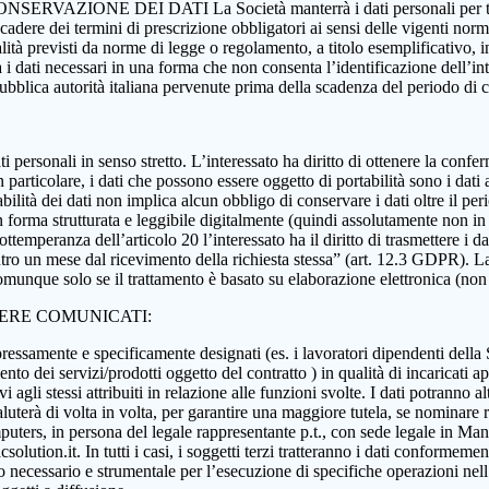
 CONSERVAZIONE DEI DATI La Società manterrà i dati personali per tutta
 scadere dei termini di prescrizione obbligatori ai sensi delle vigenti nor
nalità previsti da norme di legge o regolamento, a titolo esemplificativo, i
rà i dati necessari in una forma che non consenta l’identificazione dell’in
 pubblica autorità italiana pervenute prima della scadenza del periodo di
i dati personali in senso stretto. L’interessato ha diritto di ottenere la c
 particolare, i dati che possono essere oggetto di portabilità sono i dati a
abilità dei dati non implica alcun obbligo di conservare i dati oltre il per
ati in forma strutturata e leggibile digitalmente (quindi assolutamente n
ttemperanza dell’articolo 20 l’interessato ha il diritto di trasmettere i da
ntro un mese dal ricevimento della richiesta stessa” (art. 12.3 GDPR). La p
munque solo se il trattamento è basato su elaborazione elettronica (non car
SERE COMUNICATI:
essamente e specificamente designati (es. i lavoratori dipendenti della Soci
nto dei servizi/prodotti oggetto del contratto ) in qualità di incaricati ap
 agli stessi attribuiti in relazione alle funzioni svolte. I dati potranno alt
aluterà di volta in volta, per garantire una maggiore tutela, se nominare r
ers, in persona del legale rappresentante p.t., con sede legale in Manoc
ution.it. In tutti i casi, i soggetti terzi tratteranno i dati conformement
anto necessario e strumentale per l’esecuzione di specifiche operazioni ne