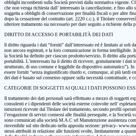
obblighi incombenti sulla Società previsti dalla normativa vigente.
che non venga richiesta dall’ interessato la cancellazione, e fino allo
soggetta a obblighi di conservazione per finalità fiscali o per altre fi
dopo la cessazione del contratto (art. 2220 c.c.), il Titolare conserve
ulteriore trattamento sia necessario per dare seguito a richieste della
DIRITTO DI ACCESSO E PORTABILITÀ DEI DATI
ll diritto riguarda i dati “forniti” dall’interessato ed è limitato ai sol
non ancora registrati, e la loro comunicazione in forma intelligibile. In
la Società ha definito per ciascun prodotto/servizio. Il diritto alla port
portabilità. L’interessato ha il diritto di ricevere, gratuitamente i d
strutturato, di uso comune e leggibile da dispositivo automatico”). In o
essere forniti “senza ingiustificato ritardo e, comunque, al più tardi e
dei dati è basato sul consenso oppure sulla necessità contrattuale, e co
CATEGORIE DI SOGGETTI AI QUALI I DATI POSSONO ES
Il trattamento dei dati personali sarà effettuato a mezzo di soggetti espr
consulenti e i dipendenti delle società esterne coinvolte nell’ espletame
istruzioni ricevute dal Titolare del trattamento, secondo profili operativi
l’erogazione di servizi connessi alle finalità perseguite, e la Società v
sono comunicati alla società M.A.C srl Manutenzione assistenza comput
rinvenibile sul sito dedicato nella apposita sezione: privacy- www.macsol
stessi attribuiti in relazione alle funzioni svolte, limitatamente a qu