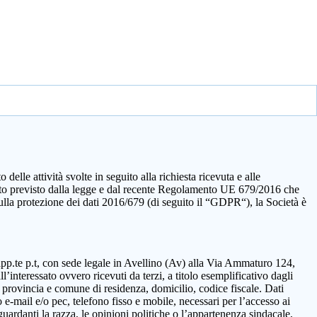
elle attività svolte in seguito alla richiesta ricevuta e alle
quanto previsto dalla legge e dal recente Regolamento UE 679/2016 che
sulla protezione dei dati 2016/679 (di seguito il “GDPR“), la Società è
rapp.te p.t, con sede legale in Avellino (Av) alla Via Ammaturo 124,
’interessato ovvero ricevuti da terzi, a titolo esemplificativo dagli
 provincia e comune di residenza, domicilio, codice fiscale. Dati
 e-mail e/o pec, telefono fisso e mobile, necessari per l’accesso ai
guardanti la razza, le opinioni politiche o l’appartenenza sindacale,