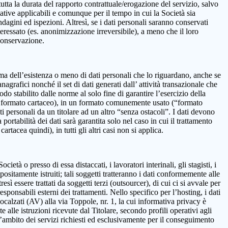
 la durata del rapporto contrattuale/erogazione del servizio, salvo
mative applicabili e comunque per il tempo in cui la Società sia
ndagini ed ispezioni. Altresì, se i dati personali saranno conservati
teressato (es. anonimizzazione irreversibile), a meno che il loro
 conservazione.
onferma dell’esistenza o meno di dati personali che lo riguardano, anche se
nagrafici nonché il set di dati generati dall’ attività transazionale che
iodo stabilito dalle norme al solo fine di garantire l’esercizio della
on in formato cartaceo), in un formato comunemente usato (“formato
ti personali da un titolare ad un altro “senza ostacoli”. I dati devono
ortabilità dei dati sarà garantita solo nel caso in cui il trattamento
tacea quindi), in tutti gli altri casi non si applica.
età o presso di essa distaccati, i lavoratori interinali, gli stagisti, i
positamente istruiti; tali soggetti tratteranno i dati conformemente alle
resì essere trattati da soggetti terzi (outsourcer), di cui ci si avvale per
esponsabili esterni dei trattamenti. Nello specifico per l’hosting, i dati
alzati (AV) alla via Toppole, nr. 1, la cui informativa privacy è
e alle istruzioni ricevute dal Titolare, secondo profili operativi agli
ll’ambito dei servizi richiesti ed esclusivamente per il conseguimento