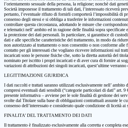
l’orientamento sessuale della persona, la religione; nonchè dati genetici
Società imponesse il trattamento di tali dati, l’interessato riceverà pr
pertanto, l’eventuale rifiuto di fornirli comporterà l’impossibilità di pr
consenso degli stessi e si obbliga a trasferire le informazioni conten
controllare questa circostanza, adottando le misure che corrispondono a
e telematici nell’ ambito ed in ragione delle finalità sopra specificat
la protezione dei dati personali. In particolare, si garantisce di custo
dati e alle specifiche caratteristiche del trattamento, in modo da ridur
non autorizzato al trattamento o non consentito o non conforme alle fin
contatto per gli interessati che vogliano ricevere informazioni sul tra
incaricati sono le persone fisiche che, sotto la diretta autorità del tit
nominato per iscritto i propri incaricati e di aver cura di fornire ai so
variazioni di attribuzioni dei singoli incaricati, quest’ultime verranno
LEGITTIMAZIONE GIURIDICA
I dati raccolti e trattati saranno utilizzati esclusivamente nell’ ambito d
compresi eventuali dati sensibili (“categorie particolari di dati” art.
presente informativa – avviene per le sole finalità di gestione dei serv
svolte dal Titolare sulla base di obbligazioni contrattuali assunte le cui
consenso dell’interessato e considerato quale condizione di liceità ai 
FINALITA’ DEL TRATTAMENTO DEI DATI
Il trattamento è finalizzato esclusivamente alla corretta e completa ese