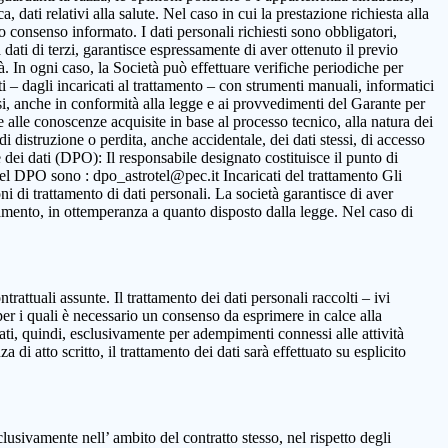
 dati relativi alla salute. Nel caso in cui la prestazione richiesta alla
to consenso informato. I dati personali richiesti sono obbligatori,
ca dati di terzi, garantisce espressamente di aver ottenuto il previo
. In ogni caso, la Società può effettuare verifiche periodiche per
i – dagli incaricati al trattamento – con strumenti manuali, informatici
ssi, anche in conformità alla legge e ai provvedimenti del Garante per
ne alle conoscenze acquisite in base al processo tecnico, alla natura dei
i distruzione o perdita, anche accidentale, dei dati stessi, di accesso
 dei dati (DPO): Il responsabile designato costituisce il punto di
o del DPO sono : dpo_astrotel@pec.it Incaricati del trattamento Gli
oni di trattamento di dati personali. La società garantisce di aver
rattamento, in ottemperanza a quanto disposto dalla legge. Nel caso di
ntrattuali assunte. Il trattamento dei dati personali raccolti – ivi
per i quali è necessario un consenso da esprimere in calce alla
ttati, quindi, esclusivamente per adempimenti connessi alle attività
 di atto scritto, il trattamento dei dati sarà effettuato su esplicito
clusivamente nell’ ambito del contratto stesso, nel rispetto degli