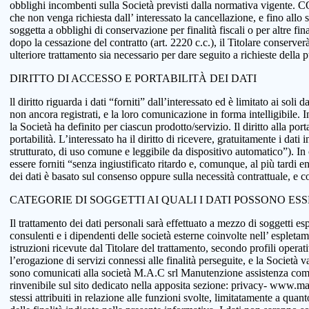
obblighi incombenti sulla Società previsti dalla normativa vigente.
che non venga richiesta dall’ interessato la cancellazione, e fino allo
soggetta a obblighi di conservazione per finalità fiscali o per altre fi
dopo la cessazione del contratto (art. 2220 c.c.), il Titolare conserve
ulteriore trattamento sia necessario per dare seguito a richieste della
DIRITTO DI ACCESSO E PORTABILITÀ DEI DATI
ll diritto riguarda i dati “forniti” dall’interessato ed è limitato ai sol
non ancora registrati, e la loro comunicazione in forma intelligibile. In
la Società ha definito per ciascun prodotto/servizio. Il diritto alla port
portabilità. L’interessato ha il diritto di ricevere, gratuitamente i d
strutturato, di uso comune e leggibile da dispositivo automatico”). In o
essere forniti “senza ingiustificato ritardo e, comunque, al più tardi e
dei dati è basato sul consenso oppure sulla necessità contrattuale, e co
CATEGORIE DI SOGGETTI AI QUALI I DATI POSSONO ES
Il trattamento dei dati personali sarà effettuato a mezzo di soggetti espr
consulenti e i dipendenti delle società esterne coinvolte nell’ espletame
istruzioni ricevute dal Titolare del trattamento, secondo profili operativi
l’erogazione di servizi connessi alle finalità perseguite, e la Società v
sono comunicati alla società M.A.C srl Manutenzione assistenza comput
rinvenibile sul sito dedicato nella apposita sezione: privacy- www.macsol
stessi attribuiti in relazione alle funzioni svolte, limitatamente a qu