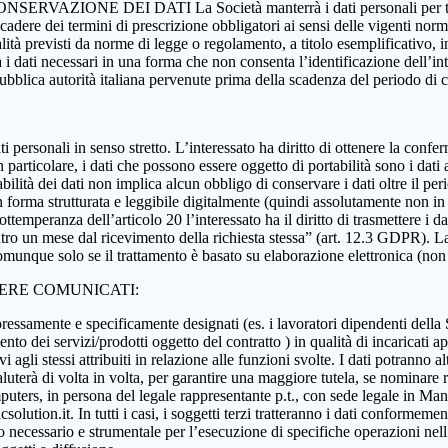
 CONSERVAZIONE DEI DATI La Società manterrà i dati personali per tutta
 scadere dei termini di prescrizione obbligatori ai sensi delle vigenti nor
nalità previsti da norme di legge o regolamento, a titolo esemplificativo, i
rà i dati necessari in una forma che non consenta l’identificazione dell’in
 pubblica autorità italiana pervenute prima della scadenza del periodo di
i dati personali in senso stretto. L’interessato ha diritto di ottenere la c
 particolare, i dati che possono essere oggetto di portabilità sono i dati a
abilità dei dati non implica alcun obbligo di conservare i dati oltre il per
ati in forma strutturata e leggibile digitalmente (quindi assolutamente n
ttemperanza dell’articolo 20 l’interessato ha il diritto di trasmettere i da
ntro un mese dal ricevimento della richiesta stessa” (art. 12.3 GDPR). La p
munque solo se il trattamento è basato su elaborazione elettronica (non car
SERE COMUNICATI:
essamente e specificamente designati (es. i lavoratori dipendenti della Soci
nto dei servizi/prodotti oggetto del contratto ) in qualità di incaricati ap
 agli stessi attribuiti in relazione alle funzioni svolte. I dati potranno alt
aluterà di volta in volta, per garantire una maggiore tutela, se nominare r
ers, in persona del legale rappresentante p.t., con sede legale in Manoc
ution.it. In tutti i casi, i soggetti terzi tratteranno i dati conformement
anto necessario e strumentale per l’esecuzione di specifiche operazioni ne