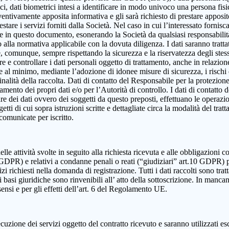
, dati biometrici intesi a identificare in modo univoco una persona fisica,
eventivamente apposita informativa e gli sarà richiesto di prestare apposi
estare i servizi forniti dalla Società. Nel caso in cui l’interessato fornis
ute in questo documento, esonerando la Società da qualsiasi responsabilità
lla normativa applicabile con la dovuta diligenza. I dati saranno trattat
e e, comunque, sempre rispettando la sicurezza e la riservatezza degli ste
dire e controllare i dati personali oggetto di trattamento, anche in relazio
re al minimo, mediante l’adozione di idonee misure di sicurezza, i rischi d
alità della raccolta. Dati di contatto del Responsabile per la protezione
ttamento dei propri dati e/o per l’Autorità di controllo. I dati di contatt
olare dei dati ovvero dei soggetti da questo preposti, effettuano le operazi
ggetti di cui sopra istruzioni scritte e dettagliate circa la modalità del t
 comunicate per iscritto.
elle attività svolte in seguito alla richiesta ricevuta e alle obbligazioni co
 9 GDPR) e relativi a condanne penali o reati (“giudiziari” art.10 GDPR) 
izi richiesti nella domanda di registrazione. Tutti i dati raccolti sono tra
 basi giuridiche sono rinvenibili all’ atto della sottoscrizione. In mancanza
sensi e per gli effetti dell’art. 6 del Regolamento UE.
cuzione dei servizi oggetto del contratto ricevuto e saranno utilizzati es