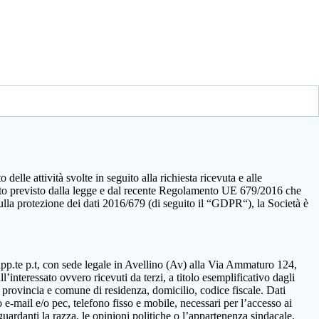
elle attività svolte in seguito alla richiesta ricevuta e alle
quanto previsto dalla legge e dal recente Regolamento UE 679/2016 che
sulla protezione dei dati 2016/679 (di seguito il “GDPR“), la Società è
rapp.te p.t, con sede legale in Avellino (Av) alla Via Ammaturo 124,
’interessato ovvero ricevuti da terzi, a titolo esemplificativo dagli
 provincia e comune di residenza, domicilio, codice fiscale. Dati
 e-mail e/o pec, telefono fisso e mobile, necessari per l’accesso ai
guardanti la razza, le opinioni politiche o l’appartenenza sindacale,