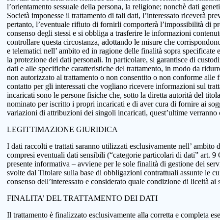
l’orientamento sessuale della persona, la religione; nonchè dati genetici
Società imponesse il trattamento di tali dati, l’interessato riceverà pr
pertanto, l’eventuale rifiuto di fornirli comporterà l’impossibilità di pr
consenso degli stessi e si obbliga a trasferire le informazioni conten
controllare questa circostanza, adottando le misure che corrispondono a
e telematici nell’ ambito ed in ragione delle finalità sopra specificat
la protezione dei dati personali. In particolare, si garantisce di custo
dati e alle specifiche caratteristiche del trattamento, in modo da ridur
non autorizzato al trattamento o non consentito o non conforme alle fin
contatto per gli interessati che vogliano ricevere informazioni sul tra
incaricati sono le persone fisiche che, sotto la diretta autorità del tit
nominato per iscritto i propri incaricati e di aver cura di fornire ai so
variazioni di attribuzioni dei singoli incaricati, quest’ultime verranno
LEGITTIMAZIONE GIURIDICA
I dati raccolti e trattati saranno utilizzati esclusivamente nell’ ambito d
compresi eventuali dati sensibili (“categorie particolari di dati” art.
presente informativa – avviene per le sole finalità di gestione dei serv
svolte dal Titolare sulla base di obbligazioni contrattuali assunte le cui
consenso dell’interessato e considerato quale condizione di liceità ai 
FINALITA’ DEL TRATTAMENTO DEI DATI
Il trattamento è finalizzato esclusivamente alla corretta e completa ese