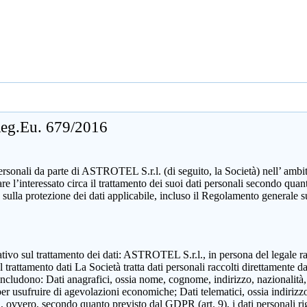
 Reg.Eu. 679/2016
sonali da parte di ASTROTEL S.r.l. (di seguito, la Società) nell’ ambito d
mare l’interessato circa il trattamento dei suoi dati personali secondo 
 sulla protezione dei dati applicabile, incluso il Regolamento generale 
zzativo sul trattamento dei dati: ASTROTEL S.r.l., in persona del legale 
attamento dati La Società tratta dati personali raccolti direttamente dall
includono: Dati anagrafici, ossia nome, cognome, indirizzo, nazionalità,
 per usufruire di agevolazioni economiche; Dati telematici, ossia indirizzo
ili, ovvero, secondo quanto previsto dal GDPR (art. 9), i dati personali ri