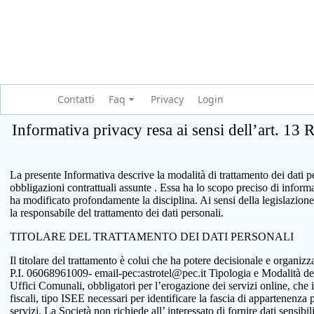
Contatti
Faq
Privacy
Login
Informativa privacy resa ai sensi dell’art. 13
La presente Informativa descrive la modalità di trattamento dei dati per
obbligazioni contrattuali assunte . Essa ha lo scopo preciso di infor
ha modificato profondamente la disciplina. Ai sensi della legislazione
la responsabile del trattamento dei dati personali.
TITOLARE DEL TRATTAMENTO DEI DATI PERSONALI
Il titolare del trattamento è colui che ha potere decisionale e organi
P.I. 06068961009- email-pec:astrotel@pec.it Tipologia e Modalità del tr
Uffici Comunali, obbligatori per l’erogazione dei servizi online, che 
fiscali, tipo ISEE necessari per identificare la fascia di appartenenza
servizi. La Società non richiede all’ interessato di fornire dati sensib