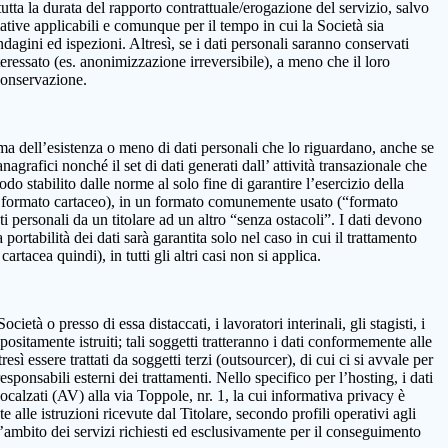
 la durata del rapporto contrattuale/erogazione del servizio, salvo
mative applicabili e comunque per il tempo in cui la Società sia
ndagini ed ispezioni. Altresì, se i dati personali saranno conservati
teressato (es. anonimizzazione irreversibile), a meno che il loro
 conservazione.
onferma dell’esistenza o meno di dati personali che lo riguardano, anche se
nagrafici nonché il set di dati generati dall’ attività transazionale che
iodo stabilito dalle norme al solo fine di garantire l’esercizio della
on in formato cartaceo), in un formato comunemente usato (“formato
ti personali da un titolare ad un altro “senza ostacoli”. I dati devono
ortabilità dei dati sarà garantita solo nel caso in cui il trattamento
tacea quindi), in tutti gli altri casi non si applica.
età o presso di essa distaccati, i lavoratori interinali, gli stagisti, i
positamente istruiti; tali soggetti tratteranno i dati conformemente alle
resì essere trattati da soggetti terzi (outsourcer), di cui ci si avvale per
esponsabili esterni dei trattamenti. Nello specifico per l’hosting, i dati
alzati (AV) alla via Toppole, nr. 1, la cui informativa privacy è
e alle istruzioni ricevute dal Titolare, secondo profili operativi agli
ll’ambito dei servizi richiesti ed esclusivamente per il conseguimento