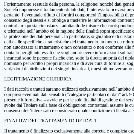
l’orientamento sessuale della persona, la religione; nonchè dati genetici
Società imponesse il trattamento di tali dati, l’interessato riceverà pr
pertanto, l’eventuale rifiuto di fornirli comporterà l’impossibilità di pr
consenso degli stessi e si obbliga a trasferire le informazioni conten
controllare questa circostanza, adottando le misure che corrispondono a
e telematici nell’ ambito ed in ragione delle finalità sopra specificat
la protezione dei dati personali. In particolare, si garantisce di custo
dati e alle specifiche caratteristiche del trattamento, in modo da ridur
non autorizzato al trattamento o non consentito o non conforme alle fin
contatto per gli interessati che vogliano ricevere informazioni sul tra
incaricati sono le persone fisiche che, sotto la diretta autorità del tit
nominato per iscritto i propri incaricati e di aver cura di fornire ai so
variazioni di attribuzioni dei singoli incaricati, quest’ultime verranno
LEGITTIMAZIONE GIURIDICA
I dati raccolti e trattati saranno utilizzati esclusivamente nell’ ambito d
compresi eventuali dati sensibili (“categorie particolari di dati” art.
presente informativa – avviene per le sole finalità di gestione dei serv
svolte dal Titolare sulla base di obbligazioni contrattuali assunte le cui
consenso dell’interessato e considerato quale condizione di liceità ai 
FINALITA’ DEL TRATTAMENTO DEI DATI
Il trattamento è finalizzato esclusivamente alla corretta e completa ese