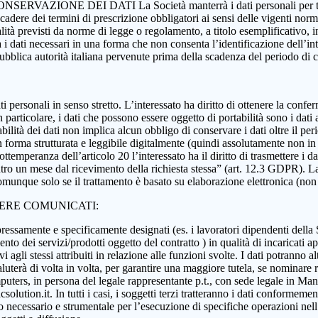
 CONSERVAZIONE DEI DATI La Società manterrà i dati personali per tutta
 scadere dei termini di prescrizione obbligatori ai sensi delle vigenti nor
nalità previsti da norme di legge o regolamento, a titolo esemplificativo, i
rà i dati necessari in una forma che non consenta l’identificazione dell’in
 pubblica autorità italiana pervenute prima della scadenza del periodo di
i dati personali in senso stretto. L’interessato ha diritto di ottenere la c
 particolare, i dati che possono essere oggetto di portabilità sono i dati a
abilità dei dati non implica alcun obbligo di conservare i dati oltre il per
ati in forma strutturata e leggibile digitalmente (quindi assolutamente n
ttemperanza dell’articolo 20 l’interessato ha il diritto di trasmettere i da
ntro un mese dal ricevimento della richiesta stessa” (art. 12.3 GDPR). La p
munque solo se il trattamento è basato su elaborazione elettronica (non car
SERE COMUNICATI:
essamente e specificamente designati (es. i lavoratori dipendenti della Soci
nto dei servizi/prodotti oggetto del contratto ) in qualità di incaricati ap
 agli stessi attribuiti in relazione alle funzioni svolte. I dati potranno alt
aluterà di volta in volta, per garantire una maggiore tutela, se nominare r
ers, in persona del legale rappresentante p.t., con sede legale in Manoc
ution.it. In tutti i casi, i soggetti terzi tratteranno i dati conformement
anto necessario e strumentale per l’esecuzione di specifiche operazioni ne