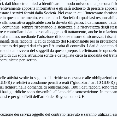
, dati biometrici intesi a identificare in modo univoco una persona fisica,
eventivamente apposita informativa e gli sarà richiesto di prestare apposi
estare i servizi forniti dalla Società. Nel caso in cui l’interessato fornis
ute in questo documento, esonerando la Società da qualsiasi responsabilità
lla normativa applicabile con la dovuta diligenza. I dati saranno trattat
e e, comunque, sempre rispettando la sicurezza e la riservatezza degli ste
dire e controllare i dati personali oggetto di trattamento, anche in relazio
re al minimo, mediante l’adozione di idonee misure di sicurezza, i rischi d
alità della raccolta. Dati di contatto del Responsabile per la protezione
ttamento dei propri dati e/o per l’Autorità di controllo. I dati di contatt
olare dei dati ovvero dei soggetti da questo preposti, effettuano le operazi
ggetti di cui sopra istruzioni scritte e dettagliate circa la modalità del t
 comunicate per iscritto.
elle attività svolte in seguito alla richiesta ricevuta e alle obbligazioni co
 9 GDPR) e relativi a condanne penali o reati (“giudiziari” art.10 GDPR) 
izi richiesti nella domanda di registrazione. Tutti i dati raccolti sono tra
 basi giuridiche sono rinvenibili all’ atto della sottoscrizione. In mancanza
sensi e per gli effetti dell’art. 6 del Regolamento UE.
cuzione dei servizi oggetto del contratto ricevuto e saranno utilizzati es