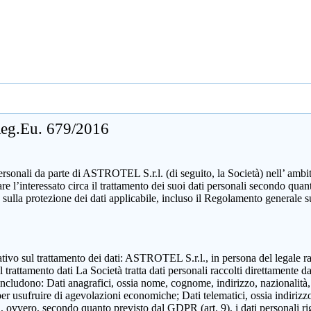
 Reg.Eu. 679/2016
sonali da parte di ASTROTEL S.r.l. (di seguito, la Società) nell’ ambito d
mare l’interessato circa il trattamento dei suoi dati personali secondo 
 sulla protezione dei dati applicabile, incluso il Regolamento generale 
zzativo sul trattamento dei dati: ASTROTEL S.r.l., in persona del legale 
attamento dati La Società tratta dati personali raccolti direttamente dall
includono: Dati anagrafici, ossia nome, cognome, indirizzo, nazionalità,
 per usufruire di agevolazioni economiche; Dati telematici, ossia indirizzo
ili, ovvero, secondo quanto previsto dal GDPR (art. 9), i dati personali ri