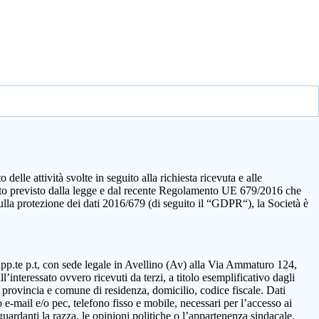
elle attività svolte in seguito alla richiesta ricevuta e alle
quanto previsto dalla legge e dal recente Regolamento UE 679/2016 che
sulla protezione dei dati 2016/679 (di seguito il “GDPR“), la Società è
rapp.te p.t, con sede legale in Avellino (Av) alla Via Ammaturo 124,
’interessato ovvero ricevuti da terzi, a titolo esemplificativo dagli
 provincia e comune di residenza, domicilio, codice fiscale. Dati
 e-mail e/o pec, telefono fisso e mobile, necessari per l’accesso ai
guardanti la razza, le opinioni politiche o l’appartenenza sindacale,