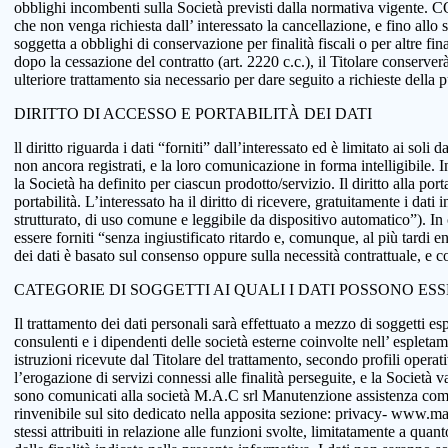
obblighi incombenti sulla Società previsti dalla normativa vigente.
che non venga richiesta dall’ interessato la cancellazione, e fino allo
soggetta a obblighi di conservazione per finalità fiscali o per altre fi
dopo la cessazione del contratto (art. 2220 c.c.), il Titolare conserve
ulteriore trattamento sia necessario per dare seguito a richieste della
DIRITTO DI ACCESSO E PORTABILITÀ DEI DATI
ll diritto riguarda i dati “forniti” dall’interessato ed è limitato ai sol
non ancora registrati, e la loro comunicazione in forma intelligibile. In
la Società ha definito per ciascun prodotto/servizio. Il diritto alla port
portabilità. L’interessato ha il diritto di ricevere, gratuitamente i d
strutturato, di uso comune e leggibile da dispositivo automatico”). In o
essere forniti “senza ingiustificato ritardo e, comunque, al più tardi e
dei dati è basato sul consenso oppure sulla necessità contrattuale, e co
CATEGORIE DI SOGGETTI AI QUALI I DATI POSSONO ES
Il trattamento dei dati personali sarà effettuato a mezzo di soggetti espr
consulenti e i dipendenti delle società esterne coinvolte nell’ espletame
istruzioni ricevute dal Titolare del trattamento, secondo profili operativi
l’erogazione di servizi connessi alle finalità perseguite, e la Società v
sono comunicati alla società M.A.C srl Manutenzione assistenza comput
rinvenibile sul sito dedicato nella apposita sezione: privacy- www.macsol
stessi attribuiti in relazione alle funzioni svolte, limitatamente a qu