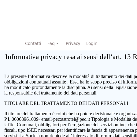
Contatti
Faq
Privacy
Login
Informativa privacy resa ai sensi dell’art. 13
La presente Informativa descrive la modalità di trattamento dei dati per
obbligazioni contrattuali assunte . Essa ha lo scopo preciso di infor
ha modificato profondamente la disciplina. Ai sensi della legislazione
la responsabile del trattamento dei dati personali.
TITOLARE DEL TRATTAMENTO DEI DATI PERSONALI
Il titolare del trattamento è colui che ha potere decisionale e organi
P.I. 06068961009- email-pec:astrotel@pec.it Tipologia e Modalità del tr
Uffici Comunali, obbligatori per l’erogazione dei servizi online, che 
fiscali, tipo ISEE necessari per identificare la fascia di appartenenza
servizi. La Società non richiede all’ interessato di fornire dati sensib