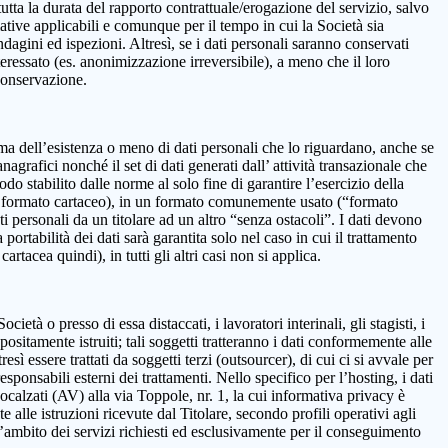
 la durata del rapporto contrattuale/erogazione del servizio, salvo
mative applicabili e comunque per il tempo in cui la Società sia
ndagini ed ispezioni. Altresì, se i dati personali saranno conservati
teressato (es. anonimizzazione irreversibile), a meno che il loro
 conservazione.
onferma dell’esistenza o meno di dati personali che lo riguardano, anche se
nagrafici nonché il set di dati generati dall’ attività transazionale che
iodo stabilito dalle norme al solo fine di garantire l’esercizio della
on in formato cartaceo), in un formato comunemente usato (“formato
ti personali da un titolare ad un altro “senza ostacoli”. I dati devono
ortabilità dei dati sarà garantita solo nel caso in cui il trattamento
tacea quindi), in tutti gli altri casi non si applica.
età o presso di essa distaccati, i lavoratori interinali, gli stagisti, i
positamente istruiti; tali soggetti tratteranno i dati conformemente alle
resì essere trattati da soggetti terzi (outsourcer), di cui ci si avvale per
esponsabili esterni dei trattamenti. Nello specifico per l’hosting, i dati
alzati (AV) alla via Toppole, nr. 1, la cui informativa privacy è
e alle istruzioni ricevute dal Titolare, secondo profili operativi agli
ll’ambito dei servizi richiesti ed esclusivamente per il conseguimento