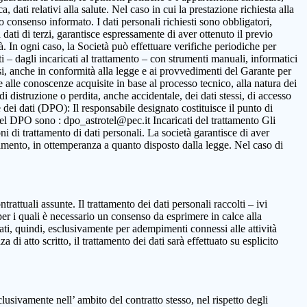
 dati relativi alla salute. Nel caso in cui la prestazione richiesta alla
to consenso informato. I dati personali richiesti sono obbligatori,
ca dati di terzi, garantisce espressamente di aver ottenuto il previo
. In ogni caso, la Società può effettuare verifiche periodiche per
i – dagli incaricati al trattamento – con strumenti manuali, informatici
ssi, anche in conformità alla legge e ai provvedimenti del Garante per
ne alle conoscenze acquisite in base al processo tecnico, alla natura dei
i distruzione o perdita, anche accidentale, dei dati stessi, di accesso
 dei dati (DPO): Il responsabile designato costituisce il punto di
o del DPO sono : dpo_astrotel@pec.it Incaricati del trattamento Gli
oni di trattamento di dati personali. La società garantisce di aver
rattamento, in ottemperanza a quanto disposto dalla legge. Nel caso di
ntrattuali assunte. Il trattamento dei dati personali raccolti – ivi
per i quali è necessario un consenso da esprimere in calce alla
ttati, quindi, esclusivamente per adempimenti connessi alle attività
 di atto scritto, il trattamento dei dati sarà effettuato su esplicito
clusivamente nell’ ambito del contratto stesso, nel rispetto degli