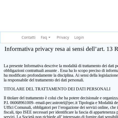
Contatti
Faq
Privacy
Login
Informativa privacy resa ai sensi dell’art. 13
La presente Informativa descrive la modalità di trattamento dei dati per
obbligazioni contrattuali assunte . Essa ha lo scopo preciso di infor
ha modificato profondamente la disciplina. Ai sensi della legislazione
la responsabile del trattamento dei dati personali.
TITOLARE DEL TRATTAMENTO DEI DATI PERSONALI
Il titolare del trattamento è colui che ha potere decisionale e organi
P.I. 06068961009- email-pec:astrotel@pec.it Tipologia e Modalità del tr
Uffici Comunali, obbligatori per l’erogazione dei servizi online, che 
fiscali, tipo ISEE necessari per identificare la fascia di appartenenza
servizi. La Società non richiede all’ interessato di fornire dati sensib