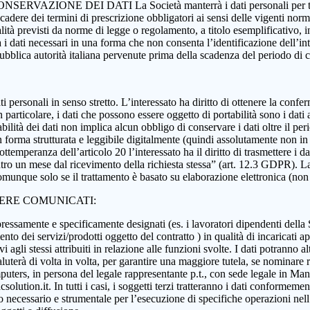
 CONSERVAZIONE DEI DATI La Società manterrà i dati personali per tutta
 scadere dei termini di prescrizione obbligatori ai sensi delle vigenti nor
nalità previsti da norme di legge o regolamento, a titolo esemplificativo, i
rà i dati necessari in una forma che non consenta l’identificazione dell’in
 pubblica autorità italiana pervenute prima della scadenza del periodo di
i dati personali in senso stretto. L’interessato ha diritto di ottenere la c
 particolare, i dati che possono essere oggetto di portabilità sono i dati a
abilità dei dati non implica alcun obbligo di conservare i dati oltre il per
ati in forma strutturata e leggibile digitalmente (quindi assolutamente n
ttemperanza dell’articolo 20 l’interessato ha il diritto di trasmettere i da
ntro un mese dal ricevimento della richiesta stessa” (art. 12.3 GDPR). La p
munque solo se il trattamento è basato su elaborazione elettronica (non car
SERE COMUNICATI:
essamente e specificamente designati (es. i lavoratori dipendenti della Soci
nto dei servizi/prodotti oggetto del contratto ) in qualità di incaricati ap
 agli stessi attribuiti in relazione alle funzioni svolte. I dati potranno alt
aluterà di volta in volta, per garantire una maggiore tutela, se nominare r
ers, in persona del legale rappresentante p.t., con sede legale in Manoc
ution.it. In tutti i casi, i soggetti terzi tratteranno i dati conformement
anto necessario e strumentale per l’esecuzione di specifiche operazioni ne