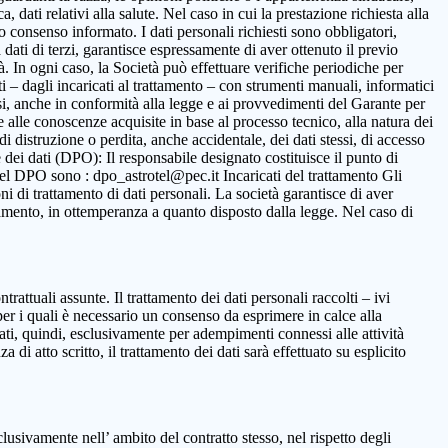
 dati relativi alla salute. Nel caso in cui la prestazione richiesta alla
to consenso informato. I dati personali richiesti sono obbligatori,
ca dati di terzi, garantisce espressamente di aver ottenuto il previo
. In ogni caso, la Società può effettuare verifiche periodiche per
i – dagli incaricati al trattamento – con strumenti manuali, informatici
ssi, anche in conformità alla legge e ai provvedimenti del Garante per
ne alle conoscenze acquisite in base al processo tecnico, alla natura dei
i distruzione o perdita, anche accidentale, dei dati stessi, di accesso
 dei dati (DPO): Il responsabile designato costituisce il punto di
o del DPO sono : dpo_astrotel@pec.it Incaricati del trattamento Gli
oni di trattamento di dati personali. La società garantisce di aver
rattamento, in ottemperanza a quanto disposto dalla legge. Nel caso di
ntrattuali assunte. Il trattamento dei dati personali raccolti – ivi
per i quali è necessario un consenso da esprimere in calce alla
ttati, quindi, esclusivamente per adempimenti connessi alle attività
 di atto scritto, il trattamento dei dati sarà effettuato su esplicito
clusivamente nell’ ambito del contratto stesso, nel rispetto degli