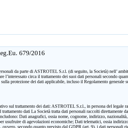
 Reg.Eu. 679/2016
sonali da parte di ASTROTEL S.r.l. (di seguito, la Società) nell’ ambito d
mare l’interessato circa il trattamento dei suoi dati personali secondo 
 sulla protezione dei dati applicabile, incluso il Regolamento generale 
zzativo sul trattamento dei dati: ASTROTEL S.r.l., in persona del legale 
attamento dati La Società tratta dati personali raccolti direttamente dall
includono: Dati anagrafici, ossia nome, cognome, indirizzo, nazionalità,
 per usufruire di agevolazioni economiche; Dati telematici, ossia indirizzo
ili, ovvero, secondo quanto previsto dal GDPR (art. 9), i dati personali ri