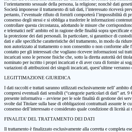
l’orientamento sessuale della persona, la religione; nonchè dati genetici
Società imponesse il trattamento di tali dati, l’interessato riceverà pr
pertanto, l’eventuale rifiuto di fornirli comporterà l’impossibilità di pr
consenso degli stessi e si obbliga a trasferire le informazioni conten
controllare questa circostanza, adottando le misure che corrispondono a
e telematici nell’ ambito ed in ragione delle finalità sopra specificat
la protezione dei dati personali. In particolare, si garantisce di custo
dati e alle specifiche caratteristiche del trattamento, in modo da ridur
non autorizzato al trattamento o non consentito o non conforme alle fin
contatto per gli interessati che vogliano ricevere informazioni sul tra
incaricati sono le persone fisiche che, sotto la diretta autorità del tit
nominato per iscritto i propri incaricati e di aver cura di fornire ai so
variazioni di attribuzioni dei singoli incaricati, quest’ultime verranno
LEGITTIMAZIONE GIURIDICA
I dati raccolti e trattati saranno utilizzati esclusivamente nell’ ambito d
compresi eventuali dati sensibili (“categorie particolari di dati” art.
presente informativa – avviene per le sole finalità di gestione dei serv
svolte dal Titolare sulla base di obbligazioni contrattuali assunte le cui
consenso dell’interessato e considerato quale condizione di liceità ai 
FINALITA’ DEL TRATTAMENTO DEI DATI
Il trattamento è finalizzato esclusivamente alla corretta e completa ese