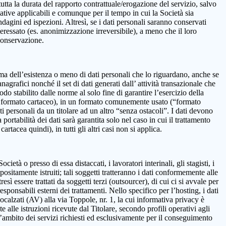
 la durata del rapporto contrattuale/erogazione del servizio, salvo
mative applicabili e comunque per il tempo in cui la Società sia
ndagini ed ispezioni. Altresì, se i dati personali saranno conservati
teressato (es. anonimizzazione irreversibile), a meno che il loro
 conservazione.
onferma dell’esistenza o meno di dati personali che lo riguardano, anche se
nagrafici nonché il set di dati generati dall’ attività transazionale che
iodo stabilito dalle norme al solo fine di garantire l’esercizio della
on in formato cartaceo), in un formato comunemente usato (“formato
ti personali da un titolare ad un altro “senza ostacoli”. I dati devono
ortabilità dei dati sarà garantita solo nel caso in cui il trattamento
tacea quindi), in tutti gli altri casi non si applica.
età o presso di essa distaccati, i lavoratori interinali, gli stagisti, i
positamente istruiti; tali soggetti tratteranno i dati conformemente alle
resì essere trattati da soggetti terzi (outsourcer), di cui ci si avvale per
esponsabili esterni dei trattamenti. Nello specifico per l’hosting, i dati
alzati (AV) alla via Toppole, nr. 1, la cui informativa privacy è
e alle istruzioni ricevute dal Titolare, secondo profili operativi agli
ll’ambito dei servizi richiesti ed esclusivamente per il conseguimento