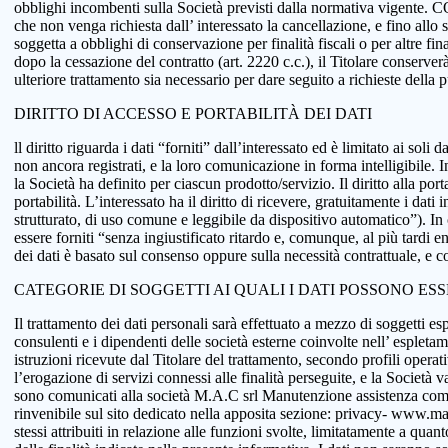
obblighi incombenti sulla Società previsti dalla normativa vigente.
che non venga richiesta dall’ interessato la cancellazione, e fino allo
soggetta a obblighi di conservazione per finalità fiscali o per altre fi
dopo la cessazione del contratto (art. 2220 c.c.), il Titolare conserve
ulteriore trattamento sia necessario per dare seguito a richieste della
DIRITTO DI ACCESSO E PORTABILITÀ DEI DATI
ll diritto riguarda i dati “forniti” dall’interessato ed è limitato ai sol
non ancora registrati, e la loro comunicazione in forma intelligibile. In
la Società ha definito per ciascun prodotto/servizio. Il diritto alla port
portabilità. L’interessato ha il diritto di ricevere, gratuitamente i d
strutturato, di uso comune e leggibile da dispositivo automatico”). In o
essere forniti “senza ingiustificato ritardo e, comunque, al più tardi e
dei dati è basato sul consenso oppure sulla necessità contrattuale, e co
CATEGORIE DI SOGGETTI AI QUALI I DATI POSSONO ES
Il trattamento dei dati personali sarà effettuato a mezzo di soggetti espr
consulenti e i dipendenti delle società esterne coinvolte nell’ espletame
istruzioni ricevute dal Titolare del trattamento, secondo profili operativi
l’erogazione di servizi connessi alle finalità perseguite, e la Società v
sono comunicati alla società M.A.C srl Manutenzione assistenza comput
rinvenibile sul sito dedicato nella apposita sezione: privacy- www.macsol
stessi attribuiti in relazione alle funzioni svolte, limitatamente a qu