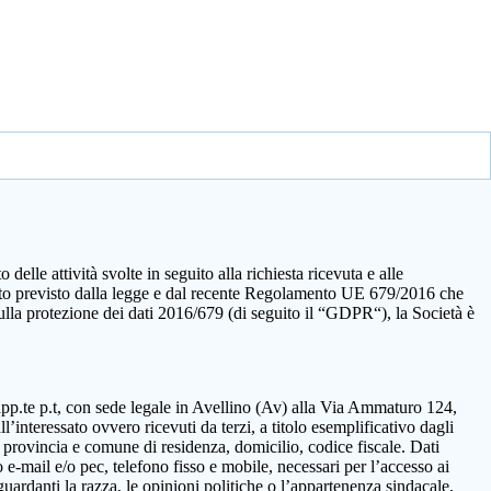
elle attività svolte in seguito alla richiesta ricevuta e alle
quanto previsto dalla legge e dal recente Regolamento UE 679/2016 che
sulla protezione dei dati 2016/679 (di seguito il “GDPR“), la Società è
rapp.te p.t, con sede legale in Avellino (Av) alla Via Ammaturo 124,
’interessato ovvero ricevuti da terzi, a titolo esemplificativo dagli
 provincia e comune di residenza, domicilio, codice fiscale. Dati
 e-mail e/o pec, telefono fisso e mobile, necessari per l’accesso ai
guardanti la razza, le opinioni politiche o l’appartenenza sindacale,