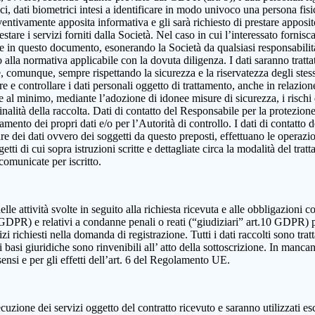
, dati biometrici intesi a identificare in modo univoco una persona fisica,
eventivamente apposita informativa e gli sarà richiesto di prestare apposi
estare i servizi forniti dalla Società. Nel caso in cui l’interessato fornis
ute in questo documento, esonerando la Società da qualsiasi responsabilità
lla normativa applicabile con la dovuta diligenza. I dati saranno trattat
e e, comunque, sempre rispettando la sicurezza e la riservatezza degli ste
dire e controllare i dati personali oggetto di trattamento, anche in relazio
re al minimo, mediante l’adozione di idonee misure di sicurezza, i rischi d
alità della raccolta. Dati di contatto del Responsabile per la protezione
ttamento dei propri dati e/o per l’Autorità di controllo. I dati di contatt
olare dei dati ovvero dei soggetti da questo preposti, effettuano le operazi
ggetti di cui sopra istruzioni scritte e dettagliate circa la modalità del t
 comunicate per iscritto.
elle attività svolte in seguito alla richiesta ricevuta e alle obbligazioni co
 9 GDPR) e relativi a condanne penali o reati (“giudiziari” art.10 GDPR) 
izi richiesti nella domanda di registrazione. Tutti i dati raccolti sono tra
 basi giuridiche sono rinvenibili all’ atto della sottoscrizione. In mancanza
sensi e per gli effetti dell’art. 6 del Regolamento UE.
cuzione dei servizi oggetto del contratto ricevuto e saranno utilizzati es