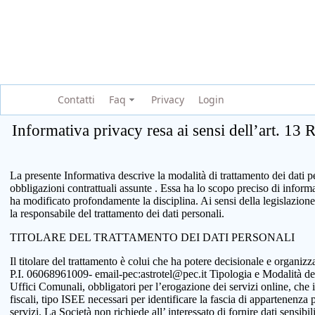
Contatti
Faq
Privacy
Login
Informativa privacy resa ai sensi dell’art. 13
La presente Informativa descrive la modalità di trattamento dei dati per
obbligazioni contrattuali assunte . Essa ha lo scopo preciso di infor
ha modificato profondamente la disciplina. Ai sensi della legislazione
la responsabile del trattamento dei dati personali.
TITOLARE DEL TRATTAMENTO DEI DATI PERSONALI
Il titolare del trattamento è colui che ha potere decisionale e organi
P.I. 06068961009- email-pec:astrotel@pec.it Tipologia e Modalità del tr
Uffici Comunali, obbligatori per l’erogazione dei servizi online, che 
fiscali, tipo ISEE necessari per identificare la fascia di appartenenza
servizi. La Società non richiede all’ interessato di fornire dati sensib