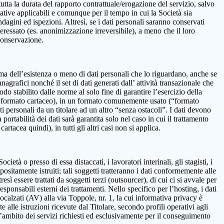
 la durata del rapporto contrattuale/erogazione del servizio, salvo
mative applicabili e comunque per il tempo in cui la Società sia
ndagini ed ispezioni. Altresì, se i dati personali saranno conservati
teressato (es. anonimizzazione irreversibile), a meno che il loro
 conservazione.
onferma dell’esistenza o meno di dati personali che lo riguardano, anche se
nagrafici nonché il set di dati generati dall’ attività transazionale che
iodo stabilito dalle norme al solo fine di garantire l’esercizio della
on in formato cartaceo), in un formato comunemente usato (“formato
ti personali da un titolare ad un altro “senza ostacoli”. I dati devono
ortabilità dei dati sarà garantita solo nel caso in cui il trattamento
tacea quindi), in tutti gli altri casi non si applica.
età o presso di essa distaccati, i lavoratori interinali, gli stagisti, i
positamente istruiti; tali soggetti tratteranno i dati conformemente alle
resì essere trattati da soggetti terzi (outsourcer), di cui ci si avvale per
esponsabili esterni dei trattamenti. Nello specifico per l’hosting, i dati
alzati (AV) alla via Toppole, nr. 1, la cui informativa privacy è
e alle istruzioni ricevute dal Titolare, secondo profili operativi agli
ll’ambito dei servizi richiesti ed esclusivamente per il conseguimento