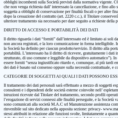
obblighi incombenti sulla Società previsti dalla normativa vigente.
che non venga richiesta dall’ interessato la cancellazione, e fino allo
soggetta a obblighi di conservazione per finalità fiscali o per altre fi
dopo la cessazione del contratto (art. 2220 c.c.), il Titolare conserve
ulteriore trattamento sia necessario per dare seguito a richieste della
DIRITTO DI ACCESSO E PORTABILITÀ DEI DATI
ll diritto riguarda i dati “forniti” dall’interessato ed è limitato ai sol
non ancora registrati, e la loro comunicazione in forma intelligibile. In
la Società ha definito per ciascun prodotto/servizio. Il diritto alla port
portabilità. L’interessato ha il diritto di ricevere, gratuitamente i d
strutturato, di uso comune e leggibile da dispositivo automatico”). In o
essere forniti “senza ingiustificato ritardo e, comunque, al più tardi e
dei dati è basato sul consenso oppure sulla necessità contrattuale, e co
CATEGORIE DI SOGGETTI AI QUALI I DATI POSSONO ES
Il trattamento dei dati personali sarà effettuato a mezzo di soggetti espr
consulenti e i dipendenti delle società esterne coinvolte nell’ espletame
istruzioni ricevute dal Titolare del trattamento, secondo profili operativi
l’erogazione di servizi connessi alle finalità perseguite, e la Società v
sono comunicati alla società M.A.C srl Manutenzione assistenza comput
rinvenibile sul sito dedicato nella apposita sezione: privacy- www.macsol
stessi attribuiti in relazione alle funzioni svolte, limitatamente a qu