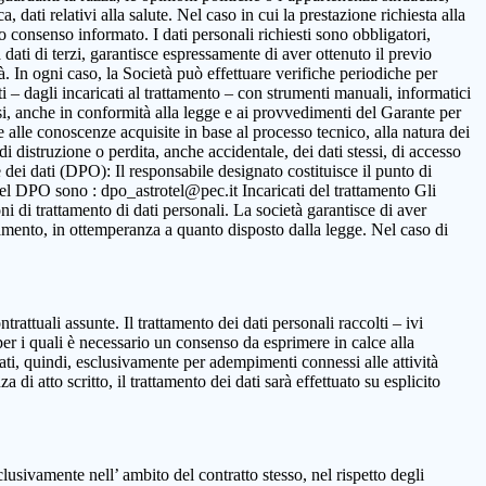
 dati relativi alla salute. Nel caso in cui la prestazione richiesta alla
to consenso informato. I dati personali richiesti sono obbligatori,
ca dati di terzi, garantisce espressamente di aver ottenuto il previo
. In ogni caso, la Società può effettuare verifiche periodiche per
i – dagli incaricati al trattamento – con strumenti manuali, informatici
ssi, anche in conformità alla legge e ai provvedimenti del Garante per
ne alle conoscenze acquisite in base al processo tecnico, alla natura dei
i distruzione o perdita, anche accidentale, dei dati stessi, di accesso
 dei dati (DPO): Il responsabile designato costituisce il punto di
o del DPO sono : dpo_astrotel@pec.it Incaricati del trattamento Gli
oni di trattamento di dati personali. La società garantisce di aver
rattamento, in ottemperanza a quanto disposto dalla legge. Nel caso di
ntrattuali assunte. Il trattamento dei dati personali raccolti – ivi
per i quali è necessario un consenso da esprimere in calce alla
ttati, quindi, esclusivamente per adempimenti connessi alle attività
 di atto scritto, il trattamento dei dati sarà effettuato su esplicito
clusivamente nell’ ambito del contratto stesso, nel rispetto degli