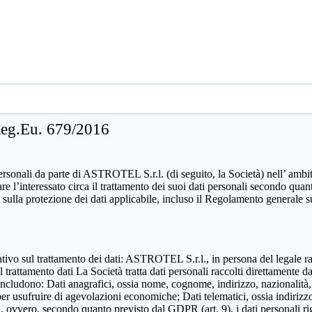
 Reg.Eu. 679/2016
sonali da parte di ASTROTEL S.r.l. (di seguito, la Società) nell’ ambito d
mare l’interessato circa il trattamento dei suoi dati personali secondo 
 sulla protezione dei dati applicabile, incluso il Regolamento generale 
zzativo sul trattamento dei dati: ASTROTEL S.r.l., in persona del legale 
attamento dati La Società tratta dati personali raccolti direttamente dall
includono: Dati anagrafici, ossia nome, cognome, indirizzo, nazionalità,
 per usufruire di agevolazioni economiche; Dati telematici, ossia indirizzo
ili, ovvero, secondo quanto previsto dal GDPR (art. 9), i dati personali ri