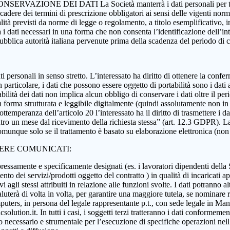
 CONSERVAZIONE DEI DATI La Società manterrà i dati personali per tutta
 scadere dei termini di prescrizione obbligatori ai sensi delle vigenti nor
nalità previsti da norme di legge o regolamento, a titolo esemplificativo, i
rà i dati necessari in una forma che non consenta l’identificazione dell’in
 pubblica autorità italiana pervenute prima della scadenza del periodo di
i dati personali in senso stretto. L’interessato ha diritto di ottenere la c
 particolare, i dati che possono essere oggetto di portabilità sono i dati a
abilità dei dati non implica alcun obbligo di conservare i dati oltre il per
ati in forma strutturata e leggibile digitalmente (quindi assolutamente n
ttemperanza dell’articolo 20 l’interessato ha il diritto di trasmettere i da
ntro un mese dal ricevimento della richiesta stessa” (art. 12.3 GDPR). La p
munque solo se il trattamento è basato su elaborazione elettronica (non car
SERE COMUNICATI:
essamente e specificamente designati (es. i lavoratori dipendenti della Soci
nto dei servizi/prodotti oggetto del contratto ) in qualità di incaricati ap
 agli stessi attribuiti in relazione alle funzioni svolte. I dati potranno alt
aluterà di volta in volta, per garantire una maggiore tutela, se nominare r
ers, in persona del legale rappresentante p.t., con sede legale in Manoc
ution.it. In tutti i casi, i soggetti terzi tratteranno i dati conformement
anto necessario e strumentale per l’esecuzione di specifiche operazioni ne