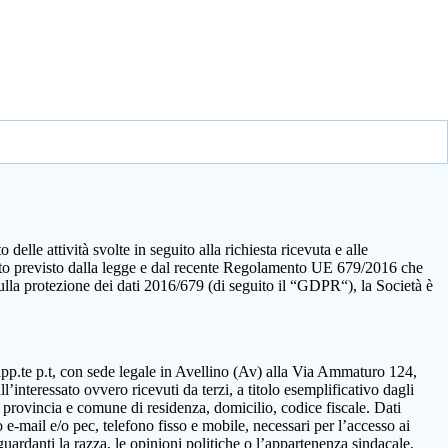
elle attività svolte in seguito alla richiesta ricevuta e alle
quanto previsto dalla legge e dal recente Regolamento UE 679/2016 che
sulla protezione dei dati 2016/679 (di seguito il “GDPR“), la Società è
rapp.te p.t, con sede legale in Avellino (Av) alla Via Ammaturo 124,
’interessato ovvero ricevuti da terzi, a titolo esemplificativo dagli
 provincia e comune di residenza, domicilio, codice fiscale. Dati
 e-mail e/o pec, telefono fisso e mobile, necessari per l’accesso ai
guardanti la razza, le opinioni politiche o l’appartenenza sindacale,