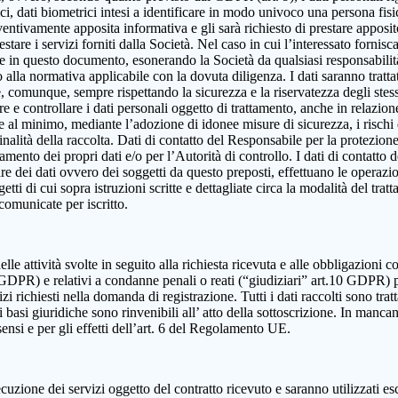
, dati biometrici intesi a identificare in modo univoco una persona fisica,
eventivamente apposita informativa e gli sarà richiesto di prestare apposi
estare i servizi forniti dalla Società. Nel caso in cui l’interessato fornis
ute in questo documento, esonerando la Società da qualsiasi responsabilità
lla normativa applicabile con la dovuta diligenza. I dati saranno trattat
e e, comunque, sempre rispettando la sicurezza e la riservatezza degli ste
dire e controllare i dati personali oggetto di trattamento, anche in relazio
re al minimo, mediante l’adozione di idonee misure di sicurezza, i rischi d
alità della raccolta. Dati di contatto del Responsabile per la protezione
ttamento dei propri dati e/o per l’Autorità di controllo. I dati di contatt
olare dei dati ovvero dei soggetti da questo preposti, effettuano le operazi
ggetti di cui sopra istruzioni scritte e dettagliate circa la modalità del t
 comunicate per iscritto.
elle attività svolte in seguito alla richiesta ricevuta e alle obbligazioni co
 9 GDPR) e relativi a condanne penali o reati (“giudiziari” art.10 GDPR) 
izi richiesti nella domanda di registrazione. Tutti i dati raccolti sono tra
 basi giuridiche sono rinvenibili all’ atto della sottoscrizione. In mancanza
sensi e per gli effetti dell’art. 6 del Regolamento UE.
cuzione dei servizi oggetto del contratto ricevuto e saranno utilizzati es