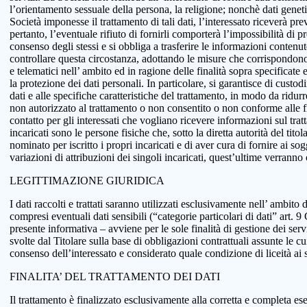
l’orientamento sessuale della persona, la religione; nonchè dati genetici
Società imponesse il trattamento di tali dati, l’interessato riceverà pr
pertanto, l’eventuale rifiuto di fornirli comporterà l’impossibilità di pr
consenso degli stessi e si obbliga a trasferire le informazioni conten
controllare questa circostanza, adottando le misure che corrispondono a
e telematici nell’ ambito ed in ragione delle finalità sopra specificat
la protezione dei dati personali. In particolare, si garantisce di custo
dati e alle specifiche caratteristiche del trattamento, in modo da ridur
non autorizzato al trattamento o non consentito o non conforme alle fin
contatto per gli interessati che vogliano ricevere informazioni sul tra
incaricati sono le persone fisiche che, sotto la diretta autorità del tit
nominato per iscritto i propri incaricati e di aver cura di fornire ai so
variazioni di attribuzioni dei singoli incaricati, quest’ultime verranno
LEGITTIMAZIONE GIURIDICA
I dati raccolti e trattati saranno utilizzati esclusivamente nell’ ambito d
compresi eventuali dati sensibili (“categorie particolari di dati” art.
presente informativa – avviene per le sole finalità di gestione dei serv
svolte dal Titolare sulla base di obbligazioni contrattuali assunte le cui
consenso dell’interessato e considerato quale condizione di liceità ai 
FINALITA’ DEL TRATTAMENTO DEI DATI
Il trattamento è finalizzato esclusivamente alla corretta e completa ese