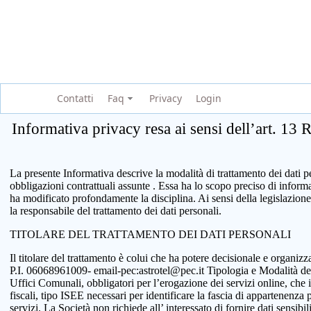
Contatti
Faq
Privacy
Login
Informativa privacy resa ai sensi dell’art. 13
La presente Informativa descrive la modalità di trattamento dei dati per
obbligazioni contrattuali assunte . Essa ha lo scopo preciso di infor
ha modificato profondamente la disciplina. Ai sensi della legislazione
la responsabile del trattamento dei dati personali.
TITOLARE DEL TRATTAMENTO DEI DATI PERSONALI
Il titolare del trattamento è colui che ha potere decisionale e organi
P.I. 06068961009- email-pec:astrotel@pec.it Tipologia e Modalità del tr
Uffici Comunali, obbligatori per l’erogazione dei servizi online, che 
fiscali, tipo ISEE necessari per identificare la fascia di appartenenza
servizi. La Società non richiede all’ interessato di fornire dati sensib