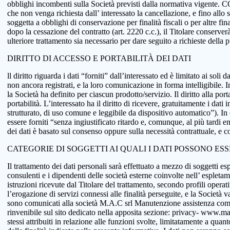
obblighi incombenti sulla Società previsti dalla normativa vigente.
che non venga richiesta dall’ interessato la cancellazione, e fino allo
soggetta a obblighi di conservazione per finalità fiscali o per altre fi
dopo la cessazione del contratto (art. 2220 c.c.), il Titolare conserve
ulteriore trattamento sia necessario per dare seguito a richieste della
DIRITTO DI ACCESSO E PORTABILITÀ DEI DATI
ll diritto riguarda i dati “forniti” dall’interessato ed è limitato ai sol
non ancora registrati, e la loro comunicazione in forma intelligibile. In
la Società ha definito per ciascun prodotto/servizio. Il diritto alla port
portabilità. L’interessato ha il diritto di ricevere, gratuitamente i d
strutturato, di uso comune e leggibile da dispositivo automatico”). In o
essere forniti “senza ingiustificato ritardo e, comunque, al più tardi e
dei dati è basato sul consenso oppure sulla necessità contrattuale, e co
CATEGORIE DI SOGGETTI AI QUALI I DATI POSSONO ES
Il trattamento dei dati personali sarà effettuato a mezzo di soggetti espr
consulenti e i dipendenti delle società esterne coinvolte nell’ espletame
istruzioni ricevute dal Titolare del trattamento, secondo profili operativi
l’erogazione di servizi connessi alle finalità perseguite, e la Società v
sono comunicati alla società M.A.C srl Manutenzione assistenza comput
rinvenibile sul sito dedicato nella apposita sezione: privacy- www.macsol
stessi attribuiti in relazione alle funzioni svolte, limitatamente a qu