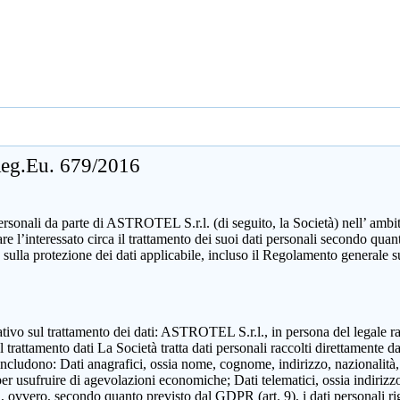
 Reg.Eu. 679/2016
sonali da parte di ASTROTEL S.r.l. (di seguito, la Società) nell’ ambito d
mare l’interessato circa il trattamento dei suoi dati personali secondo 
 sulla protezione dei dati applicabile, incluso il Regolamento generale 
zzativo sul trattamento dei dati: ASTROTEL S.r.l., in persona del legale 
attamento dati La Società tratta dati personali raccolti direttamente dall
includono: Dati anagrafici, ossia nome, cognome, indirizzo, nazionalità,
 per usufruire di agevolazioni economiche; Dati telematici, ossia indirizzo
ili, ovvero, secondo quanto previsto dal GDPR (art. 9), i dati personali ri