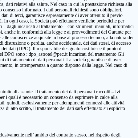
 dati relativi alla salute. Nel caso in cui la prestazione richiesta alla
to consenso informato. I dati personali richiesti sono obbligatori,
ca dati di terzi, garantisce espressamente di aver ottenuto il previo
. In ogni caso, la Società può effettuare verifiche periodiche per
i – dagli incaricati al trattamento – con strumenti manuali, informatici
ssi, anche in conformità alla legge e ai provvedimenti del Garante per
ne alle conoscenze acquisite in base al processo tecnico, alla natura dei
i distruzione o perdita, anche accidentale, dei dati stessi, di accesso
 dei dati (DPO): Il responsabile designato costituisce il punto di
o del DPO sono : dpo_astrotel@pec.it Incaricati del trattamento Gli
oni di trattamento di dati personali. La società garantisce di aver
rattamento, in ottemperanza a quanto disposto dalla legge. Nel caso di
ntrattuali assunte. Il trattamento dei dati personali raccolti – ivi
per i quali è necessario un consenso da esprimere in calce alla
ttati, quindi, esclusivamente per adempimenti connessi alle attività
 di atto scritto, il trattamento dei dati sarà effettuato su esplicito
clusivamente nell’ ambito del contratto stesso, nel rispetto degli