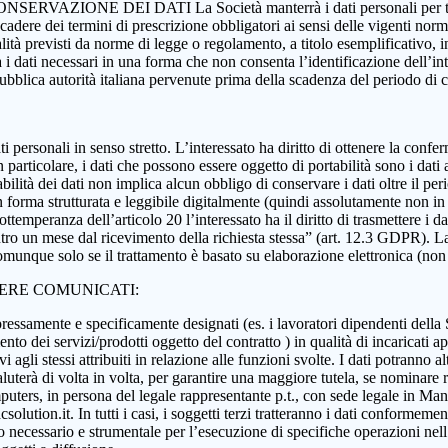
 CONSERVAZIONE DEI DATI La Società manterrà i dati personali per tutta
 scadere dei termini di prescrizione obbligatori ai sensi delle vigenti nor
nalità previsti da norme di legge o regolamento, a titolo esemplificativo, i
rà i dati necessari in una forma che non consenta l’identificazione dell’in
 pubblica autorità italiana pervenute prima della scadenza del periodo di
i dati personali in senso stretto. L’interessato ha diritto di ottenere la c
 particolare, i dati che possono essere oggetto di portabilità sono i dati a
abilità dei dati non implica alcun obbligo di conservare i dati oltre il per
ati in forma strutturata e leggibile digitalmente (quindi assolutamente n
ttemperanza dell’articolo 20 l’interessato ha il diritto di trasmettere i da
ntro un mese dal ricevimento della richiesta stessa” (art. 12.3 GDPR). La p
munque solo se il trattamento è basato su elaborazione elettronica (non car
SERE COMUNICATI:
essamente e specificamente designati (es. i lavoratori dipendenti della Soci
nto dei servizi/prodotti oggetto del contratto ) in qualità di incaricati ap
 agli stessi attribuiti in relazione alle funzioni svolte. I dati potranno alt
aluterà di volta in volta, per garantire una maggiore tutela, se nominare r
ers, in persona del legale rappresentante p.t., con sede legale in Manoc
ution.it. In tutti i casi, i soggetti terzi tratteranno i dati conformement
anto necessario e strumentale per l’esecuzione di specifiche operazioni ne