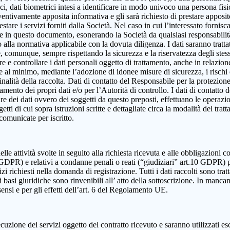
, dati biometrici intesi a identificare in modo univoco una persona fisica,
eventivamente apposita informativa e gli sarà richiesto di prestare apposi
estare i servizi forniti dalla Società. Nel caso in cui l’interessato fornis
ute in questo documento, esonerando la Società da qualsiasi responsabilità
lla normativa applicabile con la dovuta diligenza. I dati saranno trattat
e e, comunque, sempre rispettando la sicurezza e la riservatezza degli ste
dire e controllare i dati personali oggetto di trattamento, anche in relazio
re al minimo, mediante l’adozione di idonee misure di sicurezza, i rischi d
alità della raccolta. Dati di contatto del Responsabile per la protezione
ttamento dei propri dati e/o per l’Autorità di controllo. I dati di contatt
olare dei dati ovvero dei soggetti da questo preposti, effettuano le operazi
ggetti di cui sopra istruzioni scritte e dettagliate circa la modalità del t
 comunicate per iscritto.
elle attività svolte in seguito alla richiesta ricevuta e alle obbligazioni co
 9 GDPR) e relativi a condanne penali o reati (“giudiziari” art.10 GDPR) 
izi richiesti nella domanda di registrazione. Tutti i dati raccolti sono tra
 basi giuridiche sono rinvenibili all’ atto della sottoscrizione. In mancanza
sensi e per gli effetti dell’art. 6 del Regolamento UE.
cuzione dei servizi oggetto del contratto ricevuto e saranno utilizzati es