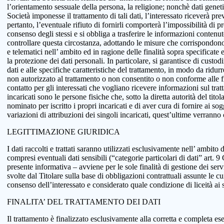
l’orientamento sessuale della persona, la religione; nonchè dati genetici
Società imponesse il trattamento di tali dati, l’interessato riceverà pr
pertanto, l’eventuale rifiuto di fornirli comporterà l’impossibilità di pr
consenso degli stessi e si obbliga a trasferire le informazioni conten
controllare questa circostanza, adottando le misure che corrispondono a
e telematici nell’ ambito ed in ragione delle finalità sopra specificat
la protezione dei dati personali. In particolare, si garantisce di custo
dati e alle specifiche caratteristiche del trattamento, in modo da ridur
non autorizzato al trattamento o non consentito o non conforme alle fin
contatto per gli interessati che vogliano ricevere informazioni sul tra
incaricati sono le persone fisiche che, sotto la diretta autorità del tit
nominato per iscritto i propri incaricati e di aver cura di fornire ai so
variazioni di attribuzioni dei singoli incaricati, quest’ultime verranno
LEGITTIMAZIONE GIURIDICA
I dati raccolti e trattati saranno utilizzati esclusivamente nell’ ambito d
compresi eventuali dati sensibili (“categorie particolari di dati” art.
presente informativa – avviene per le sole finalità di gestione dei serv
svolte dal Titolare sulla base di obbligazioni contrattuali assunte le cui
consenso dell’interessato e considerato quale condizione di liceità ai 
FINALITA’ DEL TRATTAMENTO DEI DATI
Il trattamento è finalizzato esclusivamente alla corretta e completa ese