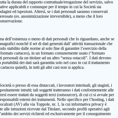
 la durata del rapporto contrattuale/erogazione del servizio, salvo
mative applicabili e comunque per il tempo in cui la Società sia
ndagini ed ispezioni. Altresì, se i dati personali saranno conservati
teressato (es. anonimizzazione irreversibile), a meno che il loro
 conservazione.
onferma dell’esistenza o meno di dati personali che lo riguardano, anche se
nagrafici nonché il set di dati generati dall’ attività transazionale che
iodo stabilito dalle norme al solo fine di garantire l’esercizio della
on in formato cartaceo), in un formato comunemente usato (“formato
ti personali da un titolare ad un altro “senza ostacoli”. I dati devono
ortabilità dei dati sarà garantita solo nel caso in cui il trattamento
tacea quindi), in tutti gli altri casi non si applica.
età o presso di essa distaccati, i lavoratori interinali, gli stagisti, i
positamente istruiti; tali soggetti tratteranno i dati conformemente alle
resì essere trattati da soggetti terzi (outsourcer), di cui ci si avvale per
esponsabili esterni dei trattamenti. Nello specifico per l’hosting, i dati
alzati (AV) alla via Toppole, nr. 1, la cui informativa privacy è
e alle istruzioni ricevute dal Titolare, secondo profili operativi agli
ll’ambito dei servizi richiesti ed esclusivamente per il conseguimento