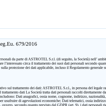
 Reg.Eu. 679/2016
sonali da parte di ASTROTEL S.r.l. (di seguito, la Società) nell’ ambito d
mare l’interessato circa il trattamento dei suoi dati personali secondo 
 sulla protezione dei dati applicabile, incluso il Regolamento generale 
zzativo sul trattamento dei dati: ASTROTEL S.r.l., in persona del legale 
attamento dati La Società tratta dati personali raccolti direttamente dall
includono: Dati anagrafici, ossia nome, cognome, indirizzo, nazionalità,
 per usufruire di agevolazioni economiche; Dati telematici, ossia indirizzo
ili, ovvero, secondo quanto previsto dal GDPR (art. 9), i dati personali ri