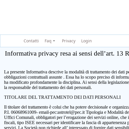
Contatti
Faq
Privacy
Login
Informativa privacy resa ai sensi dell’art. 13
La presente Informativa descrive la modalità di trattamento dei dati per
obbligazioni contrattuali assunte . Essa ha lo scopo preciso di infor
ha modificato profondamente la disciplina. Ai sensi della legislazione
la responsabile del trattamento dei dati personali.
TITOLARE DEL TRATTAMENTO DEI DATI PERSONALI
Il titolare del trattamento è colui che ha potere decisionale e organi
P.I. 06068961009- email-pec:astrotel@pec.it Tipologia e Modalità del tr
Uffici Comunali, obbligatori per l’erogazione dei servizi online, che 
fiscali, tipo ISEE necessari per identificare la fascia di appartenenza
servizi. La Società non richiede all’ interessato di fornire dati sensib