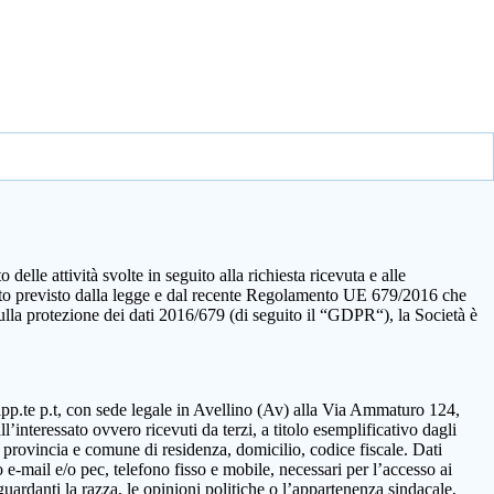
elle attività svolte in seguito alla richiesta ricevuta e alle
quanto previsto dalla legge e dal recente Regolamento UE 679/2016 che
sulla protezione dei dati 2016/679 (di seguito il “GDPR“), la Società è
rapp.te p.t, con sede legale in Avellino (Av) alla Via Ammaturo 124,
’interessato ovvero ricevuti da terzi, a titolo esemplificativo dagli
 provincia e comune di residenza, domicilio, codice fiscale. Dati
 e-mail e/o pec, telefono fisso e mobile, necessari per l’accesso ai
guardanti la razza, le opinioni politiche o l’appartenenza sindacale,