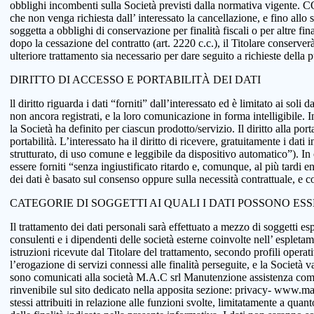
obblighi incombenti sulla Società previsti dalla normativa vigente.
che non venga richiesta dall’ interessato la cancellazione, e fino allo
soggetta a obblighi di conservazione per finalità fiscali o per altre fi
dopo la cessazione del contratto (art. 2220 c.c.), il Titolare conserve
ulteriore trattamento sia necessario per dare seguito a richieste della
DIRITTO DI ACCESSO E PORTABILITÀ DEI DATI
ll diritto riguarda i dati “forniti” dall’interessato ed è limitato ai sol
non ancora registrati, e la loro comunicazione in forma intelligibile. In
la Società ha definito per ciascun prodotto/servizio. Il diritto alla port
portabilità. L’interessato ha il diritto di ricevere, gratuitamente i d
strutturato, di uso comune e leggibile da dispositivo automatico”). In o
essere forniti “senza ingiustificato ritardo e, comunque, al più tardi e
dei dati è basato sul consenso oppure sulla necessità contrattuale, e co
CATEGORIE DI SOGGETTI AI QUALI I DATI POSSONO ES
Il trattamento dei dati personali sarà effettuato a mezzo di soggetti espr
consulenti e i dipendenti delle società esterne coinvolte nell’ espletame
istruzioni ricevute dal Titolare del trattamento, secondo profili operativi
l’erogazione di servizi connessi alle finalità perseguite, e la Società v
sono comunicati alla società M.A.C srl Manutenzione assistenza comput
rinvenibile sul sito dedicato nella apposita sezione: privacy- www.macsol
stessi attribuiti in relazione alle funzioni svolte, limitatamente a qu