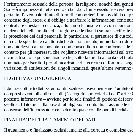
l’orientamento sessuale della persona, la religione; nonchè dati genetici
Società imponesse il trattamento di tali dati, l’interessato riceverà pr
pertanto, l’eventuale rifiuto di fornirli comporterà l’impossibilità di pr
consenso degli stessi e si obbliga a trasferire le informazioni conten
controllare questa circostanza, adottando le misure che corrispondono a
e telematici nell’ ambito ed in ragione delle finalità sopra specificat
la protezione dei dati personali. In particolare, si garantisce di custo
dati e alle specifiche caratteristiche del trattamento, in modo da ridur
non autorizzato al trattamento o non consentito o non conforme alle fin
contatto per gli interessati che vogliano ricevere informazioni sul tra
incaricati sono le persone fisiche che, sotto la diretta autorità del tit
nominato per iscritto i propri incaricati e di aver cura di fornire ai so
variazioni di attribuzioni dei singoli incaricati, quest’ultime verranno
LEGITTIMAZIONE GIURIDICA
I dati raccolti e trattati saranno utilizzati esclusivamente nell’ ambito d
compresi eventuali dati sensibili (“categorie particolari di dati” art.
presente informativa – avviene per le sole finalità di gestione dei serv
svolte dal Titolare sulla base di obbligazioni contrattuali assunte le cui
consenso dell’interessato e considerato quale condizione di liceità ai 
FINALITA’ DEL TRATTAMENTO DEI DATI
Il trattamento è finalizzato esclusivamente alla corretta e completa ese