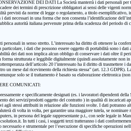
 CONSERVAZIONE DEI DATI La Società manterrà i dati personali per tutta
 scadere dei termini di prescrizione obbligatori ai sensi delle vigenti nor
nalità previsti da norme di legge o regolamento, a titolo esemplificativo, i
rà i dati necessari in una forma che non consenta l’identificazione dell’in
 pubblica autorità italiana pervenute prima della scadenza del periodo di
i dati personali in senso stretto. L’interessato ha diritto di ottenere la c
 particolare, i dati che possono essere oggetto di portabilità sono i dati a
abilità dei dati non implica alcun obbligo di conservare i dati oltre il per
ati in forma strutturata e leggibile digitalmente (quindi assolutamente n
ttemperanza dell’articolo 20 l’interessato ha il diritto di trasmettere i da
ntro un mese dal ricevimento della richiesta stessa” (art. 12.3 GDPR). La p
munque solo se il trattamento è basato su elaborazione elettronica (non car
SERE COMUNICATI:
essamente e specificamente designati (es. i lavoratori dipendenti della Soci
nto dei servizi/prodotti oggetto del contratto ) in qualità di incaricati ap
 agli stessi attribuiti in relazione alle funzioni svolte. I dati potranno alt
aluterà di volta in volta, per garantire una maggiore tutela, se nominare r
ers, in persona del legale rappresentante p.t., con sede legale in Manoc
ution.it. In tutti i casi, i soggetti terzi tratteranno i dati conformement
anto necessario e strumentale per l’esecuzione di specifiche operazioni ne