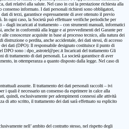
 dati relativi alla salute. Nel caso in cui la prestazione richiesta alla
to consenso informato. I dati personali richiesti sono obbligatori,
ca dati di terzi, garantisce espressamente di aver ottenuto il previo
. In ogni caso, la Società può effettuare verifiche periodiche per
i – dagli incaricati al trattamento – con strumenti manuali, informatici
ssi, anche in conformità alla legge e ai provvedimenti del Garante per
ne alle conoscenze acquisite in base al processo tecnico, alla natura dei
i distruzione o perdita, anche accidentale, dei dati stessi, di accesso
 dei dati (DPO): Il responsabile designato costituisce il punto di
o del DPO sono : dpo_astrotel@pec.it Incaricati del trattamento Gli
oni di trattamento di dati personali. La società garantisce di aver
rattamento, in ottemperanza a quanto disposto dalla legge. Nel caso di
ntrattuali assunte. Il trattamento dei dati personali raccolti – ivi
per i quali è necessario un consenso da esprimere in calce alla
ttati, quindi, esclusivamente per adempimenti connessi alle attività
 di atto scritto, il trattamento dei dati sarà effettuato su esplicito
clusivamente nell’ ambito del contratto stesso, nel rispetto degli