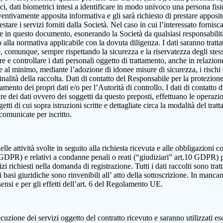
, dati biometrici intesi a identificare in modo univoco una persona fisica,
eventivamente apposita informativa e gli sarà richiesto di prestare apposi
estare i servizi forniti dalla Società. Nel caso in cui l’interessato fornis
ute in questo documento, esonerando la Società da qualsiasi responsabilità
lla normativa applicabile con la dovuta diligenza. I dati saranno trattat
e e, comunque, sempre rispettando la sicurezza e la riservatezza degli ste
dire e controllare i dati personali oggetto di trattamento, anche in relazio
re al minimo, mediante l’adozione di idonee misure di sicurezza, i rischi d
alità della raccolta. Dati di contatto del Responsabile per la protezione
ttamento dei propri dati e/o per l’Autorità di controllo. I dati di contatt
olare dei dati ovvero dei soggetti da questo preposti, effettuano le operazi
ggetti di cui sopra istruzioni scritte e dettagliate circa la modalità del t
 comunicate per iscritto.
elle attività svolte in seguito alla richiesta ricevuta e alle obbligazioni co
 9 GDPR) e relativi a condanne penali o reati (“giudiziari” art.10 GDPR) 
izi richiesti nella domanda di registrazione. Tutti i dati raccolti sono tra
 basi giuridiche sono rinvenibili all’ atto della sottoscrizione. In mancanza
sensi e per gli effetti dell’art. 6 del Regolamento UE.
cuzione dei servizi oggetto del contratto ricevuto e saranno utilizzati es