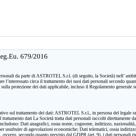
 Reg.Eu. 679/2016
sonali da parte di ASTROTEL S.r.l. (di seguito, la Società) nell’ ambito d
mare l’interessato circa il trattamento dei suoi dati personali secondo 
 sulla protezione dei dati applicabile, incluso il Regolamento generale 
zzativo sul trattamento dei dati: ASTROTEL S.r.l., in persona del legale 
attamento dati La Società tratta dati personali raccolti direttamente dall
includono: Dati anagrafici, ossia nome, cognome, indirizzo, nazionalità,
 per usufruire di agevolazioni economiche; Dati telematici, ossia indirizzo
ili, ovvero, secondo quanto previsto dal GDPR (art. 9), i dati personali ri