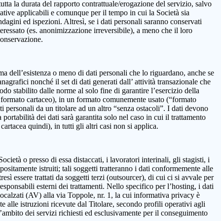
 la durata del rapporto contrattuale/erogazione del servizio, salvo
mative applicabili e comunque per il tempo in cui la Società sia
ndagini ed ispezioni. Altresì, se i dati personali saranno conservati
teressato (es. anonimizzazione irreversibile), a meno che il loro
 conservazione.
onferma dell’esistenza o meno di dati personali che lo riguardano, anche se
nagrafici nonché il set di dati generati dall’ attività transazionale che
iodo stabilito dalle norme al solo fine di garantire l’esercizio della
on in formato cartaceo), in un formato comunemente usato (“formato
ti personali da un titolare ad un altro “senza ostacoli”. I dati devono
ortabilità dei dati sarà garantita solo nel caso in cui il trattamento
tacea quindi), in tutti gli altri casi non si applica.
età o presso di essa distaccati, i lavoratori interinali, gli stagisti, i
positamente istruiti; tali soggetti tratteranno i dati conformemente alle
resì essere trattati da soggetti terzi (outsourcer), di cui ci si avvale per
esponsabili esterni dei trattamenti. Nello specifico per l’hosting, i dati
alzati (AV) alla via Toppole, nr. 1, la cui informativa privacy è
e alle istruzioni ricevute dal Titolare, secondo profili operativi agli
ll’ambito dei servizi richiesti ed esclusivamente per il conseguimento