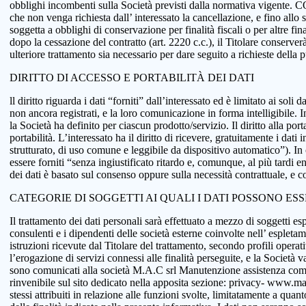
obblighi incombenti sulla Società previsti dalla normativa vigente.
che non venga richiesta dall’ interessato la cancellazione, e fino allo
soggetta a obblighi di conservazione per finalità fiscali o per altre fi
dopo la cessazione del contratto (art. 2220 c.c.), il Titolare conserve
ulteriore trattamento sia necessario per dare seguito a richieste della
DIRITTO DI ACCESSO E PORTABILITÀ DEI DATI
ll diritto riguarda i dati “forniti” dall’interessato ed è limitato ai sol
non ancora registrati, e la loro comunicazione in forma intelligibile. In
la Società ha definito per ciascun prodotto/servizio. Il diritto alla port
portabilità. L’interessato ha il diritto di ricevere, gratuitamente i d
strutturato, di uso comune e leggibile da dispositivo automatico”). In o
essere forniti “senza ingiustificato ritardo e, comunque, al più tardi e
dei dati è basato sul consenso oppure sulla necessità contrattuale, e co
CATEGORIE DI SOGGETTI AI QUALI I DATI POSSONO ES
Il trattamento dei dati personali sarà effettuato a mezzo di soggetti espr
consulenti e i dipendenti delle società esterne coinvolte nell’ espletame
istruzioni ricevute dal Titolare del trattamento, secondo profili operativi
l’erogazione di servizi connessi alle finalità perseguite, e la Società v
sono comunicati alla società M.A.C srl Manutenzione assistenza comput
rinvenibile sul sito dedicato nella apposita sezione: privacy- www.macsol
stessi attribuiti in relazione alle funzioni svolte, limitatamente a qu