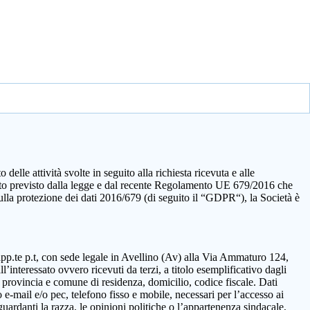
elle attività svolte in seguito alla richiesta ricevuta e alle
quanto previsto dalla legge e dal recente Regolamento UE 679/2016 che
sulla protezione dei dati 2016/679 (di seguito il “GDPR“), la Società è
rapp.te p.t, con sede legale in Avellino (Av) alla Via Ammaturo 124,
’interessato ovvero ricevuti da terzi, a titolo esemplificativo dagli
 provincia e comune di residenza, domicilio, codice fiscale. Dati
 e-mail e/o pec, telefono fisso e mobile, necessari per l’accesso ai
guardanti la razza, le opinioni politiche o l’appartenenza sindacale,