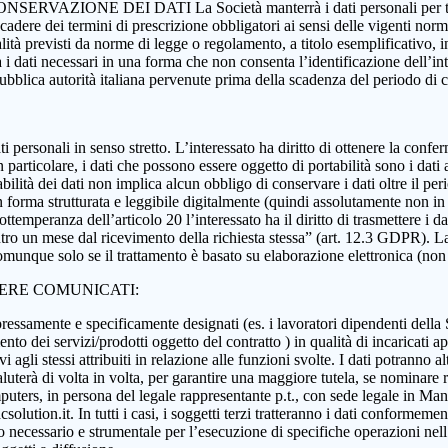
 CONSERVAZIONE DEI DATI La Società manterrà i dati personali per tutta
 scadere dei termini di prescrizione obbligatori ai sensi delle vigenti nor
nalità previsti da norme di legge o regolamento, a titolo esemplificativo, i
rà i dati necessari in una forma che non consenta l’identificazione dell’in
 pubblica autorità italiana pervenute prima della scadenza del periodo di
i dati personali in senso stretto. L’interessato ha diritto di ottenere la c
 particolare, i dati che possono essere oggetto di portabilità sono i dati a
abilità dei dati non implica alcun obbligo di conservare i dati oltre il per
ati in forma strutturata e leggibile digitalmente (quindi assolutamente n
ttemperanza dell’articolo 20 l’interessato ha il diritto di trasmettere i da
ntro un mese dal ricevimento della richiesta stessa” (art. 12.3 GDPR). La p
munque solo se il trattamento è basato su elaborazione elettronica (non car
SERE COMUNICATI:
essamente e specificamente designati (es. i lavoratori dipendenti della Soci
nto dei servizi/prodotti oggetto del contratto ) in qualità di incaricati ap
 agli stessi attribuiti in relazione alle funzioni svolte. I dati potranno alt
aluterà di volta in volta, per garantire una maggiore tutela, se nominare r
ers, in persona del legale rappresentante p.t., con sede legale in Manoc
ution.it. In tutti i casi, i soggetti terzi tratteranno i dati conformement
anto necessario e strumentale per l’esecuzione di specifiche operazioni ne