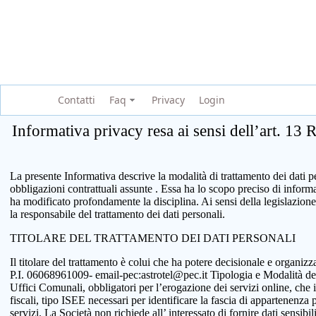
Contatti
Faq
Privacy
Login
Informativa privacy resa ai sensi dell’art. 13
La presente Informativa descrive la modalità di trattamento dei dati per
obbligazioni contrattuali assunte . Essa ha lo scopo preciso di infor
ha modificato profondamente la disciplina. Ai sensi della legislazione
la responsabile del trattamento dei dati personali.
TITOLARE DEL TRATTAMENTO DEI DATI PERSONALI
Il titolare del trattamento è colui che ha potere decisionale e organi
P.I. 06068961009- email-pec:astrotel@pec.it Tipologia e Modalità del tr
Uffici Comunali, obbligatori per l’erogazione dei servizi online, che 
fiscali, tipo ISEE necessari per identificare la fascia di appartenenza
servizi. La Società non richiede all’ interessato di fornire dati sensib