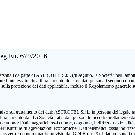
 Reg.Eu. 679/2016
sonali da parte di ASTROTEL S.r.l. (di seguito, la Società) nell’ ambito d
mare l’interessato circa il trattamento dei suoi dati personali secondo 
 sulla protezione dei dati applicabile, incluso il Regolamento generale 
zzativo sul trattamento dei dati: ASTROTEL S.r.l., in persona del legale 
attamento dati La Società tratta dati personali raccolti direttamente dall
includono: Dati anagrafici, ossia nome, cognome, indirizzo, nazionalità,
 per usufruire di agevolazioni economiche; Dati telematici, ossia indirizzo
ili, ovvero, secondo quanto previsto dal GDPR (art. 9), i dati personali ri