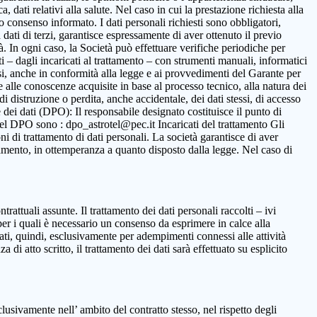
 dati relativi alla salute. Nel caso in cui la prestazione richiesta alla
to consenso informato. I dati personali richiesti sono obbligatori,
ca dati di terzi, garantisce espressamente di aver ottenuto il previo
. In ogni caso, la Società può effettuare verifiche periodiche per
i – dagli incaricati al trattamento – con strumenti manuali, informatici
ssi, anche in conformità alla legge e ai provvedimenti del Garante per
ne alle conoscenze acquisite in base al processo tecnico, alla natura dei
i distruzione o perdita, anche accidentale, dei dati stessi, di accesso
 dei dati (DPO): Il responsabile designato costituisce il punto di
o del DPO sono : dpo_astrotel@pec.it Incaricati del trattamento Gli
oni di trattamento di dati personali. La società garantisce di aver
rattamento, in ottemperanza a quanto disposto dalla legge. Nel caso di
ntrattuali assunte. Il trattamento dei dati personali raccolti – ivi
per i quali è necessario un consenso da esprimere in calce alla
ttati, quindi, esclusivamente per adempimenti connessi alle attività
 di atto scritto, il trattamento dei dati sarà effettuato su esplicito
clusivamente nell’ ambito del contratto stesso, nel rispetto degli