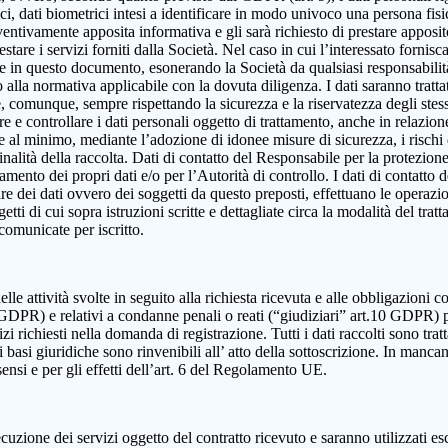
, dati biometrici intesi a identificare in modo univoco una persona fisica,
eventivamente apposita informativa e gli sarà richiesto di prestare apposi
estare i servizi forniti dalla Società. Nel caso in cui l’interessato fornis
ute in questo documento, esonerando la Società da qualsiasi responsabilità
lla normativa applicabile con la dovuta diligenza. I dati saranno trattat
e e, comunque, sempre rispettando la sicurezza e la riservatezza degli ste
dire e controllare i dati personali oggetto di trattamento, anche in relazio
re al minimo, mediante l’adozione di idonee misure di sicurezza, i rischi d
alità della raccolta. Dati di contatto del Responsabile per la protezione
ttamento dei propri dati e/o per l’Autorità di controllo. I dati di contatt
olare dei dati ovvero dei soggetti da questo preposti, effettuano le operazi
ggetti di cui sopra istruzioni scritte e dettagliate circa la modalità del t
 comunicate per iscritto.
elle attività svolte in seguito alla richiesta ricevuta e alle obbligazioni co
 9 GDPR) e relativi a condanne penali o reati (“giudiziari” art.10 GDPR) 
izi richiesti nella domanda di registrazione. Tutti i dati raccolti sono tra
 basi giuridiche sono rinvenibili all’ atto della sottoscrizione. In mancanza
sensi e per gli effetti dell’art. 6 del Regolamento UE.
cuzione dei servizi oggetto del contratto ricevuto e saranno utilizzati es