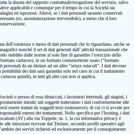
 la durata del rapporto contrattuale/erogazione del servizio, salvo
mative applicabili e comunque per il tempo in cui la Società sia
ndagini ed ispezioni. Altresì, se i dati personali saranno conservati
teressato (es. anonimizzazione irreversibile), a meno che il loro
 conservazione.
onferma dell’esistenza o meno di dati personali che lo riguardano, anche se
nagrafici nonché il set di dati generati dall’ attività transazionale che
iodo stabilito dalle norme al solo fine di garantire l’esercizio della
on in formato cartaceo), in un formato comunemente usato (“formato
ti personali da un titolare ad un altro “senza ostacoli”. I dati devono
ortabilità dei dati sarà garantita solo nel caso in cui il trattamento
tacea quindi), in tutti gli altri casi non si applica.
età o presso di essa distaccati, i lavoratori interinali, gli stagisti, i
positamente istruiti; tali soggetti tratteranno i dati conformemente alle
resì essere trattati da soggetti terzi (outsourcer), di cui ci si avvale per
esponsabili esterni dei trattamenti. Nello specifico per l’hosting, i dati
alzati (AV) alla via Toppole, nr. 1, la cui informativa privacy è
e alle istruzioni ricevute dal Titolare, secondo profili operativi agli
ll’ambito dei servizi richiesti ed esclusivamente per il conseguimento