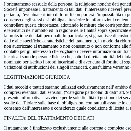
l’orientamento sessuale della persona, la religione; nonchè dati genetici
Società imponesse il trattamento di tali dati, l’interessato riceverà pr
pertanto, l’eventuale rifiuto di fornirli comporterà l’impossibilità di pr
consenso degli stessi e si obbliga a trasferire le informazioni conten
controllare questa circostanza, adottando le misure che corrispondono a
e telematici nell’ ambito ed in ragione delle finalità sopra specificat
la protezione dei dati personali. In particolare, si garantisce di custo
dati e alle specifiche caratteristiche del trattamento, in modo da ridur
non autorizzato al trattamento o non consentito o non conforme alle fin
contatto per gli interessati che vogliano ricevere informazioni sul tra
incaricati sono le persone fisiche che, sotto la diretta autorità del tit
nominato per iscritto i propri incaricati e di aver cura di fornire ai so
variazioni di attribuzioni dei singoli incaricati, quest’ultime verranno
LEGITTIMAZIONE GIURIDICA
I dati raccolti e trattati saranno utilizzati esclusivamente nell’ ambito d
compresi eventuali dati sensibili (“categorie particolari di dati” art.
presente informativa – avviene per le sole finalità di gestione dei serv
svolte dal Titolare sulla base di obbligazioni contrattuali assunte le cui
consenso dell’interessato e considerato quale condizione di liceità ai 
FINALITA’ DEL TRATTAMENTO DEI DATI
Il trattamento è finalizzato esclusivamente alla corretta e completa ese