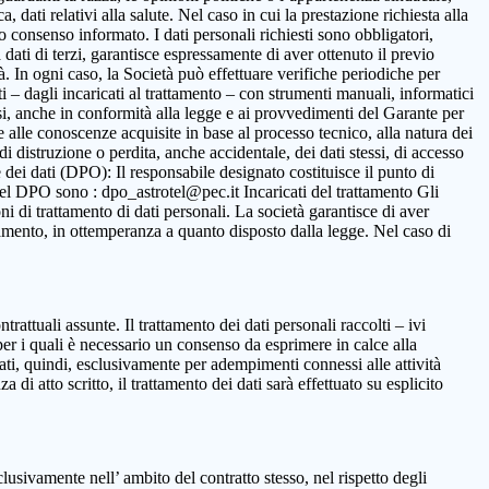
 dati relativi alla salute. Nel caso in cui la prestazione richiesta alla
to consenso informato. I dati personali richiesti sono obbligatori,
ca dati di terzi, garantisce espressamente di aver ottenuto il previo
. In ogni caso, la Società può effettuare verifiche periodiche per
i – dagli incaricati al trattamento – con strumenti manuali, informatici
ssi, anche in conformità alla legge e ai provvedimenti del Garante per
ne alle conoscenze acquisite in base al processo tecnico, alla natura dei
i distruzione o perdita, anche accidentale, dei dati stessi, di accesso
 dei dati (DPO): Il responsabile designato costituisce il punto di
o del DPO sono : dpo_astrotel@pec.it Incaricati del trattamento Gli
oni di trattamento di dati personali. La società garantisce di aver
rattamento, in ottemperanza a quanto disposto dalla legge. Nel caso di
ntrattuali assunte. Il trattamento dei dati personali raccolti – ivi
per i quali è necessario un consenso da esprimere in calce alla
ttati, quindi, esclusivamente per adempimenti connessi alle attività
 di atto scritto, il trattamento dei dati sarà effettuato su esplicito
clusivamente nell’ ambito del contratto stesso, nel rispetto degli