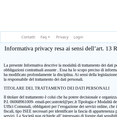
Contatti
Faq
Privacy
Login
Informativa privacy resa ai sensi dell’art. 13
La presente Informativa descrive la modalità di trattamento dei dati per
obbligazioni contrattuali assunte . Essa ha lo scopo preciso di infor
ha modificato profondamente la disciplina. Ai sensi della legislazione
la responsabile del trattamento dei dati personali.
TITOLARE DEL TRATTAMENTO DEI DATI PERSONALI
Il titolare del trattamento è colui che ha potere decisionale e organi
P.I. 06068961009- email-pec:astrotel@pec.it Tipologia e Modalità del tr
Uffici Comunali, obbligatori per l’erogazione dei servizi online, che 
fiscali, tipo ISEE necessari per identificare la fascia di appartenenza
servizi. La Società non richiede all’ interessato di fornire dati sensib