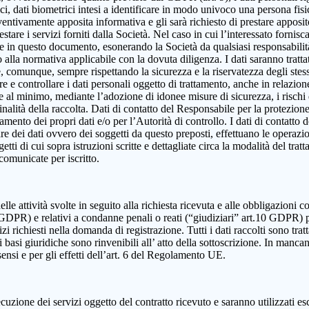
, dati biometrici intesi a identificare in modo univoco una persona fisica,
eventivamente apposita informativa e gli sarà richiesto di prestare apposi
estare i servizi forniti dalla Società. Nel caso in cui l’interessato fornis
ute in questo documento, esonerando la Società da qualsiasi responsabilità
lla normativa applicabile con la dovuta diligenza. I dati saranno trattat
e e, comunque, sempre rispettando la sicurezza e la riservatezza degli ste
dire e controllare i dati personali oggetto di trattamento, anche in relazio
re al minimo, mediante l’adozione di idonee misure di sicurezza, i rischi d
alità della raccolta. Dati di contatto del Responsabile per la protezione
ttamento dei propri dati e/o per l’Autorità di controllo. I dati di contatt
olare dei dati ovvero dei soggetti da questo preposti, effettuano le operazi
ggetti di cui sopra istruzioni scritte e dettagliate circa la modalità del t
 comunicate per iscritto.
elle attività svolte in seguito alla richiesta ricevuta e alle obbligazioni co
 9 GDPR) e relativi a condanne penali o reati (“giudiziari” art.10 GDPR) 
izi richiesti nella domanda di registrazione. Tutti i dati raccolti sono tra
 basi giuridiche sono rinvenibili all’ atto della sottoscrizione. In mancanza
sensi e per gli effetti dell’art. 6 del Regolamento UE.
cuzione dei servizi oggetto del contratto ricevuto e saranno utilizzati es