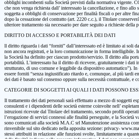
obblighi incombenti sulla Società previsti dalla normativa vigente.
che non venga richiesta dall’ interessato la cancellazione, e fino allo
soggetta a obblighi di conservazione per finalità fiscali o per altre fi
dopo la cessazione del contratto (art. 2220 c.c.), il Titolare conserve
ulteriore trattamento sia necessario per dare seguito a richieste della
DIRITTO DI ACCESSO E PORTABILITÀ DEI DATI
ll diritto riguarda i dati “forniti” dall’interessato ed è limitato ai sol
non ancora registrati, e la loro comunicazione in forma intelligibile. In
la Società ha definito per ciascun prodotto/servizio. Il diritto alla port
portabilità. L’interessato ha il diritto di ricevere, gratuitamente i d
strutturato, di uso comune e leggibile da dispositivo automatico”). In o
essere forniti “senza ingiustificato ritardo e, comunque, al più tardi e
dei dati è basato sul consenso oppure sulla necessità contrattuale, e co
CATEGORIE DI SOGGETTI AI QUALI I DATI POSSONO ES
Il trattamento dei dati personali sarà effettuato a mezzo di soggetti espr
consulenti e i dipendenti delle società esterne coinvolte nell’ espletame
istruzioni ricevute dal Titolare del trattamento, secondo profili operativi
l’erogazione di servizi connessi alle finalità perseguite, e la Società v
sono comunicati alla società M.A.C srl Manutenzione assistenza comput
rinvenibile sul sito dedicato nella apposita sezione: privacy- www.macsol
stessi attribuiti in relazione alle funzioni svolte, limitatamente a qu