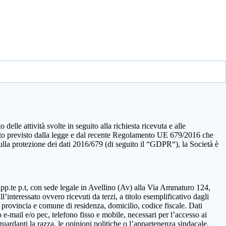
elle attività svolte in seguito alla richiesta ricevuta e alle
quanto previsto dalla legge e dal recente Regolamento UE 679/2016 che
sulla protezione dei dati 2016/679 (di seguito il “GDPR“), la Società è
rapp.te p.t, con sede legale in Avellino (Av) alla Via Ammaturo 124,
’interessato ovvero ricevuti da terzi, a titolo esemplificativo dagli
 provincia e comune di residenza, domicilio, codice fiscale. Dati
 e-mail e/o pec, telefono fisso e mobile, necessari per l’accesso ai
guardanti la razza, le opinioni politiche o l’appartenenza sindacale,