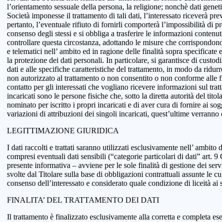
l’orientamento sessuale della persona, la religione; nonchè dati genetici
Società imponesse il trattamento di tali dati, l’interessato riceverà pr
pertanto, l’eventuale rifiuto di fornirli comporterà l’impossibilità di pr
consenso degli stessi e si obbliga a trasferire le informazioni conten
controllare questa circostanza, adottando le misure che corrispondono a
e telematici nell’ ambito ed in ragione delle finalità sopra specificat
la protezione dei dati personali. In particolare, si garantisce di custo
dati e alle specifiche caratteristiche del trattamento, in modo da ridur
non autorizzato al trattamento o non consentito o non conforme alle fin
contatto per gli interessati che vogliano ricevere informazioni sul tra
incaricati sono le persone fisiche che, sotto la diretta autorità del tit
nominato per iscritto i propri incaricati e di aver cura di fornire ai so
variazioni di attribuzioni dei singoli incaricati, quest’ultime verranno
LEGITTIMAZIONE GIURIDICA
I dati raccolti e trattati saranno utilizzati esclusivamente nell’ ambito d
compresi eventuali dati sensibili (“categorie particolari di dati” art.
presente informativa – avviene per le sole finalità di gestione dei serv
svolte dal Titolare sulla base di obbligazioni contrattuali assunte le cui
consenso dell’interessato e considerato quale condizione di liceità ai 
FINALITA’ DEL TRATTAMENTO DEI DATI
Il trattamento è finalizzato esclusivamente alla corretta e completa ese