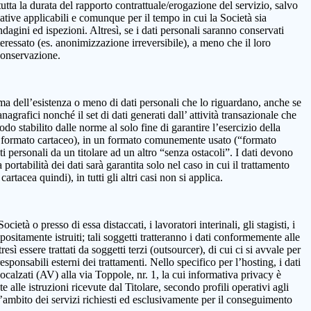
 la durata del rapporto contrattuale/erogazione del servizio, salvo
mative applicabili e comunque per il tempo in cui la Società sia
ndagini ed ispezioni. Altresì, se i dati personali saranno conservati
teressato (es. anonimizzazione irreversibile), a meno che il loro
 conservazione.
onferma dell’esistenza o meno di dati personali che lo riguardano, anche se
nagrafici nonché il set di dati generati dall’ attività transazionale che
iodo stabilito dalle norme al solo fine di garantire l’esercizio della
on in formato cartaceo), in un formato comunemente usato (“formato
ti personali da un titolare ad un altro “senza ostacoli”. I dati devono
ortabilità dei dati sarà garantita solo nel caso in cui il trattamento
tacea quindi), in tutti gli altri casi non si applica.
età o presso di essa distaccati, i lavoratori interinali, gli stagisti, i
positamente istruiti; tali soggetti tratteranno i dati conformemente alle
resì essere trattati da soggetti terzi (outsourcer), di cui ci si avvale per
esponsabili esterni dei trattamenti. Nello specifico per l’hosting, i dati
alzati (AV) alla via Toppole, nr. 1, la cui informativa privacy è
e alle istruzioni ricevute dal Titolare, secondo profili operativi agli
ll’ambito dei servizi richiesti ed esclusivamente per il conseguimento