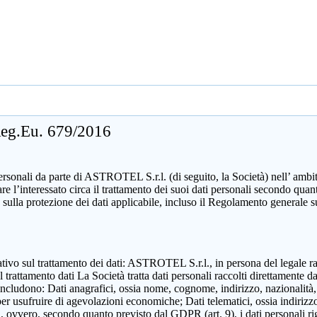
 Reg.Eu. 679/2016
sonali da parte di ASTROTEL S.r.l. (di seguito, la Società) nell’ ambito d
mare l’interessato circa il trattamento dei suoi dati personali secondo 
 sulla protezione dei dati applicabile, incluso il Regolamento generale 
zzativo sul trattamento dei dati: ASTROTEL S.r.l., in persona del legale 
attamento dati La Società tratta dati personali raccolti direttamente dall
includono: Dati anagrafici, ossia nome, cognome, indirizzo, nazionalità,
 per usufruire di agevolazioni economiche; Dati telematici, ossia indirizzo
ili, ovvero, secondo quanto previsto dal GDPR (art. 9), i dati personali ri