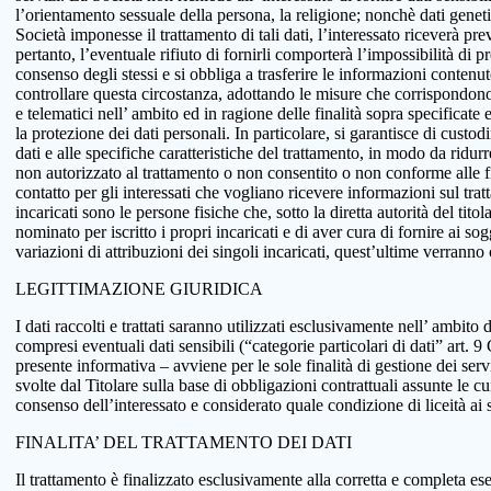
l’orientamento sessuale della persona, la religione; nonchè dati genetici
Società imponesse il trattamento di tali dati, l’interessato riceverà pr
pertanto, l’eventuale rifiuto di fornirli comporterà l’impossibilità di pr
consenso degli stessi e si obbliga a trasferire le informazioni conten
controllare questa circostanza, adottando le misure che corrispondono a
e telematici nell’ ambito ed in ragione delle finalità sopra specificat
la protezione dei dati personali. In particolare, si garantisce di custo
dati e alle specifiche caratteristiche del trattamento, in modo da ridur
non autorizzato al trattamento o non consentito o non conforme alle fin
contatto per gli interessati che vogliano ricevere informazioni sul tra
incaricati sono le persone fisiche che, sotto la diretta autorità del tit
nominato per iscritto i propri incaricati e di aver cura di fornire ai so
variazioni di attribuzioni dei singoli incaricati, quest’ultime verranno
LEGITTIMAZIONE GIURIDICA
I dati raccolti e trattati saranno utilizzati esclusivamente nell’ ambito d
compresi eventuali dati sensibili (“categorie particolari di dati” art.
presente informativa – avviene per le sole finalità di gestione dei serv
svolte dal Titolare sulla base di obbligazioni contrattuali assunte le cui
consenso dell’interessato e considerato quale condizione di liceità ai 
FINALITA’ DEL TRATTAMENTO DEI DATI
Il trattamento è finalizzato esclusivamente alla corretta e completa ese