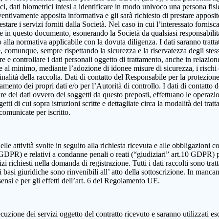
, dati biometrici intesi a identificare in modo univoco una persona fisica,
eventivamente apposita informativa e gli sarà richiesto di prestare apposi
estare i servizi forniti dalla Società. Nel caso in cui l’interessato fornis
ute in questo documento, esonerando la Società da qualsiasi responsabilità
lla normativa applicabile con la dovuta diligenza. I dati saranno trattat
e e, comunque, sempre rispettando la sicurezza e la riservatezza degli ste
dire e controllare i dati personali oggetto di trattamento, anche in relazio
re al minimo, mediante l’adozione di idonee misure di sicurezza, i rischi d
alità della raccolta. Dati di contatto del Responsabile per la protezione
ttamento dei propri dati e/o per l’Autorità di controllo. I dati di contatt
olare dei dati ovvero dei soggetti da questo preposti, effettuano le operazi
ggetti di cui sopra istruzioni scritte e dettagliate circa la modalità del t
 comunicate per iscritto.
elle attività svolte in seguito alla richiesta ricevuta e alle obbligazioni co
 9 GDPR) e relativi a condanne penali o reati (“giudiziari” art.10 GDPR) 
izi richiesti nella domanda di registrazione. Tutti i dati raccolti sono tra
 basi giuridiche sono rinvenibili all’ atto della sottoscrizione. In mancanza
sensi e per gli effetti dell’art. 6 del Regolamento UE.
cuzione dei servizi oggetto del contratto ricevuto e saranno utilizzati es