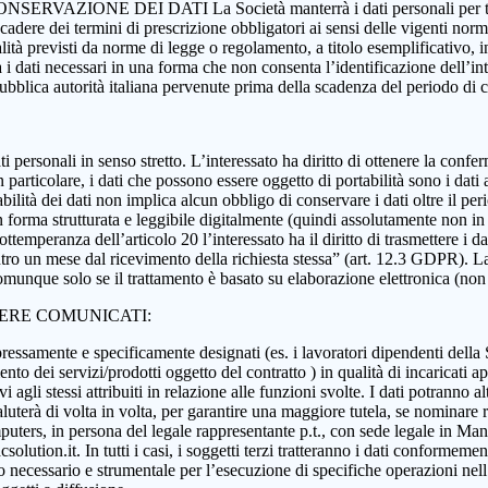
 CONSERVAZIONE DEI DATI La Società manterrà i dati personali per tutta
 scadere dei termini di prescrizione obbligatori ai sensi delle vigenti nor
nalità previsti da norme di legge o regolamento, a titolo esemplificativo, i
rà i dati necessari in una forma che non consenta l’identificazione dell’in
 pubblica autorità italiana pervenute prima della scadenza del periodo di
i dati personali in senso stretto. L’interessato ha diritto di ottenere la c
 particolare, i dati che possono essere oggetto di portabilità sono i dati a
abilità dei dati non implica alcun obbligo di conservare i dati oltre il per
ati in forma strutturata e leggibile digitalmente (quindi assolutamente n
ttemperanza dell’articolo 20 l’interessato ha il diritto di trasmettere i da
ntro un mese dal ricevimento della richiesta stessa” (art. 12.3 GDPR). La p
munque solo se il trattamento è basato su elaborazione elettronica (non car
SERE COMUNICATI:
essamente e specificamente designati (es. i lavoratori dipendenti della Soci
nto dei servizi/prodotti oggetto del contratto ) in qualità di incaricati ap
 agli stessi attribuiti in relazione alle funzioni svolte. I dati potranno alt
aluterà di volta in volta, per garantire una maggiore tutela, se nominare r
ers, in persona del legale rappresentante p.t., con sede legale in Manoc
ution.it. In tutti i casi, i soggetti terzi tratteranno i dati conformement
anto necessario e strumentale per l’esecuzione di specifiche operazioni ne