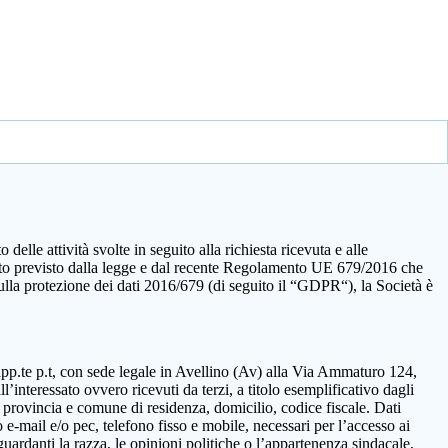
elle attività svolte in seguito alla richiesta ricevuta e alle
quanto previsto dalla legge e dal recente Regolamento UE 679/2016 che
sulla protezione dei dati 2016/679 (di seguito il “GDPR“), la Società è
rapp.te p.t, con sede legale in Avellino (Av) alla Via Ammaturo 124,
’interessato ovvero ricevuti da terzi, a titolo esemplificativo dagli
 provincia e comune di residenza, domicilio, codice fiscale. Dati
 e-mail e/o pec, telefono fisso e mobile, necessari per l’accesso ai
guardanti la razza, le opinioni politiche o l’appartenenza sindacale,