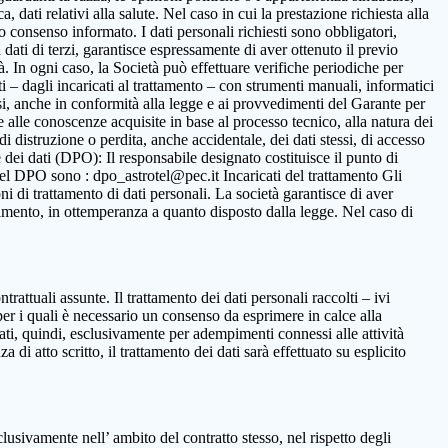
 dati relativi alla salute. Nel caso in cui la prestazione richiesta alla
to consenso informato. I dati personali richiesti sono obbligatori,
ca dati di terzi, garantisce espressamente di aver ottenuto il previo
. In ogni caso, la Società può effettuare verifiche periodiche per
i – dagli incaricati al trattamento – con strumenti manuali, informatici
ssi, anche in conformità alla legge e ai provvedimenti del Garante per
ne alle conoscenze acquisite in base al processo tecnico, alla natura dei
i distruzione o perdita, anche accidentale, dei dati stessi, di accesso
 dei dati (DPO): Il responsabile designato costituisce il punto di
o del DPO sono : dpo_astrotel@pec.it Incaricati del trattamento Gli
oni di trattamento di dati personali. La società garantisce di aver
rattamento, in ottemperanza a quanto disposto dalla legge. Nel caso di
ntrattuali assunte. Il trattamento dei dati personali raccolti – ivi
per i quali è necessario un consenso da esprimere in calce alla
ttati, quindi, esclusivamente per adempimenti connessi alle attività
 di atto scritto, il trattamento dei dati sarà effettuato su esplicito
clusivamente nell’ ambito del contratto stesso, nel rispetto degli