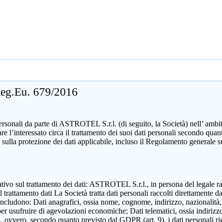
 Reg.Eu. 679/2016
sonali da parte di ASTROTEL S.r.l. (di seguito, la Società) nell’ ambito d
mare l’interessato circa il trattamento dei suoi dati personali secondo 
 sulla protezione dei dati applicabile, incluso il Regolamento generale 
zzativo sul trattamento dei dati: ASTROTEL S.r.l., in persona del legale 
attamento dati La Società tratta dati personali raccolti direttamente dall
includono: Dati anagrafici, ossia nome, cognome, indirizzo, nazionalità,
 per usufruire di agevolazioni economiche; Dati telematici, ossia indirizzo
ili, ovvero, secondo quanto previsto dal GDPR (art. 9), i dati personali ri