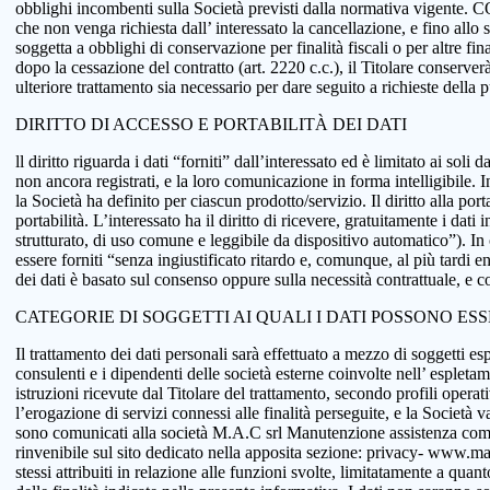
obblighi incombenti sulla Società previsti dalla normativa vigente.
che non venga richiesta dall’ interessato la cancellazione, e fino allo
soggetta a obblighi di conservazione per finalità fiscali o per altre fi
dopo la cessazione del contratto (art. 2220 c.c.), il Titolare conserve
ulteriore trattamento sia necessario per dare seguito a richieste della
DIRITTO DI ACCESSO E PORTABILITÀ DEI DATI
ll diritto riguarda i dati “forniti” dall’interessato ed è limitato ai sol
non ancora registrati, e la loro comunicazione in forma intelligibile. In
la Società ha definito per ciascun prodotto/servizio. Il diritto alla port
portabilità. L’interessato ha il diritto di ricevere, gratuitamente i d
strutturato, di uso comune e leggibile da dispositivo automatico”). In o
essere forniti “senza ingiustificato ritardo e, comunque, al più tardi e
dei dati è basato sul consenso oppure sulla necessità contrattuale, e co
CATEGORIE DI SOGGETTI AI QUALI I DATI POSSONO ES
Il trattamento dei dati personali sarà effettuato a mezzo di soggetti espr
consulenti e i dipendenti delle società esterne coinvolte nell’ espletame
istruzioni ricevute dal Titolare del trattamento, secondo profili operativi
l’erogazione di servizi connessi alle finalità perseguite, e la Società v
sono comunicati alla società M.A.C srl Manutenzione assistenza comput
rinvenibile sul sito dedicato nella apposita sezione: privacy- www.macsol
stessi attribuiti in relazione alle funzioni svolte, limitatamente a qu