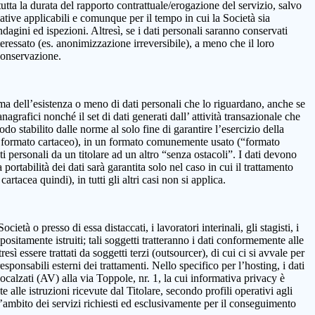
 la durata del rapporto contrattuale/erogazione del servizio, salvo
mative applicabili e comunque per il tempo in cui la Società sia
ndagini ed ispezioni. Altresì, se i dati personali saranno conservati
teressato (es. anonimizzazione irreversibile), a meno che il loro
 conservazione.
onferma dell’esistenza o meno di dati personali che lo riguardano, anche se
nagrafici nonché il set di dati generati dall’ attività transazionale che
iodo stabilito dalle norme al solo fine di garantire l’esercizio della
on in formato cartaceo), in un formato comunemente usato (“formato
ti personali da un titolare ad un altro “senza ostacoli”. I dati devono
ortabilità dei dati sarà garantita solo nel caso in cui il trattamento
tacea quindi), in tutti gli altri casi non si applica.
età o presso di essa distaccati, i lavoratori interinali, gli stagisti, i
positamente istruiti; tali soggetti tratteranno i dati conformemente alle
resì essere trattati da soggetti terzi (outsourcer), di cui ci si avvale per
esponsabili esterni dei trattamenti. Nello specifico per l’hosting, i dati
alzati (AV) alla via Toppole, nr. 1, la cui informativa privacy è
e alle istruzioni ricevute dal Titolare, secondo profili operativi agli
ll’ambito dei servizi richiesti ed esclusivamente per il conseguimento