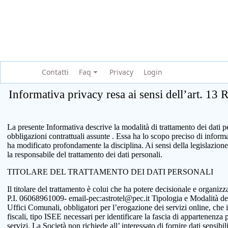
Contatti
Faq
Privacy
Login
Informativa privacy resa ai sensi dell’art. 13
La presente Informativa descrive la modalità di trattamento dei dati per
obbligazioni contrattuali assunte . Essa ha lo scopo preciso di infor
ha modificato profondamente la disciplina. Ai sensi della legislazione
la responsabile del trattamento dei dati personali.
TITOLARE DEL TRATTAMENTO DEI DATI PERSONALI
Il titolare del trattamento è colui che ha potere decisionale e organi
P.I. 06068961009- email-pec:astrotel@pec.it Tipologia e Modalità del tr
Uffici Comunali, obbligatori per l’erogazione dei servizi online, che 
fiscali, tipo ISEE necessari per identificare la fascia di appartenenza
servizi. La Società non richiede all’ interessato di fornire dati sensib